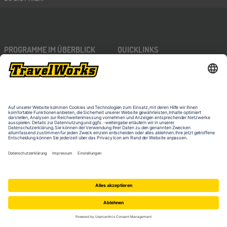
PROGRAMME IM ÜBERBLICK
QUICKLINKS
Work & Travel
Veranstaltungen
Freiwilligenarbeit
MyTravelWorks
Auslandspraktikum
Reisebedingungen
Sprachreisen für Erwachsene 16-99
Datenschutz
J.
Barrierefreiheitserklärung
Au Pair
Kontakt & Impressum
Erlebnisreisen
KONTAKT
Schüleraustausch
Sprachferien für Schüler 8-17 J.
Travelplus Group GmbH
Summer School
Am Mittelhafen 32
48155 Münster
Deutschland