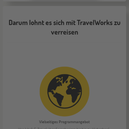
09
SEP
Schüleraustausch-Infoabend (Ozeanien &
Nordamerika)
Darum lohnt es sich mit TravelWorks zu
verreisen
Essen
12
SEP
Jugendbildungsmesse JuBi
ONLINE
16
SEP
Schüleraustausch-Infoabend (Europa)
Köln
19
SEP
Jugendbildungsmesse JuBi
Vielseitiges Programmangebot