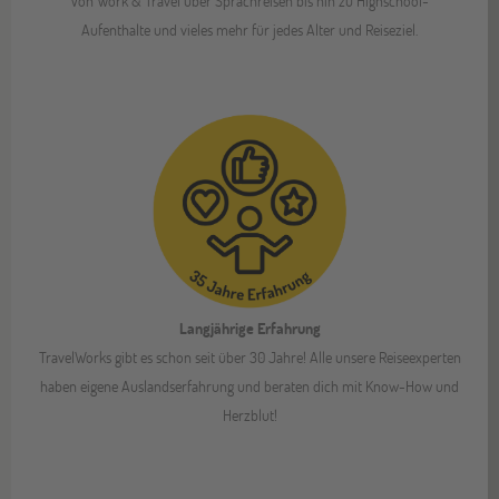
Bremen
Von Work & Travel über Sprachreisen bis hin zu Highschool-
19
SEP
Aufenthalte und vieles mehr für jedes Alter und Reiseziel.
Jugendbildungsmesse JuBi
ONLINE
22
SEP
Work & Travel Infoabend
Düsseldorf
26
SEP
Jugendbildungsmesse JuBi
Langjährige Erfahrung
TravelWorks gibt es schon seit über 30 Jahre! Alle unsere Reiseexperten
Mannheim
26
haben eigene Auslandserfahrung und beraten dich mit Know-How und
SEP
Jugendbildungsmesse JuBi
Herzblut!
ONLINE
29