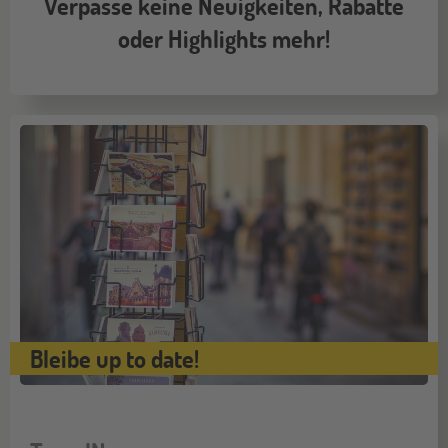
Verpasse keine Neuigkeiten, Rabatte
oder Highlights mehr!
ONLINE
08
DEZ
Schüleraustausch-Infoabend (Europa)
ONLINE
21
DEZ
Schüleraustausch-Infoabend (Ozeanien &
Nordamerika)
Bleibe up to date!