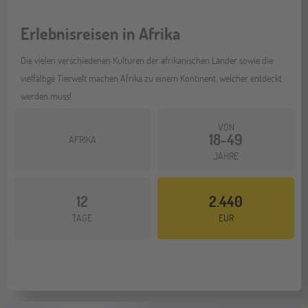
Erlebnisreisen in Afrika
Die vielen verschiedenen Kulturen der afrikanischen Länder sowie die
vielfältige Tierwelt machen Afrika zu einem Kontinent, welcher entdeckt
werden muss!
VON
18-49
AFRIKA
JAHRE
12
2.440
Mehr dazu
TAGE
EUR