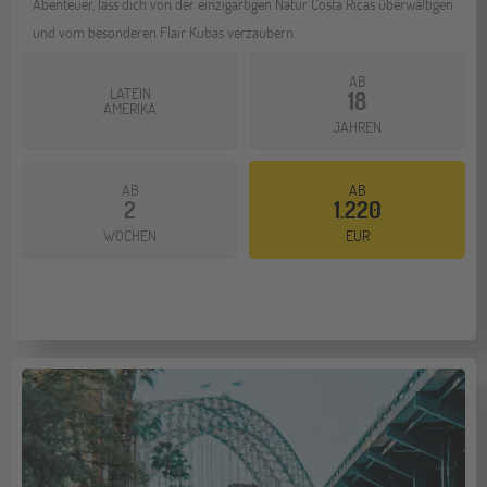
Abenteuer, lass dich von der einzigartigen Natur Costa Ricas überwältigen
und vom besonderen Flair Kubas verzaubern.
AB
LATEIN
18
AMERIKA
JAHREN
AB
AB
2
1.220
Mehr dazu
WOCHEN
EUR