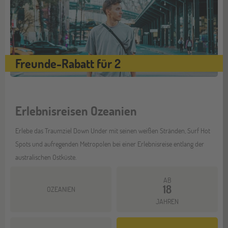
Freunde-Rabatt für 2
Erlebnisreisen Ozeanien
Erlebe das Traumziel Down Under mit seinen weißen Stränden, Surf Hot
Spots und aufregenden Metropolen bei einer Erlebnisreise entlang der
australischen Ostküste.
AB
18
OZEANIEN
JAHREN