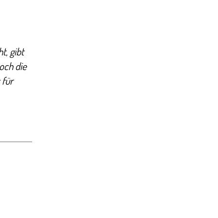
t, gibt
och die
 für