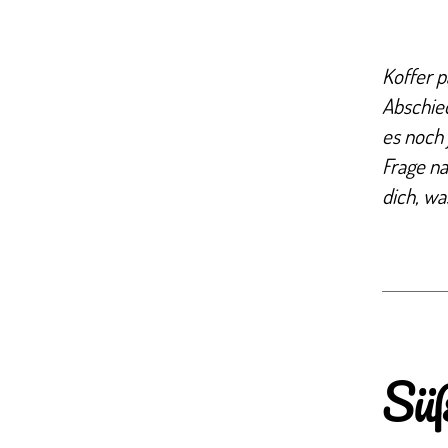
Koffer 
Abschied
es noch
Frage na
dich, wa
Süß