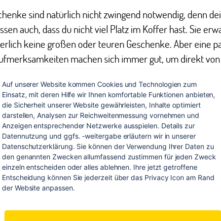
henke sind natürlich nicht zwingend notwendig, denn de
ssen auch, dass du nicht viel Platz im Koffer hast. Sie erw
herlich keine großen oder teuren Geschenke. Aber eine p
Aufmerksamkeiten machen sich immer gut, um direkt von
n gutes Zusammenleben zu starten.
Auf unserer Website kommen Cookies und Technologien zum 
Einsatz, mit deren Hilfe wir Ihnen komfortable Funktionen anbieten, 
siker unter den Gastgeschenken sind Süßigkeiten, vor al
die Sicherheit unserer Website gewährleisten, Inhalte optimiert 
die im Ausland nicht oder nur schwer zu finden sind. Daz
darstellen, Analysen zur Reichweitenmessung vornehmen und 
Anzeigen entsprechender Netzwerke ausspielen. Details zur 
piel Milka Schokolade, Ritter Sport, Haribo oder auch Ki
Datennutzung und ggfs. -weitergabe erläutern wir in unserer 
de. Das kommt nicht nur bei den Kids, sondern garantier
Datenschutzerklärung. Sie können der Verwendung Ihrer Daten zu 
den genannten Zwecken allumfassend zustimmen für jeden Zweck 
t der Familie gut an und verschafft dir schonmal ein paar
einzeln entscheiden oder alles ablehnen. Ihre jetzt getroffene 
iepunkte. Du kannst dich auch umschauen, was besonde
Entscheidung können Sie jederzeit über das Privacy Icon am Rand 
für deine Heimatregion ist, wie z.B. Mozartkugeln in Wien.
der Website anpassen.