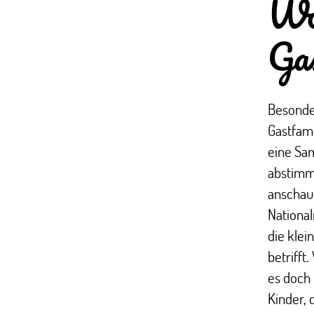
Wof
Gas
Besonder
Gastfami
eine Sa
abstimme
anschaut
National
die klei
betriff
es doch 
Kinder, 