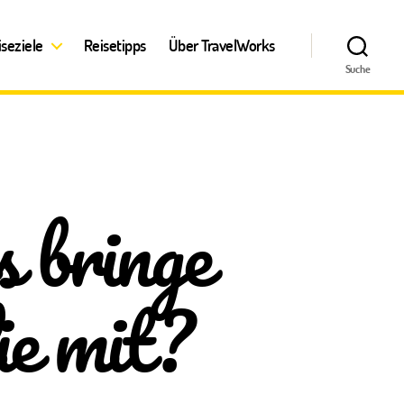
iseziele
Reisetipps
Über TravelWorks
Suche
 bringe
ie mit?