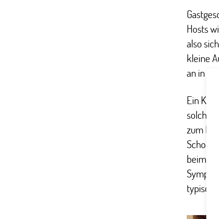
Gastgesc
Hosts wi
also sic
kleine 
an in ei
Ein Klas
solche, 
zum Beis
Schokola
beim Res
Sympath
typisch 