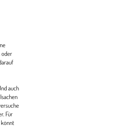
ine
s oder
darauf
 Und auch
elsachen
versuche
r. Für
s könnt