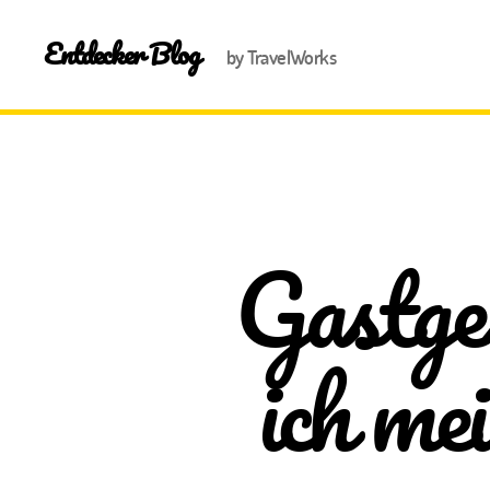
Entdecker Blog
by TravelWorks
Gastge
ich me