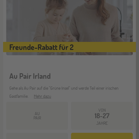
Freunde-Rabatt für 2
Au Pair Irland
Gehe als Au Pair auf die "Grüne Insel" und werde Teil einer irischen
Gastfamilie.
Mehr dazu
VON
AU
18-27
PAIR
JAHRE