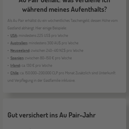
während meines Aufenthalts?
Als Au Pair erhältst du ein wöchentliches Taschengeld, dessen Höhe vom
Gastland abhängt. Hier einige Beispiele:
USA
:
mindestens 225 US$ pro Woche
Australien
:
mindestens 300 AU$ pro Woche
Neuseeland
:
zwischen 240–410 NZ$ pro Woche
Spanien
:
zwischen 80–150 € pro Woche
Irland
:
ca. 130 € pro Woche
Chile
:
ca. 150.000–200.000 CLP pro Monat Zusätzlich sind Unterkunft
und Verpflegung in der Gastfamilie inklusive.​
Gut versichert ins Au Pair-Jahr