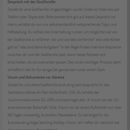
Gespräch mit der Gastfamilie
Sobald dir eine Gastfamilie vorgeschlagen wurde, findet ein Interview per
Telefon oder Skype statt. Bitte bereite dich gut auf dieses Gespräch vor.
Hierzu erhältst du von uns selbstverständlich entsprechende Tipps und
Hilfestellung. Du solltest die Unterhaltung nutzen, um möglichst viel von
der Gastfamilie zu erfahren: Wo und wie lebt die Familie? Wie viele Kinder
gibt es? Was sind deine Aufgaben? In der Regel finden mehrere Gespräche
zwischen dir und der Gastfamilie statt, bevor beide Parteien sich
entscheiden, ob sie zueinander passen. Dies ist ein wichtiger Prozess, denn
schließlich lebt ihr für einige Zeit gemeinsam unter einem Dach.
Visum und Dokumente vor Abreise
Sobald du und deine Gastfamilie euch einig seid, besprecht ihr das
Startdatum deines Au Pair-Aufenthalts. USA: Du erhälst das
Visumsvordokument DS-2019 und beantragst dein J1-Visum bei der US-
amerikanischen Botschaft. Chile: Visum nur ab einem Aufenthalt von über
180 Tagen notwendig. Australien/Neuseeland: Du benötigst für die
Ausreise ein gültiges Working Holiday-Visum. Wir helfen dir natürlich bei
allen notwendigen Formalitäten!