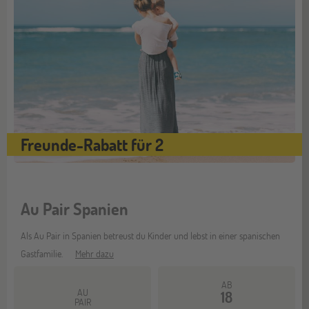
Freunde-Rabatt für 2
Au Pair Spanien
Als Au Pair in Spanien betreust du Kinder und lebst in einer spanischen
Gastfamilie.
Mehr dazu
AB
AU
18
PAIR