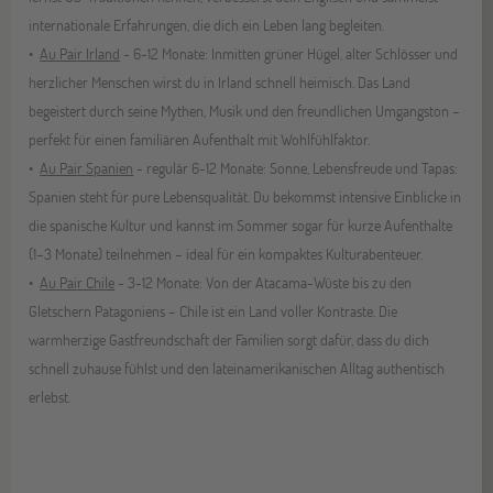
internationale Erfahrungen, die dich ein Leben lang begleiten.
Au Pair Irland
- 6-12 Monate: Inmitten grüner Hügel, alter Schlösser und
herzlicher Menschen wirst du in Irland schnell heimisch. Das Land
begeistert durch seine Mythen, Musik und den freundlichen Umgangston –
perfekt für einen familiären Aufenthalt mit Wohlfühlfaktor.
Au Pair Spanien
- regulär 6-12 Monate: Sonne, Lebensfreude und Tapas:
Spanien steht für pure Lebensqualität. Du bekommst intensive Einblicke in
die spanische Kultur und kannst im Sommer sogar für kurze Aufenthalte
(1–3 Monate) teilnehmen – ideal für ein kompaktes Kulturabenteuer.
Au Pair Chile
- 3-12 Monate: Von der Atacama-Wüste bis zu den
Gletschern Patagoniens – Chile ist ein Land voller Kontraste. Die
warmherzige Gastfreundschaft der Familien sorgt dafür, dass du dich
schnell zuhause fühlst und den lateinamerikanischen Alltag authentisch
erlebst.