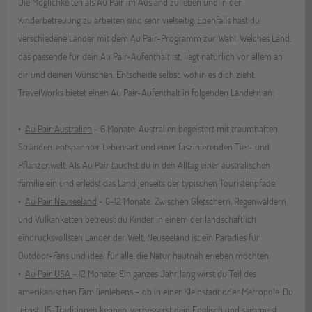
Die Möglichkeiten als Au Pair im Ausland zu leben und in der
Kinderbetreuung zu arbeiten sind sehr vielseitig. Ebenfalls hast du
verschiedene Länder mit dem Au Pair-Programm zur Wahl. Welches Land,
das passende für dein Au Pair-Aufenthalt ist, liegt natürlich vor allem an
dir und deinen Wünschen. Entscheide selbst, wohin es dich zieht.
TravelWorks bietet einen Au Pair-Aufenthalt in folgenden Ländern an:
Au Pair Australien
- 6 Monate: Australien begeistert mit traumhaften
Stränden, entspannter Lebensart und einer faszinierenden Tier- und
Pflanzenwelt. Als Au Pair tauchst du in den Alltag einer australischen
Familie ein und erlebst das Land jenseits der typischen Touristenpfade.
Au Pair Neuseeland
- 6-12 Monate: Zwischen Gletschern, Regenwäldern
und Vulkanketten betreust du Kinder in einem der landschaftlich
eindrucksvollsten Länder der Welt. Neuseeland ist ein Paradies für
Outdoor-Fans und ideal für alle, die Natur hautnah erleben möchten.
Au Pair USA
- 12 Monate: Ein ganzes Jahr lang wirst du Teil des
amerikanischen Familienlebens – ob in einer Kleinstadt oder Metropole. Du
lernst US-Traditionen kennen, verbesserst dein Englisch und sammelst