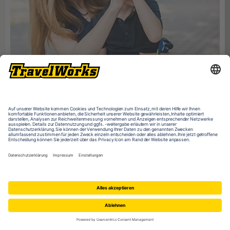
Au Pair Interviews
Du fragst dich, wie schnell man sich wohl als Au Pair einlebt? Ob es
schwer ist, neue Freunde zu finden? Wie du dich am besten auf dein Au
Pair Abenteuer vorbereiten kannst? Wir haben für dich drei Au Pairs
interviewt und sie all das gefragt, was dir auf der Seele brennt.
Zum Entdecker Blog