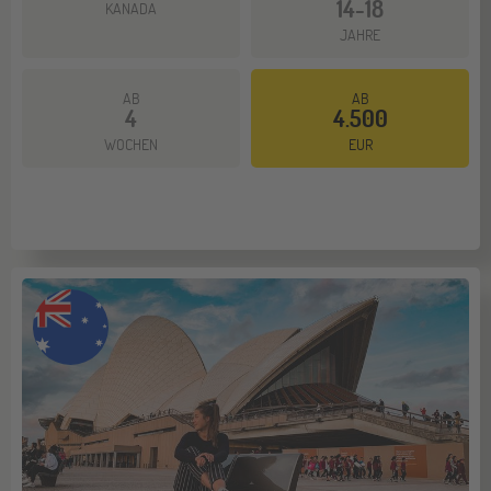
14-18
KANADA
JAHRE
AB
AB
4
4.500
Mehr dazu
WOCHEN
EUR