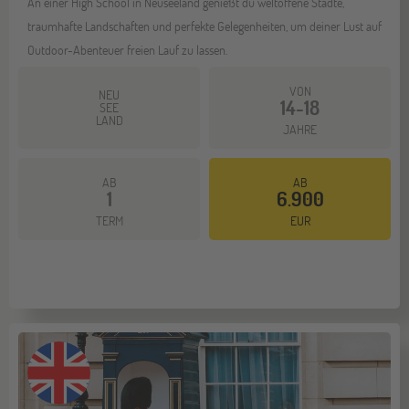
An einer High School in Neuseeland genießt du weltoffene Städte,
traumhafte Landschaften und perfekte Gelegenheiten, um deiner Lust auf
Outdoor-Abenteuer freien Lauf zu lassen.
VON
NEU
14-18
SEE
LAND
JAHRE
AB
AB
1
6.900
Mehr dazu
TERM
EUR