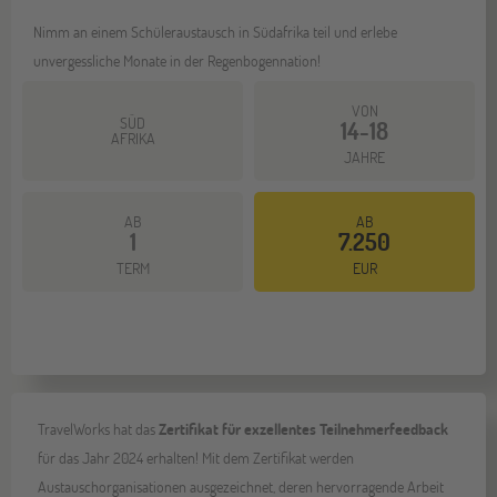
Nimm an einem Schüleraustausch in Südafrika teil und erlebe
unvergessliche Monate in der Regenbogennation!
VON
SÜD
14-18
AFRIKA
JAHRE
AB
AB
1
7.250
Mehr dazu
TERM
EUR
TravelWorks hat das
Zertifikat für exzellentes Teilnehmerfeedback
für das Jahr 2024 erhalten! Mit dem Zertifikat werden
Austauschorganisationen ausgezeichnet, deren hervorragende Arbeit