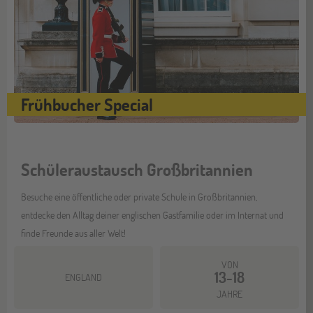
Frühbucher Special
Schüleraustausch Großbritannien
Besuche eine öffentliche oder private Schule in Großbritannien,
entdecke den Alltag deiner englischen Gastfamilie oder im Internat und
finde Freunde aus aller Welt!
VON
13-18
ENGLAND
JAHRE