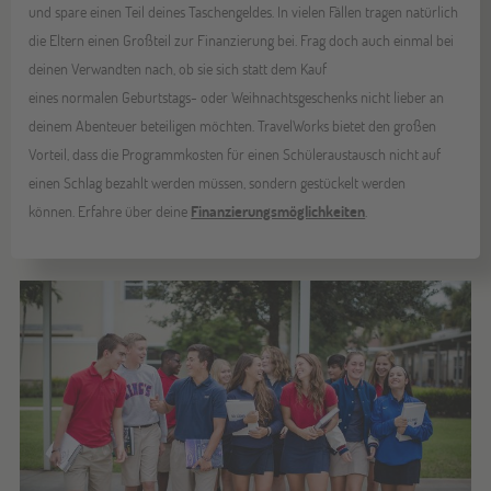
und spare einen Teil deines Taschengeldes. In vielen Fällen tragen natürlich
die Eltern einen Großteil zur Finanzierung bei. Frag doch auch einmal bei
deinen Verwandten nach, ob sie sich statt dem Kauf
eines normalen Geburtstags- oder Weihnachtsgeschenks nicht lieber an
deinem Abenteuer beteiligen möchten. TravelWorks bietet den großen
Vorteil, dass die Programmkosten für einen Schüleraustausch nicht auf
einen Schlag bezahlt werden müssen, sondern gestückelt werden
können. Erfahre über deine
Finanzierungsmöglichkeiten
.