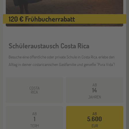
120 € Frühbucherrabatt
Schüleraustausch Costa Rica
Besuche eine öffentliche oder private Schule in Costa Rica, erlebe den
Alltag in deiner costaricanischen Gastfamilie und genieße "Pura Vida"!
AB
COSTA
14
RICA
JAHREN
AB
AB
1
5.600
Mehr dazu
TERM
EUR