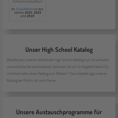
Teilnehmerfeedback
für
TravelWorks
in den
Jahren
2025
,
2024
und
2019
Unser High School Katalog
Bestelle jetzt unseren kostenlosen High School-Katalog zum Downloaden
und entdecke die verschiedenen Optionen, die wir im Angebot haben! Du
möchtest lieber einen Katalog zum Blättern? Dann bestelle
hier
unseren
Katalog per Post zu dir nach Hause.
Unsere Austauschprogramme für