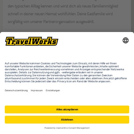
den typischen Alltag kennen und wirst dich als neues Familienmitglied
schnell in deiner neuen Heimat wohlfühlen. Deine Gastfamilie wird
sorgfältig von unserer Partnerorganisation ausgewählt.
Manche Programme bieten außerdem
Internate
als
Unterkunftsoption
an. Die Wohnhäuser befinden sich meistens auf dem
Schulgebäude oder in unmittelbarer Nähe. Hier lebst du mit anderen
Schülern zusammen und wirst sehr schnell Freundschaften schließen.
Häufig gestellte Fragen zum
Schüleraustausch
Wie hoch sind die Kosten für einen Schüleraustausch?