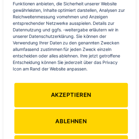
der ganzen Stadt und besonders allen Fans unseres Teams
Funktionen anbieten, die Sicherheit unserer Website 
war einfach hinreißend. Der Auflauf von Allen war riesig. Die
gewährleisten, Inhalte optimiert darstellen, Analysen zur 
Reichweitenmessung vornehmen und Anzeigen 
ganze Nacht wurde in die Schulfarben getaucht. Die
entsprechender Netzwerke ausspielen. Details zur 
Zuschauer ließen sich von nichts abhalten und weder ließen
Datennutzung und ggfs. -weitergabe erläutern wir in 
wir eine Möglichkeit aus unsere Mannschaft anzufeuern. Die
unserer Datenschutzerklärung. Sie können der 
ganze Tribüne war nur in blau und gelb getunkt, die
Verwendung Ihrer Daten zu den genannten Zwecken 
Menschen waren in Trikots, hatten bunte Masken, hatten
allumfassend zustimmen für jeden Zweck einzeln 
entscheiden oder alles ablehnen. Ihre jetzt getroffene 
gelbe und blaue Gesichtsfarbe benutzt, waren in passende
Entscheidung können Sie jederzeit über das Privacy 
Schals gehüllt und unterstützen das Team mit
Icon am Rand der Website anpassen.
Sprechgesang, riesigen Plakaten und Anfeuerungen.
Als Cheerleader mussten wir dann auftreten, tanzen,
AKZEPTIEREN
„Stunts“ machen und die Stimmung mit unserem Gesang
und unseren Plakaten und Schildern einheizen. Auch wir
waren natürlich auch angemessen ausgestattet mit großen
Schleifen, unserer Uniform, unseren einheitlichen Mützen,
ABLEHNEN
Trainingsanzügen, Pullovern und glitzerndem Lidschatten.
Schon allein die Vorbereitung und die Choreographien