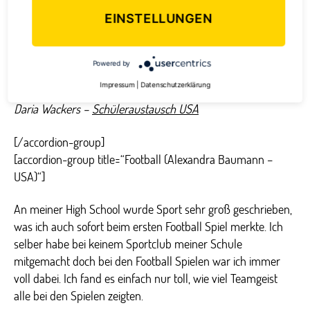
machten unglaublich viel Spaß. Ich liebe die Atmosphäre
EINSTELLUNGEN
während und vor einem Spiel und es war einfach ein
angenehmer und neuer Sport der für mich einfach was
Besonderes ist und zu meiner Zeit in Amerika einfach
Powered by
dazugehörte.
Impressum
|
Datenschutzerklärung
Daria Wackers –
Schüleraustausch USA
[/accordion-group]
[accordion-group title=“Football (Alexandra Baumann –
USA)“]
An meiner High School wurde Sport sehr groß geschrieben,
was ich auch sofort beim ersten Football Spiel merkte. Ich
selber habe bei keinem Sportclub meiner Schule
mitgemacht doch bei den Football Spielen war ich immer
voll dabei. Ich fand es einfach nur toll, wie viel Teamgeist
alle bei den Spielen zeigten.