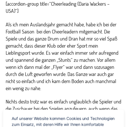
[accordion-group title=“Cheerleading (Daria Wackers –
USA)“]
Als ich mein Auslandsjahr gemacht habe, habe ich bei der
Football Saison bei den Cheerleadern mitgemacht. Die
Spiele und das ganze Drum und Dran hat mir so viel Spaß
gemacht, dass dieser Klub oder eher Sport mein
Lieblingsport wurde. Es war einfach immer sehr aufregend
und spannend die ganzen „Stunts“ zu machen. Vor allem
wenn ich dann mal der „Flyer“ war und dann sozusagen
durch die Luft geworfen wurde. Das Ganze war auch gar
nicht so einfach und ich kam dem Boden auch manchmal
ein wenig zu nahe.
Nichts desto trotz war es einfach unglaublich die Spieler und
die Zuschauer bei den Spielen anzufeuern, auch wenn das
bei unserem Teamgeist nicht immer so nötig war. Die
Auf unserer Website kommen Cookies und Technologien 
Unterstützung von der High School, den Läden in der Stadt,
zum Einsatz, mit deren Hilfe wir Ihnen komfortable 