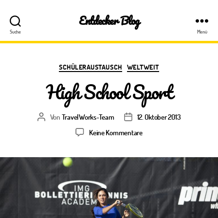
Entdecker Blog
Suche
Menü
Kategorien
SCHÜLERAUSTAUSCH
WELTWEIT
High School Sport
Von
TravelWorks-Team
12. Oktober 2013
Beitragsautor
Veröffentlichungsdatum
zu
Keine Kommentare
High
School
Sport