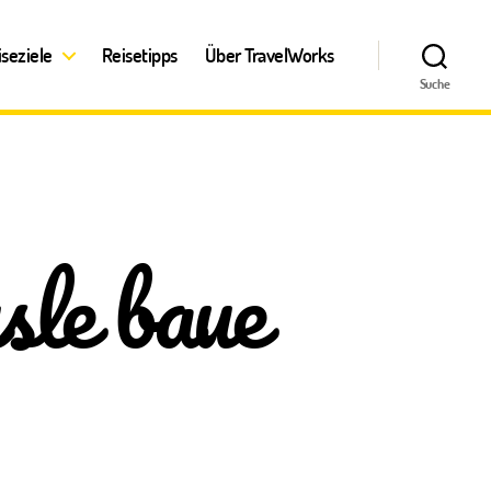
iseziele
Reisetipps
Über TravelWorks
Suche
sle baue
zu
r
Schaffe,
schaffe,
Häusle