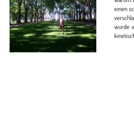
einen s
verschl
wurde v
kinetisc