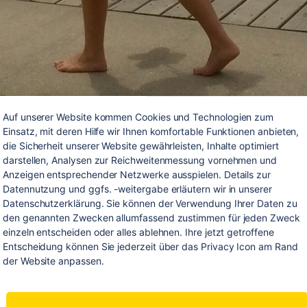
Auf unserer Website kommen Cookies und Technologien zum 
Einsatz, mit deren Hilfe wir Ihnen komfortable Funktionen anbieten, 
die Sicherheit unserer Website gewährleisten, Inhalte optimiert 
darstellen, Analysen zur Reichweitenmessung vornehmen und 
Anzeigen entsprechender Netzwerke ausspielen. Details zur 
Datennutzung und ggfs. -weitergabe erläutern wir in unserer 
Datenschutzerklärung. Sie können der Verwendung Ihrer Daten zu 
den genannten Zwecken allumfassend zustimmen für jeden Zweck 
einzeln entscheiden oder alles ablehnen. Ihre jetzt getroffene 
Entscheidung können Sie jederzeit über das Privacy Icon am Rand 
e Arbeitswoche ist schon rum und das fühlt sich sehr seh
der Website anpassen.
nn mir abends vom vielen Herumflitzen ganz schön 
t haben und es manchmal ganz schön stressig war. 