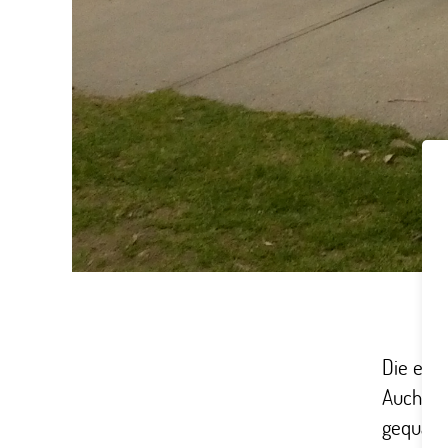
Die erst
Auch we
gequalm