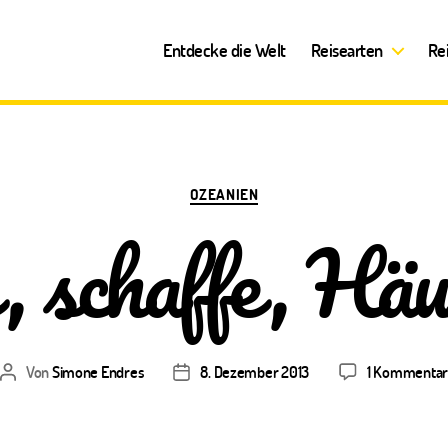
Entdecke die Welt
Reisearten
Re
Kategorien
OZEANIEN
, schaffe, Häu
Von
Simone Endres
8. Dezember 2013
1 Kommenta
Beitragsautor
Veröffentlichungsdatum