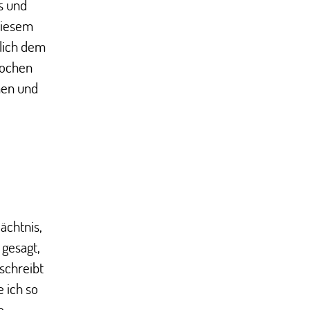
s und
diesem
hlich dem
Wochen
hen und
ächtnis,
 gesagt,
schreibt
 ich so
o