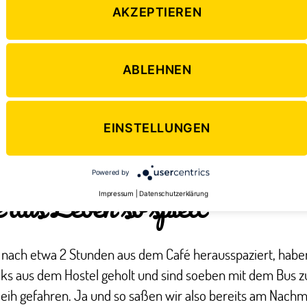
AKZEPTIEREN
e bereits an meinem ersten Tag in „Down Under“ Nicole
elernt und schlussendlich waren wir von diesem ersten T
ABLEHNEN
fährtinnen und bis zum gemeinsamen Rückflug nach Deu
ammen. Nach der Zeit auf der Farm haben wir uns dann i
er gestürzt – und das im wahrsten Sinne des Wortes. Au
EINSTELLUNGEN
k im Hostel wurde nämlich ganz spontan ein Auto.
Powered by
das Leben so spielt
Impressum
|
Datenschutzerklärung
d nach etwa 2 Stunden aus dem Café herausspaziert, habe
ks aus dem Hostel geholt und sind soeben mit dem Bus 
eih gefahren. Ja und so saßen wir also bereits am Nachm