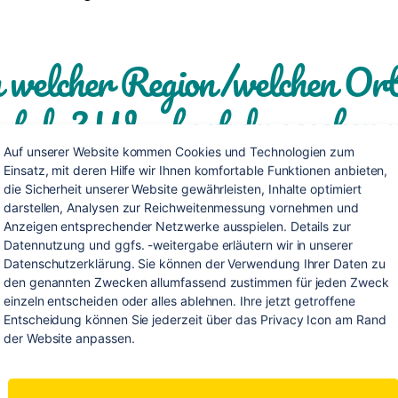
 welcher Region/welchen Or
st du? Was hast du gesehen 
bt?
Auf unserer Website kommen Cookies und Technologien zum 
Einsatz, mit deren Hilfe wir Ihnen komfortable Funktionen anbieten, 
die Sicherheit unserer Website gewährleisten, Inhalte optimiert 
darstellen, Analysen zur Reichweitenmessung vornehmen und 
Anzeigen entsprechender Netzwerke ausspielen. Details zur 
n ich sagen, nämlich dass ich wahnsinnig viel in Australien
Datennutzung und ggfs. -weitergabe erläutern wir in unserer 
 und erlebt habe und es den Rahmen sprengen würde, w
Datenschutzerklärung. Sie können der Verwendung Ihrer Daten zu 
t ins Detail gehe. Um alles etwas zusammenzufassen: Me
den genannten Zwecken allumfassend zustimmen für jeden Zweck 
einzeln entscheiden oder alles ablehnen. Ihre jetzt getroffene 
t in New South Wales, um genau zu sein in Sydney, begon
Entscheidung können Sie jederzeit über das Privacy Icon am Rand 
agen im Hostel mitten in der Stadt ging es für 5 Tage in ei
der Website anpassen.
p und im Anschluss daran für 6 Wochen zum
Arbeiten au
Wilton, etwas außerhalb von Sydney.