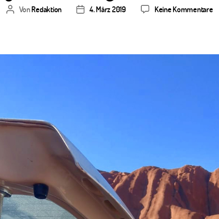
z
Von
Redaktion
4. März 2019
Keine Kommentare
Beitragsautor
Veröffentlichungsdatum
Li
u
B
A