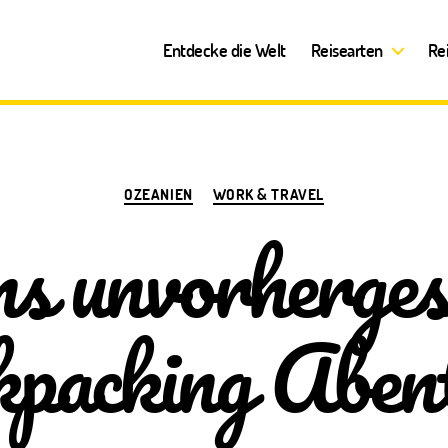
Entdecke die Welt
Reisearten
Re
Kategorien
OZEANIEN
WORK & TRAVEL
ns unvorherges
packing Aben