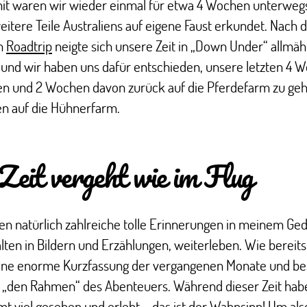
it waren wir wieder einmal für etwa 4 Wochen unterweg
itere Teile Australiens auf eigene Faust erkundet. Nach 
n
Roadtrip
neigte sich unsere Zeit in „Down Under“ allmä
und wir haben uns dafür entschieden, unsere letzten 4 
ten und 2 Wochen davon zurück auf die Pferdefarm zu ge
n auf die Hühnerfarm.
Zeit vergeht wie im Flug
n natürlich zahlreiche tolle Erinnerungen in meinem Ged
lten in Bildern und Erzählungen, weiterleben. Wie bereits
 eine enorme Kurzfassung der vergangenen Monate und be
 „den Rahmen“ des Abenteuers. Während dieser Zeit habe
 viel gesehen und erlebt – das ist der Wahnsinn! Um als