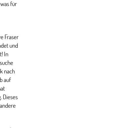
 was für
ve Fraser
ndet und
! In
bsuche
ck nach
b auf
at
g. Dieses
 andere