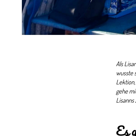
Als Lisa
wusste s
Lektion,
gehe mi
Lisanns 
Es g