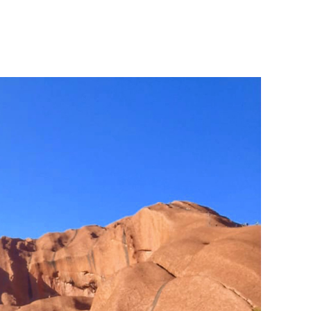
u
sanns
nvorhergesehenes
ackpacking
benteuer