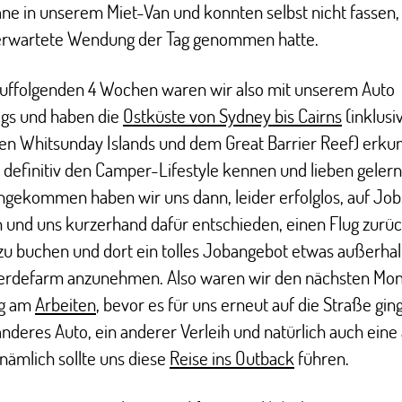
ne in unserem Miet-Van und konnten selbst nicht fassen,
erwartete Wendung der Tag genommen hatte.
auffolgenden 4 Wochen waren wir also mit unserem Auto
gs und haben die
Ostküste von Sydney bis Cairns
(inklusi
den Whitsunday Islands und dem Great Barrier Reef) erku
 definitiv den Camper-Lifestyle kennen und lieben gelernt
ngekommen haben wir uns dann, leider erfolglos, auf Jo
 und uns kurzerhand dafür entschieden, einen Flug zurü
u buchen und dort ein tolles Jobangebot etwas außerhal
ferdefarm anzunehmen. Also waren wir den nächsten Mon
ig am
Arbeiten
, bevor es für uns erneut auf die Straße gin
anderes Auto, ein anderer Verleih und natürlich auch eine
nämlich sollte uns diese
Reise ins Outback
führen.