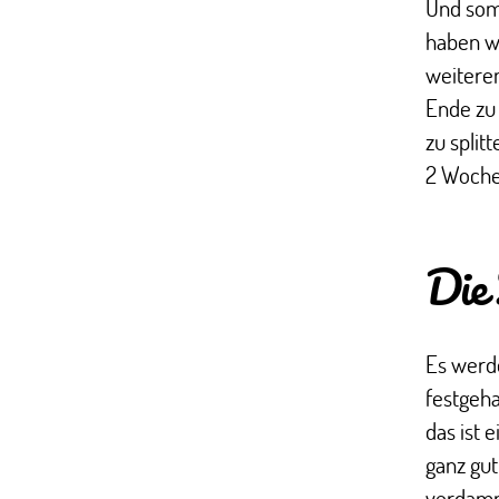
Und som
haben we
weitere
Ende zu 
zu split
2 Woche
Die 
Es werde
festgeha
das ist
ganz gut
verdammt