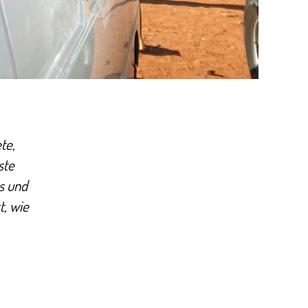
te,
ste
es und
t, wie