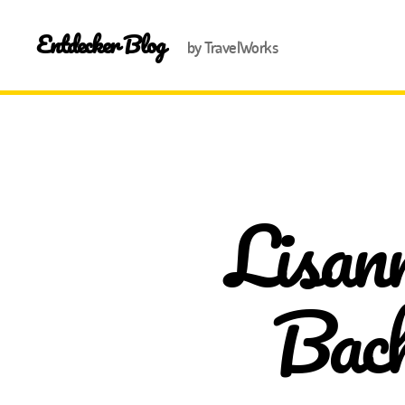
Entdecker Blog
by TravelWorks
Lisan
Back