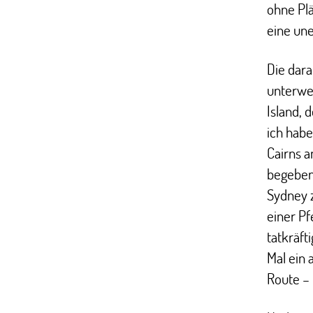
ohne Plä
eine un
Die dar
unterwe
Island, 
ich habe
Cairns a
begeben
Sydney z
einer P
tatkräft
Mal ein 
Route – 