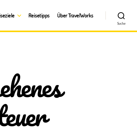
iseziele
Reisetipps
Über TravelWorks
Suche
ehenes
teuer