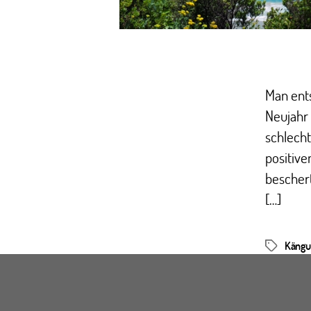
Man ents
Neujahr 
schlecht
positive
beschert
[…]
Kängu
Schlagwör