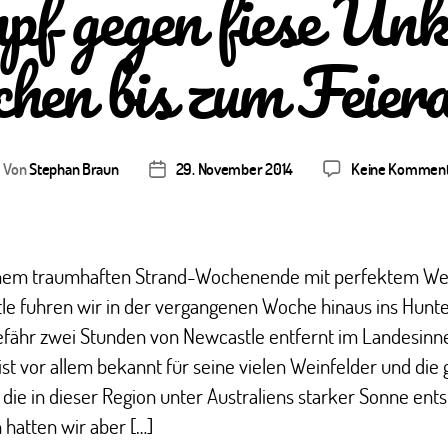
 gegen fiese Unk
chen bis zum Feier
Von
Stephan Braun
29. November 2014
Keine Kommen
itragsautor
Veröffentlichungsdatum
nem traumhaften Strand-Wochenende mit perfektem Wet
e fuhren wir in der vergangenen Woche hinaus ins Hunter
efähr zwei Stunden von Newcastle entfernt im Landesinn
s ist vor allem bekannt für seine vielen Weinfelder und die
 die in dieser Region unter Australiens starker Sonne ent
 hatten wir aber […]