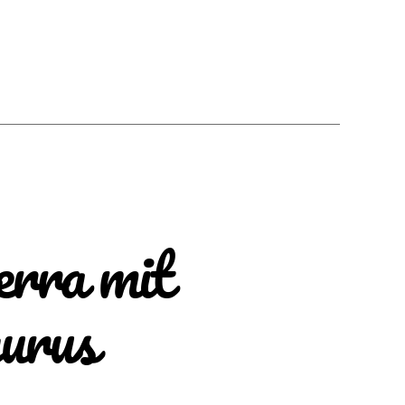
erra mit
urus