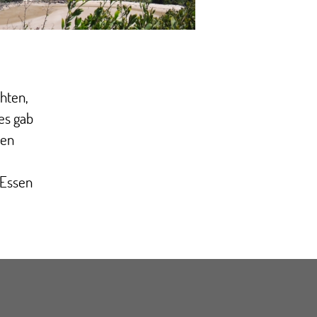
hten,
es gab
den
 Essen