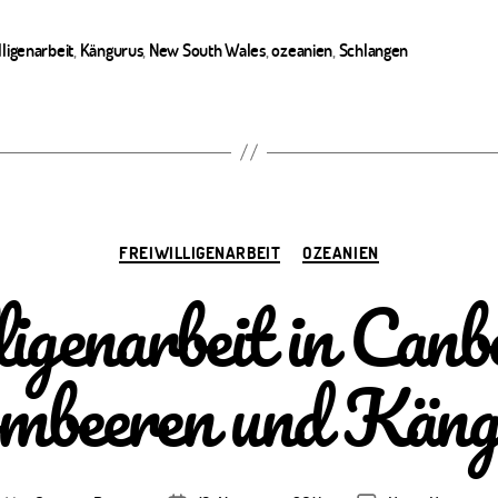
lligenarbeit
,
Kängurus
,
New South Wales
,
ozeanien
,
Schlangen
ter
Kategorien
FREIWILLIGENARBEIT
OZEANIEN
ligenarbeit in Canb
mbeeren und Käng