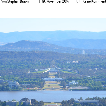
Von
Stephan Braun
19. November 2014
Keine Komment
itragsautor
Veröffentlichungsdatum