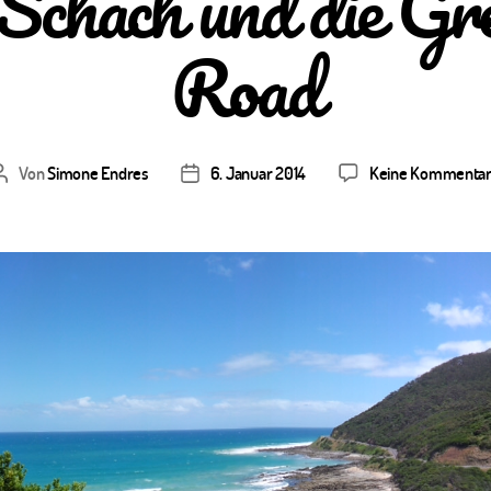
 Schach und die Gr
Road
Von
Simone Endres
6. Januar 2014
Keine Kommenta
Beitragsautor
Veröffentlichungsdatum