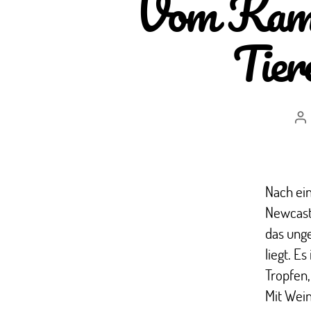
Vom Kampf
Tier
Be
Nach ei
Newcastl
das ung
liegt. E
Tropfen,
Mit Wein