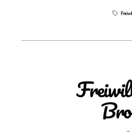
Freiwi
Schlagwör
Freiwil
Bro