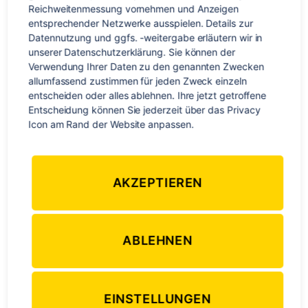
Oh wie schön ist Tasmanien! 😉 Nein so schlimm wie es die
Reichweitenmessung vornehmen und Anzeigen 
Überschrift vermuten lässt, ist es ganz und gar nicht. Sogar
entsprechender Netzwerke ausspielen. Details zur 
wunderschön ist es hier! Angefangen hat unser Sprung ins
Datennutzung und ggfs. -weitergabe erläutern wir in 
unserer Datenschutzerklärung. Sie können der 
Abenteuer mit einem unglaublich kurzem und
Verwendung Ihrer Daten zu den genannten Zwecken 
entspanntem Flug von Melbs nach Hobart, welcher so gar
allumfassend zustimmen für jeden Zweck einzeln 
nicht in die Liga meiner Langstreckenflüge des vergangenen
entscheiden oder alles ablehnen. Ihre jetzt getroffene 
Jahres […]
Entscheidung können Sie jederzeit über das Privacy 
Icon am Rand der Website anpassen.
Schlangen
Schlagwörter
AKZEPTIEREN
Kategorien
OZEANIEN
Hippies, Schach und die
ABLEHNEN
Great Ocean Road
EINSTELLUNGEN