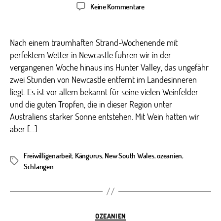
zu
Keine Kommentare
Vom
Kampf
gegen
Nach einem traumhaften Strand-Wochenende mit
fiese
perfektem Wetter in Newcastle fuhren wir in der
Unkräuter
vergangenen Woche hinaus ins Hunter Valley, das ungefähr
und
zwei Stunden von Newcastle entfernt im Landesinneren
Tierchen
liegt. Es ist vor allem bekannt für seine vielen Weinfelder
bis
und die guten Tropfen, die in dieser Region unter
zum
Feierabend
Australiens starker Sonne entstehen. Mit Wein hatten wir
aber […]
Freiwilligenarbeit
,
Kängurus
,
New South Wales
,
ozeanien
,
Schlagwörter
Schlangen
Kategorien
OZEANIEN