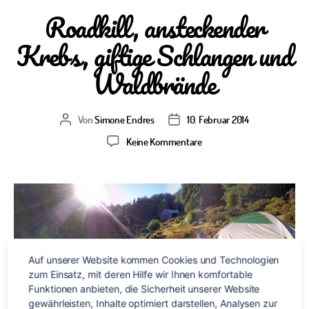
Roadkill, ansteckender
Krebs, giftige Schlangen und
Waldbrände
Von
Simone Endres
10. Februar 2014
Beitragsautor
Veröffentlichungsdatum
zu
Keine Kommentare
Roadkill,
ansteckender
Krebs,
giftige
Schlangen
und
Waldbrände
Auf unserer Website kommen Cookies und Technologien 
zum Einsatz, mit deren Hilfe wir Ihnen komfortable 
Funktionen anbieten, die Sicherheit unserer Website 
gewährleisten, Inhalte optimiert darstellen, Analysen zur 