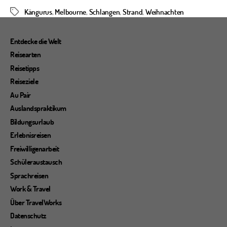
Kängurus
,
Melbourne
,
Schlangen
,
Strand
,
Weihnachten
Schlagwörter
Entdecke die Welt
Reisearten
Reisetipps
Reiseziele
Au Pair
Auslandspraktikum
Bildungsurlaub
Erlebnisreisen
Freiwilligenarbeit
Schüleraustausch
Sprachreisen
Work & Travel
Über TravelWorks
Datenschutz