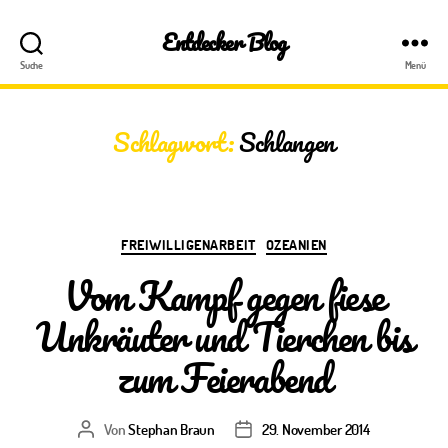
Entdecker Blog
Suche
Menü
Schlagwort:
Schlangen
Kategorien
FREIWILLIGENARBEIT
OZEANIEN
Vom Kampf gegen fiese
Unkräuter und Tierchen bis
zum Feierabend
Von
Stephan Braun
29. November 2014
Beitragsautor
Veröffentlichungsdatum