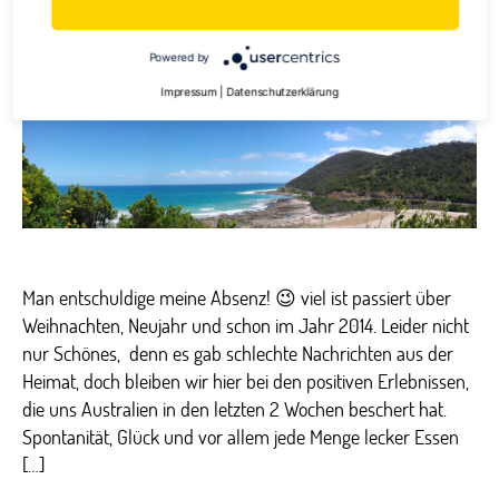
Von
Simone Endres
6. Januar 2014
Beitragsautor
Veröffentlichungsdatum
zu
Keine Kommentare
Powered by
Hippies,
Schach
Impressum
|
Datenschutzerklärung
und
die
Great
Ocean
Road
Man entschuldige meine Absenz! 😉 viel ist passiert über
Weihnachten, Neujahr und schon im Jahr 2014. Leider nicht
nur Schönes, denn es gab schlechte Nachrichten aus der
Heimat, doch bleiben wir hier bei den positiven Erlebnissen,
die uns Australien in den letzten 2 Wochen beschert hat.
Spontanität, Glück und vor allem jede Menge lecker Essen
[…]