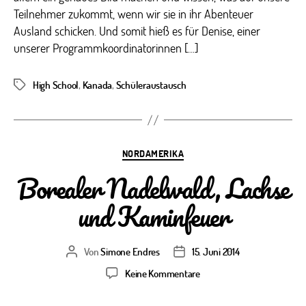
Teilnehmer zukommt, wenn wir sie in ihr Abenteuer
Ausland schicken. Und somit hieß es für Denise, einer
unserer Programmkoordinatorinnen […]
High School
,
Kanada
,
Schüleraustausch
Schlagwörter
Kategorien
NORDAMERIKA
Borealer Nadelwald, Lachse
und Kaminfeuer
Von
Simone Endres
15. Juni 2014
Beitragsautor
Veröffentlichungsdatum
zu
Keine Kommentare
Borealer
Nadelwald,