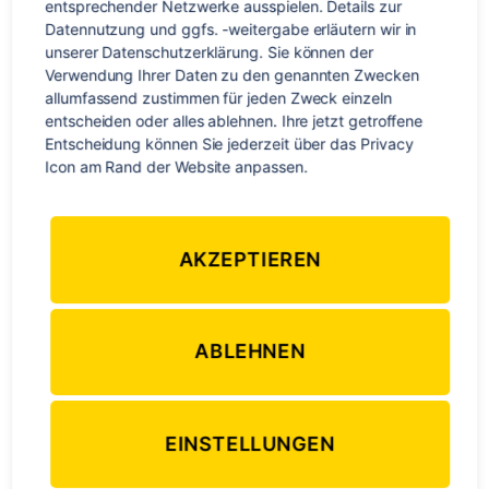
entsprechender Netzwerke ausspielen. Details zur 
Datennutzung und ggfs. -weitergabe erläutern wir in 
unserer Datenschutzerklärung. Sie können der 
Verwendung Ihrer Daten zu den genannten Zwecken 
allumfassend zustimmen für jeden Zweck einzeln 
entscheiden oder alles ablehnen. Ihre jetzt getroffene 
Entscheidung können Sie jederzeit über das Privacy 
Icon am Rand der Website anpassen.
Mmmmh, war das lecker! Herz, Lammherz – gefüllt! 🙂 Tja
wer hätte gedacht, dass ich das mal esse, aber nach Fidschi
bin ich wohl vollkommen desensibilisiert. Generell geht es
uns hier auf der Campbell-Farm kulinarisch sehr gut – viel
AKZEPTIEREN
Lamm und jede Menge Cookies & Kuchen. Wir haben schon
fast so runde Bäuchlein, wie die […]
ABLEHNEN
Kanada
,
wwoofing
Schlagwörter
EINSTELLUNGEN
Kategorien
NORDAMERIKA