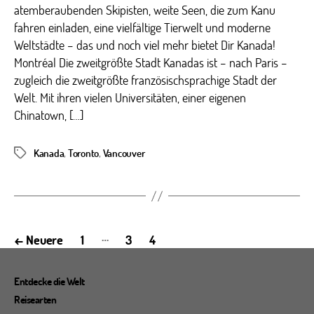
atemberaubenden Skipisten, weite Seen, die zum Kanu
fahren einladen, eine vielfältige Tierwelt und moderne
Weltstädte – das und noch viel mehr bietet Dir Kanada!
Montréal Die zweitgrößte Stadt Kanadas ist – nach Paris –
zugleich die zweitgrößte französischsprachige Stadt der
Welt. Mit ihren vielen Universitäten, einer eigenen
Chinatown, […]
Kanada
,
Toronto
,
Vancouver
Schlagwörter
Seitennummerierung
…
←
Neuere
1
3
4
der
Beiträge
Entdecke die Welt
Reisearten