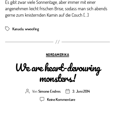
Es gibt zwar viele Sonnentage, aber immer mit einer
angenehmen leicht frischen Brise, sodass man sich abends
gerne zum knisternden Kamin auf die Couch […]
Kanada
,
wwoofing
Schlagwörter
Kategorien
NORDAMERIKA
We are heart-devouring
monsters!
Von
Simone Endres
3. Juni 2014
Beitragsautor
Veröffentlichungsdatum
zu
Keine Kommentare
We
are