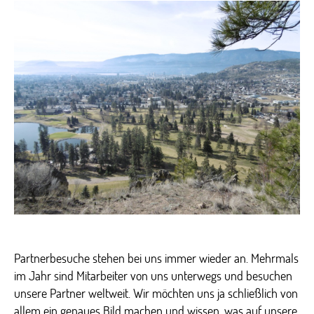
–
Den
auf
Sch
Partnerbesuche stehen bei uns immer wieder an. Mehrmals
im Jahr sind Mitarbeiter von uns unterwegs und besuchen
unsere Partner weltweit. Wir möchten uns ja schließlich von
allem ein genaues Bild machen und wissen, was auf unsere