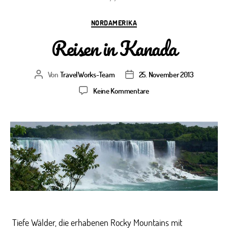
Kategorien
NORDAMERIKA
Reisen in Kanada
Von
TravelWorks-Team
25. November 2013
Beitragsautor
Veröffentlichungsdatum
zu
Keine Kommentare
Reisen
in
Kanada
Tiefe Wälder, die erhabenen Rocky Mountains mit