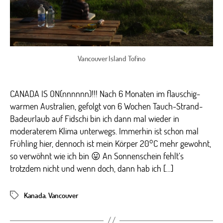
tha
my
hea
Vancouver Island Tofino
CANADA IS ON(nnnnnn)!!! Nach 6 Monaten im flauschig-
warmen Australien, gefolgt von 6 Wochen Tauch-Strand-
Badeurlaub auf Fidschi bin ich dann mal wieder in
moderaterem Klima unterwegs. Immerhin ist schon mal
Frühling hier, dennoch ist mein Körper 20°C mehr gewohnt,
so verwöhnt wie ich bin 😛 An Sonnenschein fehlt’s
trotzdem nicht und wenn doch, dann hab ich […]
Kanada
,
Vancouver
Schlagwörter