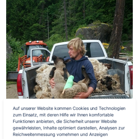
heart-
devouring
monsters!
Auf unserer Website kommen Cookies und Technologien 
zum Einsatz, mit deren Hilfe wir Ihnen komfortable 
Funktionen anbieten, die Sicherheit unserer Website 
gewährleisten, Inhalte optimiert darstellen, Analysen zur 
Reichweitenmessung vornehmen und Anzeigen 