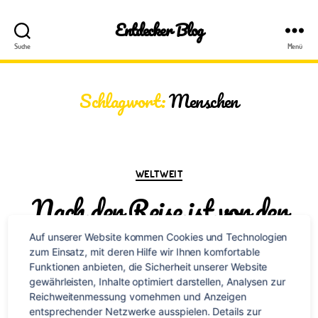
Entdecker Blog
Suche
Menü
Schlagwort:
Menschen
Kategorien
WELTWEIT
Nach der Reise ist vor der
Reise
Auf unserer Website kommen Cookies und Technologien 
zum Einsatz, mit deren Hilfe wir Ihnen komfortable 
Funktionen anbieten, die Sicherheit unserer Website 
zu
Von
Stephan Braun
8. Juni 2015
6 Kommentare
Beitragsautor
Veröffentlichungsdatum
gewährleisten, Inhalte optimiert darstellen, Analysen zur 
Nach
Reichweitenmessung vornehmen und Anzeigen 
der
entsprechender Netzwerke ausspielen. Details zur 