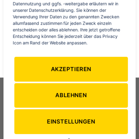
Reise
Nun bin ich schon wieder einige Wochen in Deutschland und
Datennutzung und ggfs. -weitergabe erläutern wir in 
ist
unserer Datenschutzerklärung. Sie können der 
habe mich bereits wieder komplett eingelebt: die Wohnung
vor
Verwendung Ihrer Daten zu den genannten Zwecken 
ist wieder bezogen, im Job starte ich bereits neu durch und
der
allumfassend zustimmen für jeden Zweck einzeln 
meine Familie und Freunde habe ich auch zum großen Teil
Reise
entscheiden oder alles ablehnen. Ihre jetzt getroffene 
wiedergesehen. Zeit, einmal kurz durchzuatmen und die
Entscheidung können Sie jederzeit über das Privacy 
Erlebnisse meiner kleinen Weltreise noch einmal Revue
Icon am Rand der Website anpassen.
passieren zu […]
Australien
,
Freiwilligenarbeit
,
Menschen
,
Natur
,
Neuseeland
,
Reise
,
AKZEPTIEREN
Schlagwörter
Südafrika
,
Vietnam
,
Weltreise
,
Work & Travel
Entdecke die Welt
ABLEHNEN
Reisearten
Reisetipps
Reiseziele
EINSTELLUNGEN
Au Pair
Auslandspraktikum