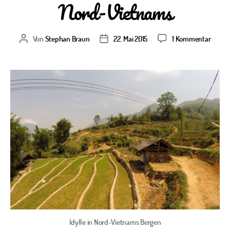
Nord-Vietnams
zu
Von
Stephan Braun
22. Mai 2015
1 Kommentar
Beitragsautor
Veröffentlichungsdatum
Wande
in
Sa
Pa
–
Woche
in
der
Natur
Nord-
Vietn
Idylle in Nord-Vietnams Bergen