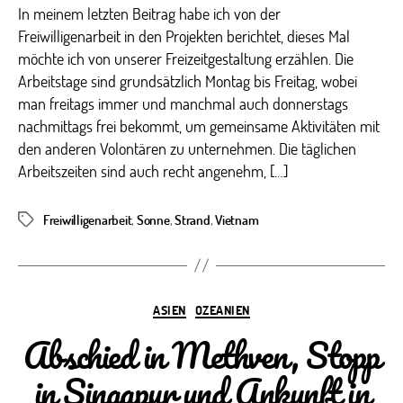
In meinem letzten Beitrag habe ich von der
Freiwilligenarbeit in den Projekten berichtet, dieses Mal
möchte ich von unserer Freizeitgestaltung erzählen. Die
Arbeitstage sind grundsätzlich Montag bis Freitag, wobei
man freitags immer und manchmal auch donnerstags
nachmittags frei bekommt, um gemeinsame Aktivitäten mit
den anderen Volontären zu unternehmen. Die täglichen
Arbeitszeiten sind auch recht angenehm, […]
Freiwilligenarbeit
,
Sonne
,
Strand
,
Vietnam
Schlagwörter
Kategorien
ASIEN
OZEANIEN
Abschied in Methven, Stopp
in Singapur und Ankunft in