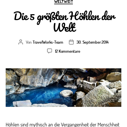
Kategorien
WELTWEIT
Die 5 größten Höhlen der
Welt
Von
TravelWorks-Team
30. September 2014
Beitragsautor
Veröffentlichungsdatum
zu
12 Kommentare
Die
5
größten
Höhlen
der
Welt
Höhlen sind mythisch an die Vergangenheit der Menschheit