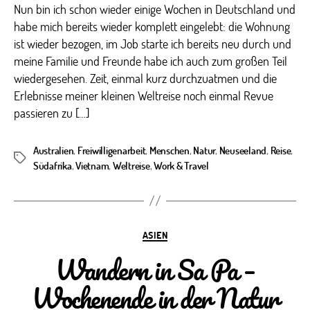
Reise
Nun bin ich schon wieder einige Wochen in Deutschland und
ist
habe mich bereits wieder komplett eingelebt: die Wohnung
vor
ist wieder bezogen, im Job starte ich bereits neu durch und
der
meine Familie und Freunde habe ich auch zum großen Teil
Reise
wiedergesehen. Zeit, einmal kurz durchzuatmen und die
Erlebnisse meiner kleinen Weltreise noch einmal Revue
passieren zu […]
Australien
,
Freiwilligenarbeit
,
Menschen
,
Natur
,
Neuseeland
,
Reise
,
Schlagwörter
Südafrika
,
Vietnam
,
Weltreise
,
Work & Travel
Kategorien
ASIEN
Wandern in Sa Pa –
Wochenende in der Natur