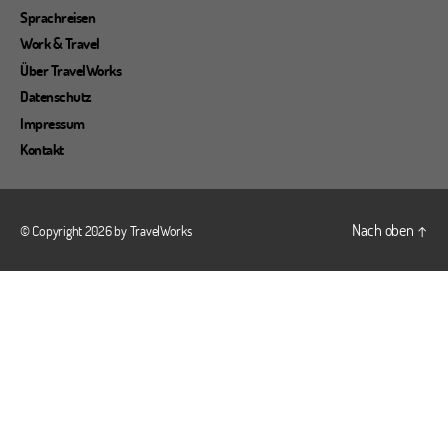
Sprachreisen
Work & Travel
Über TravelWorks
Datenschutz
Impressum
Kontakt
Nach oben
↑
© Copyright 2026 by
TravelWorks