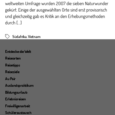
weltweiten Umfrage wurden 2007 die sieben Naturwunder
gekürt. Einige der ausgewählten Orte sind erst provisorisch
und gleichzeitig gab es Kritik an den Erhebungsmethoden
durch […]
Südafrika
,
Vietnam
Schlagwörter
Entdecke die Welt
Reisearten
Reisetipps
Reiseziele
Au Pair
Auslandspraktikum
Bildungsurlaub
Erlebnisreisen
Freiwilligenarbeit
Schüleraustausch