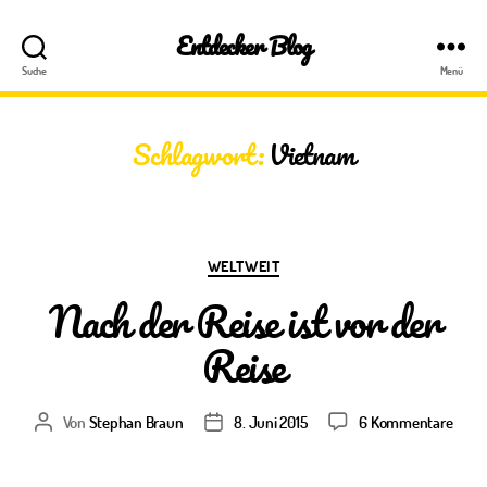
Entdecker Blog
Suche
Menü
Schlagwort:
Vietnam
Kategorien
WELTWEIT
Nach der Reise ist vor der
Reise
zu
Von
Stephan Braun
8. Juni 2015
6 Kommentare
Beitragsautor
Veröffentlichungsdatum
Nach
der