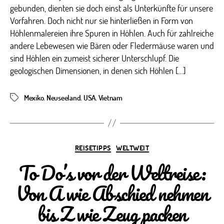
gebunden, dienten sie doch einst als Unterkünfte für unsere
Vorfahren. Doch nicht nur sie hinterließen in Form von
Höhlenmalereien ihre Spuren in Höhlen. Auch für zahlreiche
andere Lebewesen wie Bären oder Fledermäuse waren und
sind Höhlen ein zumeist sicherer Unterschlupf. Die
geologischen Dimensionen, in denen sich Höhlen […]
Mexiko
,
Neuseeland
,
USA
,
Vietnam
Schlagwörter
Kategorien
REISETIPPS
WELTWEIT
To Do’s vor der Weltreise:
Von A wie Abschied nehmen
bis Z wie Zeug packen