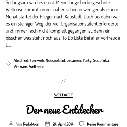
So langsam wird es ernst. Meine lange herbeigesehnte
Weltreise kommt immer näher, schon in weniger als einem
Monat startet der Flieger nach Kapstadt. Doch bis dahin war
es ein steiniger Weg, der viel Organisationstalent erforderte
und immer noch nicht komplett gegangen ist, denn ein
bisschen was steht noch aus. To Do Liste Bei aller Vorfreude
[…]
Abschied
,
Fernweh
,
Neuseeland
,
ozeanien
,
Party
,
Südafrika
,
Schlagwörter
Vietnam
,
Weltreise
Kategorien
WELTWEIT
Der neue Entdecker
zu
Von
Redaktion
24. April 2014
Keine Kommentare
Beitragsautor
Veröffentlichungsdatum