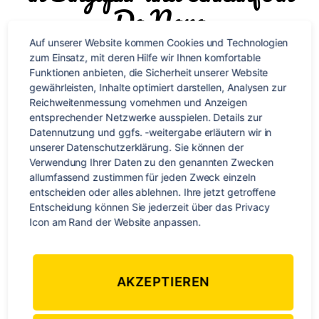
Da Nang
Auf unserer Website kommen Cookies und Technologien 
Von
Stephan Braun
3. April 2015
Beitragsautor
Veröffentlichungsdatum
zum Einsatz, mit deren Hilfe wir Ihnen komfortable 
Funktionen anbieten, die Sicherheit unserer Website 
zu
Keine Kommentare
gewährleisten, Inhalte optimiert darstellen, Analysen zur 
Abschied
Reichweitenmessung vornehmen und Anzeigen 
in
entsprechender Netzwerke ausspielen. Details zur 
Methven,
Datennutzung und ggfs. -weitergabe erläutern wir in 
Stopp
unserer Datenschutzerklärung. Sie können der 
in
Verwendung Ihrer Daten zu den genannten Zwecken 
Singapur
allumfassend zustimmen für jeden Zweck einzeln 
und
entscheiden oder alles ablehnen. Ihre jetzt getroffene 
Ankunft
Entscheidung können Sie jederzeit über das Privacy 
in
Icon am Rand der Website anpassen.
Da
Nang
AKZEPTIEREN