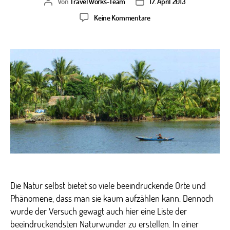
Von
TravelWorks-Team
17. April 2013
Beitragsautor
Veröffentlichungsdatum
zu
Keine Kommentare
Naturwunder
–
New7Wonders
of
Nature
Die Natur selbst bietet so viele beeindruckende Orte und
Phänomene, dass man sie kaum aufzählen kann. Dennoch
wurde der Versuch gewagt auch hier eine Liste der
beeindruckendsten Naturwunder zu erstellen. In einer