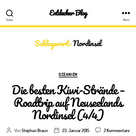
Entdecker Blog
Suche
Menü
Schlagwort:
Nordinsel
Kategorien
OZEANIEN
Die besten Kiwi-Strände –
Roadtrip auf Neuseelands
Nordinsel (4/4)
zu
Von
Stephan Braun
23. Januar 2015
2 Kommentare
Beitragsautor
Veröffentlichungsdatum