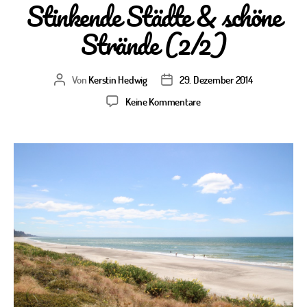
Stinkende Städte & schöne
Strände (2/2)
Von
Kerstin Hedwig
29. Dezember 2014
Beitragsautor
Veröffentlichungsdatum
zu
Keine Kommentare
2
Wochen
Neuseeland:
Stinkende
Städte
&
schöne
Strände
(2/2)