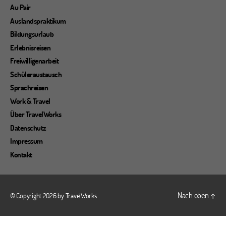
Au Pair
Auslandspraktikum
Bildungsurlaub
Erlebnisreisen
Freiwilligenarbeit
Schüleraustausch
Sprachreisen
Work & Travel
Über TravelWorks
Datenschutz
Impressum
Kontakt
Nach oben
↑
© Copyright 2026 by
TravelWorks