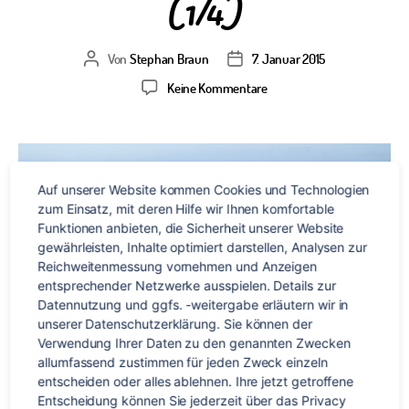
(1/4)
Von
Stephan Braun
7. Januar 2015
Beitragsautor
Veröffentlichungsdatum
zu
Keine Kommentare
Land
aus
Wasser,
Wald
und
Auf unserer Website kommen Cookies und Technologien 
Wiesen
zum Einsatz, mit deren Hilfe wir Ihnen komfortable 
–
Funktionen anbieten, die Sicherheit unserer Website 
Roadtrip
gewährleisten, Inhalte optimiert darstellen, Analysen zur 
auf
Reichweitenmessung vornehmen und Anzeigen 
entsprechender Netzwerke ausspielen. Details zur 
Neuseelands
Datennutzung und ggfs. -weitergabe erläutern wir in 
Nordinsel
unserer Datenschutzerklärung. Sie können der 
(1/4)
Verwendung Ihrer Daten zu den genannten Zwecken 
allumfassend zustimmen für jeden Zweck einzeln 
entscheiden oder alles ablehnen. Ihre jetzt getroffene 
Entscheidung können Sie jederzeit über das Privacy 