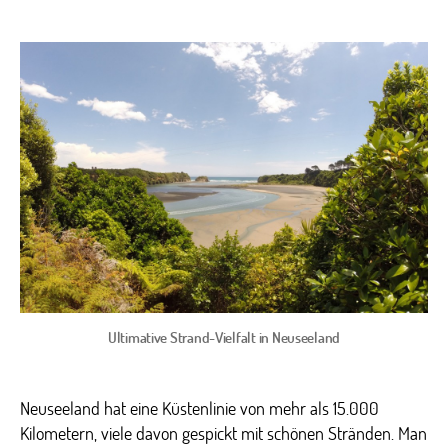
Die
bes
Kiw
Str
–
Roa
auf
Neu
Nor
(4/
Ultimative Strand-Vielfalt in Neuseeland
Neuseeland hat eine Küstenlinie von mehr als 15.000
Kilometern, viele davon gespickt mit schönen Stränden. Man