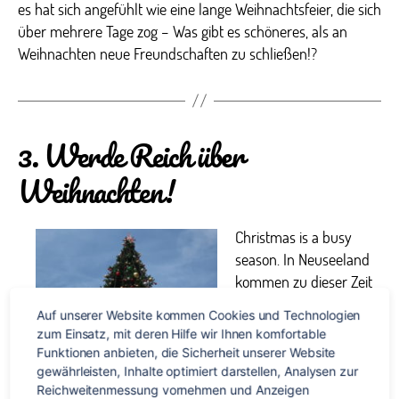
es hat sich angefühlt wie eine lange Weihnachtsfeier, die sich
über mehrere Tage zog – Was gibt es schöneres, als an
Weihnachten neue Freundschaften zu schließen!?
3. Werde Reich über
Weihnachten!
Christmas is a busy
season. In Neuseeland
kommen zu dieser Zeit
gleich zwei große Dinge
Auf unserer Website kommen Cookies und Technologien 
zusammen:
zum Einsatz, mit deren Hilfe wir Ihnen komfortable 
Weihnachten und
Funktionen anbieten, die Sicherheit unserer Website 
Sommerferien. Neben
gewährleisten, Inhalte optimiert darstellen, Analysen zur 
all‘ den Touristen und
Reichweitenmessung vornehmen und Anzeigen 