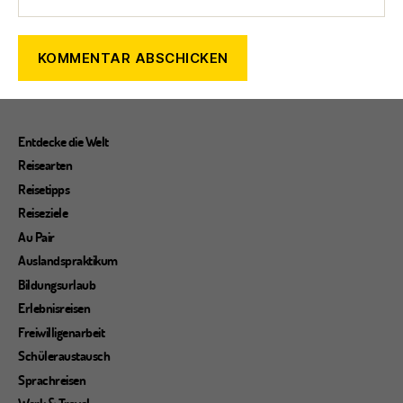
Entdecke die Welt
Reisearten
Reisetipps
Reiseziele
Au Pair
Auslandspraktikum
Bildungsurlaub
Erlebnisreisen
Freiwilligenarbeit
Schüleraustausch
Sprachreisen