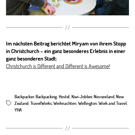
Im nächsten Beitrag berichtet Miryam von ihrem Stopp
in Christchurch – ein ganz besonderes Erlebnis in einer
ganz besonderen Stadt:
Christchurch is Different and Different is Awesome!
Backpacker
,
Backpacking
,
Hostel
,
Kiwi-Jobber
,
Neuseeland
,
New
Zealand
,
TravelWorks
,
Weihnachten
,
Wellington
,
Work and Travel
,
Schlagwörter
YHA