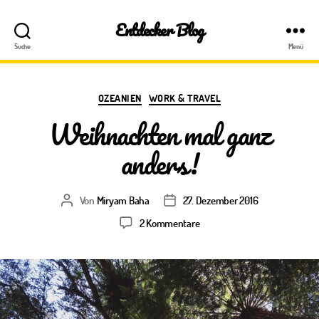
Entdecker Blog
Suche
Menü
Kategorien
OZEANIEN
WORK & TRAVEL
Weihnachten mal ganz
anders!
Von
Miryam Baha
27. Dezember 2016
Beitragsautor
Veröffentlichungsdatum
zu
2 Kommentare
Weihnachten
mal
ganz
anders!