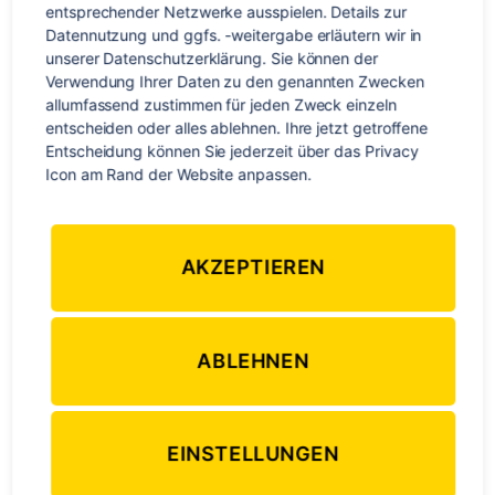
entsprechender Netzwerke ausspielen. Details zur 
Backpackern machen
Datennutzung und ggfs. -weitergabe erläutern wir in 
zur Zeit also auch die
unserer Datenschutzerklärung. Sie können der 
Neuseeländer selbst
Verwendung Ihrer Daten zu den genannten Zwecken 
Urlaub in ihrem
allumfassend zustimmen für jeden Zweck einzeln 
wunderschönen Land und genießen ein paar Tage Auszeit
entscheiden oder alles ablehnen. Ihre jetzt getroffene 
Entscheidung können Sie jederzeit über das Privacy 
vom Alltag.
Icon am Rand der Website anpassen.
Resultierend wird bereits in der Vorweihnachtszeit aber vor
allem über die Weihnachtstage und bis ins neue Jahr
verstärkt Personal im Verkauf und in der Gastronomie
AKZEPTIEREN
benötigt. Je nach Datum, wird teilweise sogar ein doppelter
Stundenlohn gezahlt. Bestimmt ist dies die beste Option für
alle, die keinen zu großen Wert aufs Weihnachtenfeiern
ABLEHNEN
legen und ihre Reisekasse etwas aufbessern wollen.
EINSTELLUNGEN