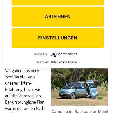
schon einmal
drei verschiedene Pfeiftöne
. Da Pat
insgesamt sieben Hunde hat, muss er also über 20
ABLEHNEN
verschiedene Pfiffe hervorbringen können, damit die Hunde
auch jeweils wissen, welcher genau gemeint ist. Ganz schön
kompliziert, die Arbeit eines Schäfers 😉 !
EINSTELLUNGEN
Runden drehen durch
Wellingtons Vororte
Powered by
Impressum
|
Datenschutzerklärung
Wir gaben uns noch
zwei Nächte nach
unserer Hirten-
Erfahrung, bevor wir
auf die Fähre wollten.
Der ursprüngliche Plan
war, in der ersten Nacht
Camping im Backpacker-Mobil