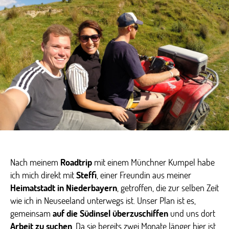
neuseeländischen
Farmer-
Familien
Nach meinem
Roadtrip
mit einem Münchner Kumpel habe
ich mich direkt mit
Steffi
, einer Freundin aus meiner
Heimatstadt in Niederbayern
, getroffen, die zur selben Zeit
wie ich in Neuseeland unterwegs ist. Unser Plan ist es,
gemeinsam
auf die Südinsel überzuschiffen
und uns dort
Arbeit zu suchen
. Da sie bereits zwei Monate länger hier ist