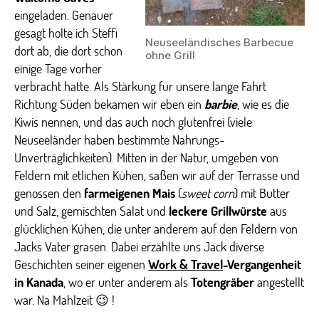
eingeladen. Genauer
gesagt holte ich Steffi
Neuseeländisches Barbecue
dort ab, die dort schon
ohne Grill
einige Tage vorher
verbracht hatte. Als Stärkung für unsere lange Fahrt
Richtung Süden bekamen wir eben ein
barbie
, wie es die
Kiwis nennen, und das auch noch glutenfrei (viele
Neuseeländer haben bestimmte Nahrungs-
Unverträglichkeiten). Mitten in der Natur, umgeben von
Feldern mit etlichen Kühen, saßen wir auf der Terrasse und
genossen den
farmeigenen Mais
(
sweet corn
) mit Butter
und Salz, gemischten Salat und
leckere Grillwürste
aus
glücklichen Kühen, die unter anderem auf den Feldern von
Jacks Vater grasen. Dabei erzählte uns Jack diverse
Geschichten seiner eigenen
Work & Travel
-Vergangenheit
in Kanada
, wo er unter anderem als
Totengräber
angestellt
war. Na Mahlzeit 😉 !