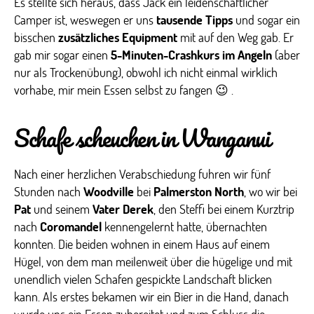
Es stellte sich heraus, dass Jack ein leidenschaftlicher
Camper ist, weswegen er uns
tausende Tipps
und sogar ein
bisschen
zusätzliches Equipment
mit auf den Weg gab. Er
gab mir sogar einen
5-Minuten-Crashkurs im Angeln
(aber
nur als Trockenübung), obwohl ich nicht einmal wirklich
vorhabe, mir mein Essen selbst zu fangen 😉 .
Schafe scheuchen in Wanganui
Nach einer herzlichen Verabschiedung fuhren wir fünf
Stunden nach
Woodville
bei
Palmerston North
, wo wir bei
Pat
und seinem
Vater Derek
, den Steffi bei einem Kurztrip
nach
Coromandel
kennengelernt hatte, übernachten
konnten. Die beiden wohnen in einem Haus auf einem
Hügel, von dem man meilenweit über die hügelige und mit
unendlich vielen Schafen gespickte Landschaft blicken
kann. Als erstes bekamen wir ein Bier in die Hand, danach
wurde uns ein Essen zubereitet und zum Schluss die