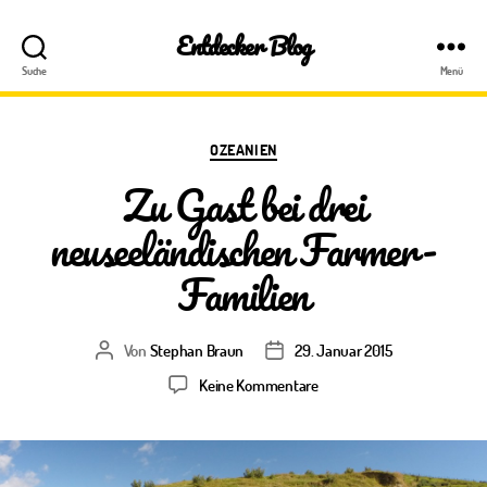
Entdecker Blog
Suche
Menü
Kategorien
OZEANIEN
Zu Gast bei drei
neuseeländischen Farmer-
Familien
Von
Stephan Braun
29. Januar 2015
Beitragsautor
Veröffentlichungsdatum
zu
Keine Kommentare
Zu
Gast
bei
drei