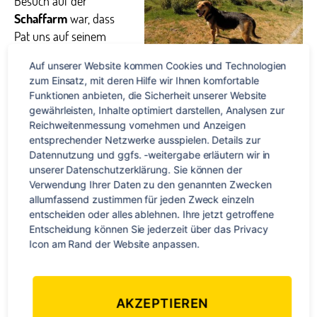
Besuch auf der
Schaffarm
war, dass
Pat uns auf seinem
Quad
mit zur Arbeit
Auf unserer Website kommen Cookies und Technologien 
nahm. Wir sahen ihm
zum Einsatz, mit deren Hilfe wir Ihnen komfortable 
Hört nur auf Pfiff:
zu, wie er eine Horde
Neuseeländischer
Funktionen anbieten, die Sicherheit unserer Website 
Schafe mit der Hilfe
Schäferhund
gewährleisten, Inhalte optimiert darstellen, Analysen zur 
Reichweitenmessung vornehmen und Anzeigen 
zweier Schäferhunde
entsprechender Netzwerke ausspielen. Details zur 
von einem Feld auf das
Datennutzung und ggfs. -weitergabe erläutern wir in 
nächste durch kleine
unserer Datenschutzerklärung. Sie können der 
Verwendung Ihrer Daten zu den genannten Zwecken 
Tore im Zaun getrieben
allumfassend zustimmen für jeden Zweck einzeln 
hat. Durch Pfeifen
entscheiden oder alles ablehnen. Ihre jetzt getroffene 
befiehlt er den Hunden,
Entscheidung können Sie jederzeit über das Privacy 
entweder nach rechts
Icon am Rand der Website anpassen.
Schafe in der Falle – umgeben
oder links zu rennen
von Hunden und uns
und so die Schafe zu
treiben, oder kurz sitzen zu bleiben, bis der andere Hund in
AKZEPTIEREN
Position war. Für diese drei Befehle braucht jeder Hund