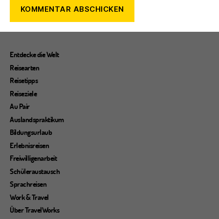
Entdecke die Welt
Reisearten
Reisetipps
Reiseziele
Au Pair
Auslandspraktikum
Bildungsurlaub
Erlebnisreisen
Freiwilligenarbeit
Schüleraustausch
Sprachreisen
Work & Travel
Über TravelWorks