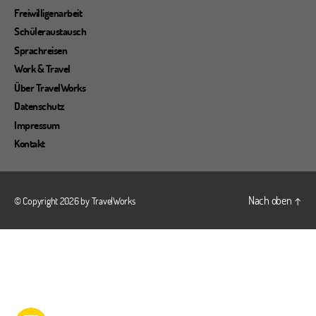
Freiwilligenarbeit
Schüleraustausch
Sprachreisen
Work & Travel
Über TravelWorks
Datenschutz
Impressum
Kontakt
Nach oben
↑
© Copyright 2026 by
TravelWorks