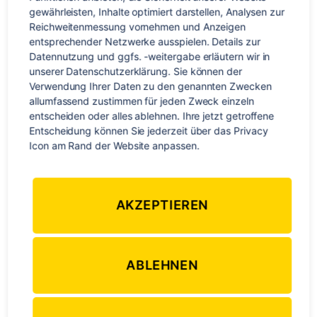
gewährleisten, Inhalte optimiert darstellen, Analysen zur 
In den nächsten zwei Monaten lernte ich den Regenwald in
Reichweitenmessung vornehmen und Anzeigen 
all seinen Facetten kennen. Meistens arbeitete ich im Garten,
entsprechender Netzwerke ausspielen. Details zur 
wo ich gemeinsam mit anderen Freiwilligen Peperoni,
Datennutzung und ggfs. -weitergabe erläutern wir in 
Gurken, Ananas und vieles mehr anpflanzte. Außerdem
unserer Datenschutzerklärung. Sie können der 
half ich einige Tage auf einer Bambusplantage aus und
Verwendung Ihrer Daten zu den genannten Zwecken 
lernte, wie der Rohstoff optimal genutzt werden kann.
allumfassend zustimmen für jeden Zweck einzeln 
entscheiden oder alles ablehnen. Ihre jetzt getroffene 
Freitagnachmittags waren wir oft auf dem Feld der
Entscheidung können Sie jederzeit über das Privacy 
Nachbarn beschäftigt, die eine halbstündige Autofahrt
Icon am Rand der Website anpassen.
entfernt wohnten. Schnell gewöhnte ich mich daran,
entweder in brütender Hitze oder im strömenden Regen zu
arbeiten.
AKZEPTIEREN
ABLEHNEN