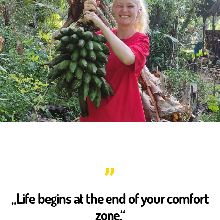
Tara
–
Freiw
in
Late
(Part
1)
„Life begins at the end of your comfort
zone.“