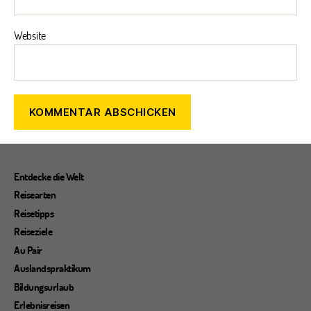
Website
Entdecke die Welt
Reisearten
Reisetipps
Reiseziele
Au Pair
Auslandspraktikum
Bildungsurlaub
Erlebnisreisen