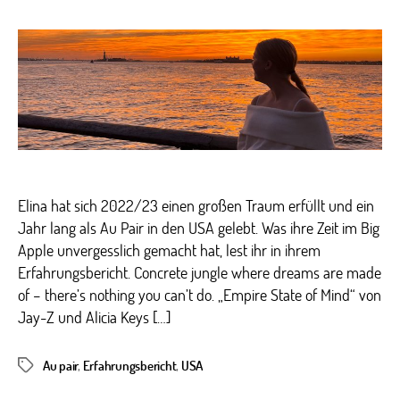
großartige
Zeit
als
Au
Pair
in
den
USA
Elina hat sich 2022/23 einen großen Traum erfüllt und ein
Jahr lang als Au Pair in den USA gelebt. Was ihre Zeit im Big
Apple unvergesslich gemacht hat, lest ihr in ihrem
Erfahrungsbericht. Concrete jungle where dreams are made
of – there’s nothing you can’t do. „Empire State of Mind“ von
Jay-Z und Alicia Keys […]
Au pair
,
Erfahrungsbericht
,
USA
Schlagwörter