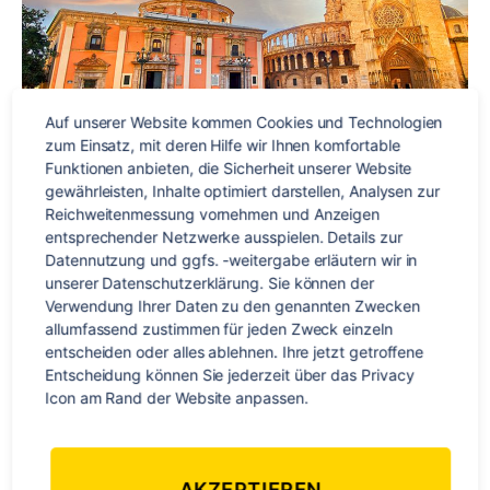
Auf unserer Website kommen Cookies und Technologien 
zum Einsatz, mit deren Hilfe wir Ihnen komfortable 
Funktionen anbieten, die Sicherheit unserer Website 
gewährleisten, Inhalte optimiert darstellen, Analysen zur 
Reichweitenmessung vornehmen und Anzeigen 
Du möchtest deine Spanischkenntnisse aufpolieren, eine
entsprechender Netzwerke ausspielen. Details zur 
vielseitige Stadt besuchen und einfach eine tolle Zeit haben?
Datennutzung und ggfs. -weitergabe erläutern wir in 
Dann ist eine Sprachreise nach Valencia genau das Richtige
unserer Datenschutzerklärung. Sie können der 
für dich! Valencia ist eine moderne und bunte Stadt, deren
Verwendung Ihrer Daten zu den genannten Zwecken 
Einwohner für ihr offenes Wesen und ihre Vorliebe für
allumfassend zustimmen für jeden Zweck einzeln 
entscheiden oder alles ablehnen. Ihre jetzt getroffene 
Fiestas bekannt sind. Die Stadt hat einiges zu bieten: 320
Entscheidung können Sie jederzeit über das Privacy 
Sonnentage im […]
Icon am Rand der Website anpassen.
Reisetipps
,
Sightseeing
,
Spanien
,
Valencia
Schlagwörter
AKZEPTIEREN