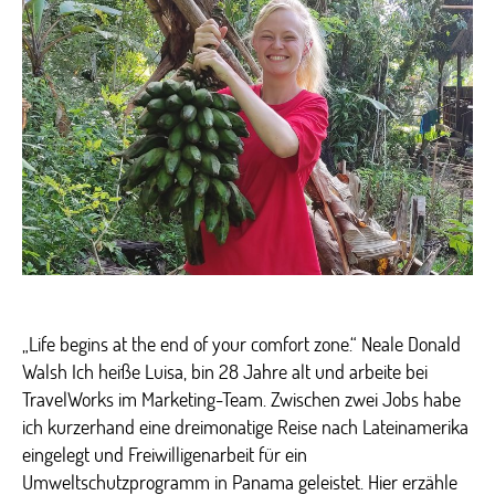
Tara
–
Freiw
in
Late
(Part
1)
„Life begins at the end of your comfort zone.“ Neale Donald
Walsh Ich heiße Luisa, bin 28 Jahre alt und arbeite bei
TravelWorks im Marketing-Team. Zwischen zwei Jobs habe
ich kurzerhand eine dreimonatige Reise nach Lateinamerika
eingelegt und Freiwilligenarbeit für ein
Umweltschutzprogramm in Panama geleistet. Hier erzähle