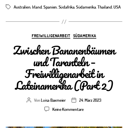
Australien
,
Irland
,
Spanien
,
Südafrika
,
Südamerika
,
Thailand
,
USA
Schlagwörter
Kategorien
FREIWILLIGENARBEIT
SÜDAMERIKA
Zwischen Bananenbäumen
und Taranteln –
Freiwilligenarbeit in
Lateinamerika (Part 2)
Von
Luisa Baxmeier
24. März 2023
Beitragsautor
Veröffentlichungsdatum
zu
Keine Kommentare
Zwischen
Bananenbäumen
und