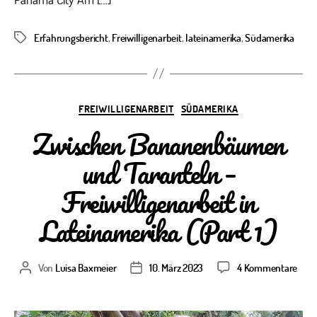
Erfahrungsbericht
,
Freiwilligenarbeit
,
lateinamerika
,
Südamerika
Schlagwörter
Kategorien
FREIWILLIGENARBEIT
SÜDAMERIKA
Zwischen Bananenbäumen
und Taranteln –
Freiwilligenarbeit in
Lateinamerika (Part 1)
zu
Von
Luisa Baxmeier
10. März 2023
4 Kommentare
Beitragsautor
Veröffentlichungsdatum
Zwis
Ban
und