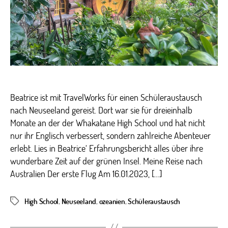
Beatri
Schül
in
Neuse
Beatrice ist mit TravelWorks für einen Schüleraustausch
nach Neuseeland gereist. Dort war sie für dreieinhalb
Monate an der der Whakatane High School und hat nicht
nur ihr Englisch verbessert, sondern zahlreiche Abenteuer
erlebt. Lies in Beatrice‘ Erfahrungsbericht alles über ihre
wunderbare Zeit auf der grünen Insel. Meine Reise nach
Australien Der erste Flug Am 16.01.2023, […]
High School
,
Neuseeland
,
ozeanien
,
Schüleraustausch
Schlagwörter