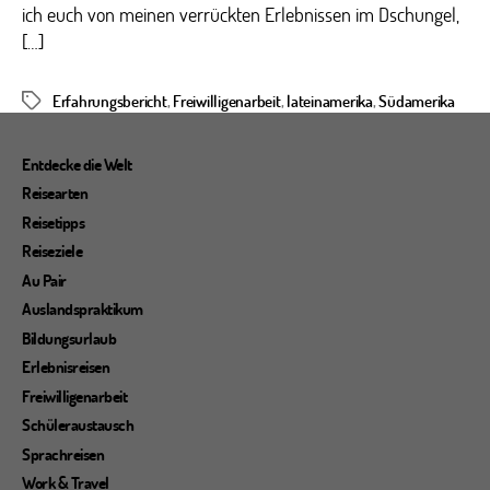
ich euch von meinen verrückten Erlebnissen im Dschungel,
[…]
Erfahrungsbericht
,
Freiwilligenarbeit
,
lateinamerika
,
Südamerika
Schlagwörter
Entdecke die Welt
Reisearten
Reisetipps
Reiseziele
Au Pair
Auslandspraktikum
Bildungsurlaub
Erlebnisreisen
Freiwilligenarbeit
Schüleraustausch
Sprachreisen
Work & Travel