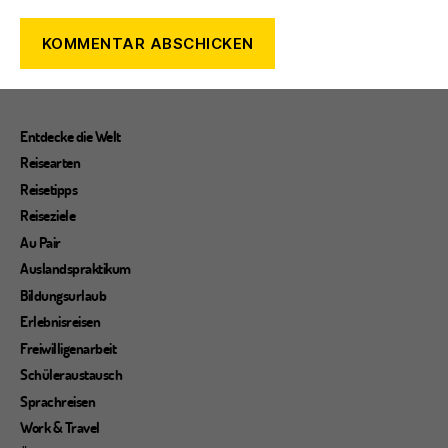
Entdecke die Welt
Reisearten
Reisetipps
Reiseziele
Au Pair
Auslandspraktikum
Bildungsurlaub
Erlebnisreisen
Freiwilligenarbeit
Schüleraustausch
Sprachreisen
Work & Travel