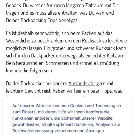
Gepäck. Du wirst es für einen längeren Zeitraum mit Dir
tragen und es muss alles enthalten, was Du während
Deines Backpacking-Trips benötigst.
Es ist deshalb sehr wichtig, sich beim Packen auf das
Wesentliche zu beschränken um den Rucksack so leicht wie
möglich zu lassen. Ein großer und schwerer Rucksack kann
sich für den Backpacker unterwegs als ein echter Klotz am
Bein herausstellen. Schmerzen und schnelle Ermüdung
können die Folgen sein.
Da der Backpacker bei seinem
Auslandsjahr
gern mit
leichtem Gewicht reist, haben wir hier ein paar Tipps, was
Dir trotzdem auf der Reise auf keinen Fall fehlen sollte:
Auf unserer Website kommen Cookies und Technologien 
zum Einsatz, mit deren Hilfe wir Ihnen komfortable 
Kleidung
Funktionen anbieten, die Sicherheit unserer Website 
gewährleisten, Inhalte optimiert darstellen, Analysen zur 
mehrere lang- und kurzärmelige T-Shirts
Reichweitenmessung vornehmen und Anzeigen 