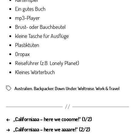
Ein gutes Buch
mp3-Player
Brust- oder Bauchbeutel
kleine Tasche für Ausflüge
Plastiktüten
Oropax
Reiseführer (z.B. Lonely Planet)
Kleines Wörterbuch
Australien
,
Backpacker
,
Down Under
,
Weltreise
,
Work & Travel
Schlagwörter
←
„Californiaaa – here we cooome!“ (1/2)
→
„Californiaaa – here we aaaare!“ (2/2)