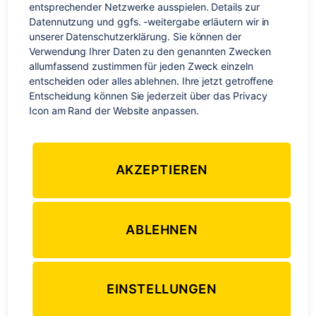
entsprechender Netzwerke ausspielen. Details zur 
Bequeme und praktische Hosen aus leichtem Stoff mit
Datennutzung und ggfs. -weitergabe erläutern wir in 
vielen Taschen
unserer Datenschutzerklärung. Sie können der 
eine Jeans
Verwendung Ihrer Daten zu den genannten Zwecken 
allumfassend zustimmen für jeden Zweck einzeln 
Fleece-Jacke oder -Pullover
entscheiden oder alles ablehnen. Ihre jetzt getroffene 
Unterwäsche und Socken
Entscheidung können Sie jederzeit über das Privacy 
Icon am Rand der Website anpassen.
Wanderschuhe
bequeme Sandalen
Turnschuhe
AKZEPTIEREN
Regenkleidung
Kopfbedeckung (Hut, Basecap)
ABLEHNEN
Ausrüstung
Schlafsack
EINSTELLUNGEN
Ausreichend Wasser