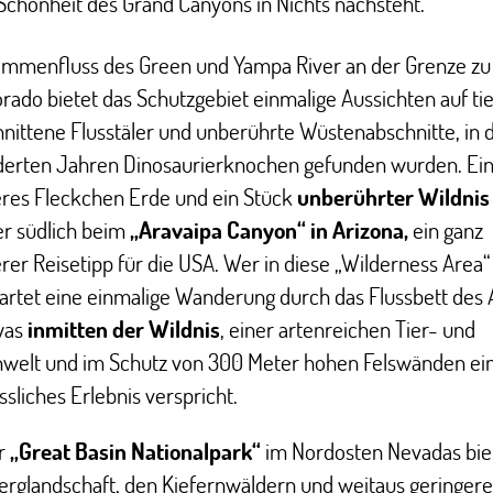
Schönheit des Grand Canyons in Nichts nachsteht.
mmenfluss des Green und Yampa River an der Grenze zu
rado bietet das Schutzgebiet einmalige Aussichten auf tie
nittene Flusstäler und unberührte Wüstenabschnitte, in
derten Jahren Dinosaurierknochen gefunden wurden. Ei
res Fleckchen Erde und ein Stück
unberührter Wildnis
er südlich beim
„Aravaipa Canyon“ in Arizona,
ein ganz
er Reisetipp für die USA. Wer in diese „Wilderness Area
rtet eine einmalige Wanderung durch das Flussbett des 
was
inmitten der Wildnis
, einer artenreichen Tier- und
nwelt und im Schutz von 300 Meter hohen Felswänden ei
sliches Erlebnis verspricht.
r
„Great Basin Nationalpark“
im Nordosten Nevadas bie
Berglandschaft, den Kiefernwäldern und weitaus geringer