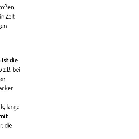
roßen
in Zelt
gen
n
ist die
 z.B. bei
ten
packer
k, lange
mit
r, die