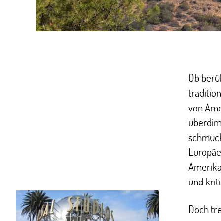
Ob berüh
traditio
von Ame
überdime
schmücke
Europäe
Amerika
und krit
Doch tre