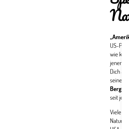
Nat
„Amerik
US-Präs
wie kaum
jenem Ge
Dich auf
seine B
Berglan
seit jeh
Viele d
Natursch