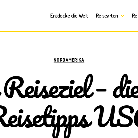
Entdecke die Welt
Reisearten
Re
Kategorien
NORDAMERIKA
Reiseziel – di
eisetipps U