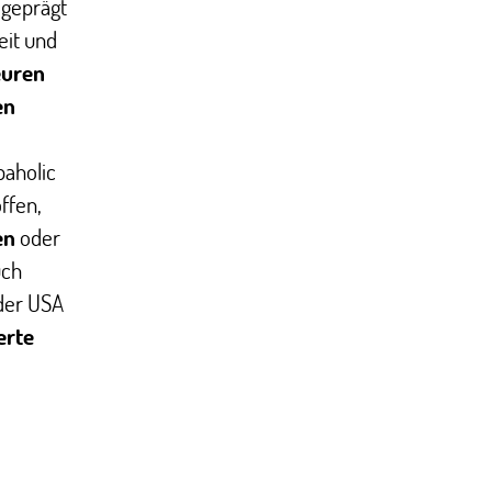
geprägt
keit und
uren
en
paholic
ffen,
en
oder
uch
 der USA
erte