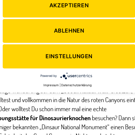
setipps wie den Grand
AKZEPTIEREN
die ein
„must see“
auf
erika- Reise darstellen
entsprechend auch von
ABLEHNEN
ouristen besucht
„Wo bleibt da noch der Sinn für die unberührte Natur?“, w
herlich fragen.
Selbst aktiv werden und Hinter die Kuli
EINSTELLUNGEN
n!
– heißt es in diesem Fall. Denn auch abseits der bekann
npfade hat das Land einiges für Abenteurer zu bieten: So
Powered by
 die üblich 30-minütige Panoramatour zum Grand Canyon 
Impressum
|
Datenschutzerklärung
tätige Wanderung auf dem
„South Kaibal Trail“
ersetzen,
eltest und vollkommen in die Natur des roten Canyons ei
Oder wolltest Du schon immer mal eine echte
ungsstätte für Dinosaurierknochen
besuchen? Dann s
iger bekannten „Dinsaur National Monument“ einen Bes