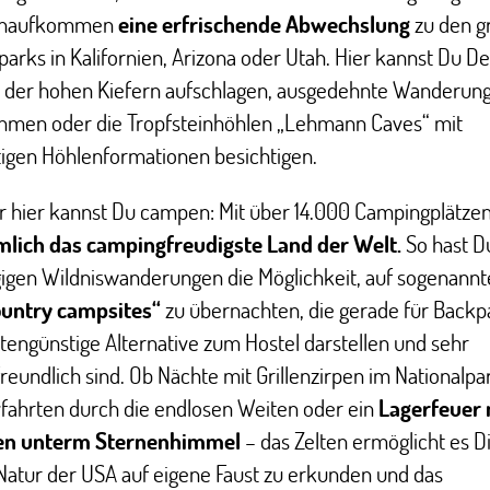
tenaufkommen
eine erfrischende Abwechslung
zu den g
parks in Kalifornien, Arizona oder Utah. Hier kannst Du De
n der hohen Kiefern aufschlagen, ausgedehnte Wanderun
hmen oder die Tropfsteinhöhlen „Lehmann Caves“ mit
tigen Höhlenformationen besichtigen.
ur hier kannst Du campen: Mit über 14.000 Campingplätze
lich das campingfreudigste Land der Welt.
So hast Du
igen Wildniswanderungen die Möglichkeit, auf sogenann
untry campsites“
zu übernachten, die gerade für Back
tengünstige Alternative zum Hostel darstellen und sehr
eundlich sind. Ob Nächte mit Grillenzirpen im Nationalpar
fahrten durch die endlosen Weiten oder ein
Lagerfeuer 
en unterm Sternenhimmel
– das Zelten ermöglicht es Di
Natur der USA auf eigene Faust zu erkunden und das