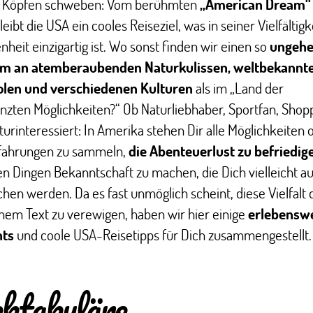
 Köpfen schweben: Vom berühmten
„American Dream“
bleibt die USA ein cooles Reiseziel, was in seiner Vielfältig
nheit einzigartig ist. Wo sonst finden wir einen so
ungehe
m an atemberaubenden Naturkulissen, weltbekannt
len und verschiedenen Kulturen
als im „Land der
zten Möglichkeiten?“ Ob Naturliebhaber, Sportfan, Shop
turinteressiert: In Amerika stehen Dir alle Möglichkeiten o
fahrungen zu sammeln,
die Abenteuerlust zu befriedig
n Dingen Bekanntschaft zu machen, die Dich vielleicht a
hen werden. Da es fast unmöglich scheint, diese Vielfalt
inem Text zu verewigen, haben wir hier einige
erlebensw
hts
und coole USA-Reisetipps für Dich zusammengestellt.
ktakuläre