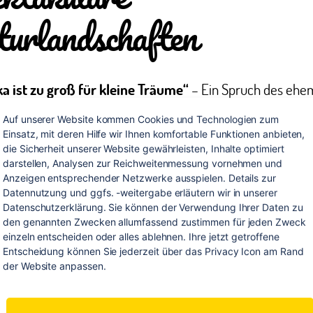
urlandschaften
a ist zu groß für kleine Träume“
– Ein Spruch des ehe
identen Ronald Reagan, der das amerikanischen Lebensg
Auf unserer Website kommen Cookies und Technologien zum 
 ein anderer auf den Punkt trifft und Dir einen Eindruck
Einsatz, mit deren Hilfe wir Ihnen komfortable Funktionen anbieten, 
fühl der Freiheit und grenzenlosen Möglichkeiten vermitt
die Sicherheit unserer Website gewährleisten, Inhalte optimiert 
darstellen, Analysen zur Reichweitenmessung vornehmen und 
 einer Amerika-Reise erwarten. Gerade in den Nationalpar
Anzeigen entsprechender Netzwerke ausspielen. Details zur 
esucher mit
tiefen Canyonschluchten, weiten
Datennutzung und ggfs. -weitergabe erläutern wir in unserer 
Datenschutzerklärung. Sie können der Verwendung Ihrer Daten zu 
dschaften oder rauer Prärie
faszinieren, wird Dir diese
den genannten Zwecken allumfassend zustimmen für jeden Zweck 
er durch die Medien vermittelt.
einzeln entscheiden oder alles ablehnen. Ihre jetzt getroffene 
Entscheidung können Sie jederzeit über das Privacy Icon am Rand 
der Website anpassen.
enken sofort an bekannte
auspiele und beliebte