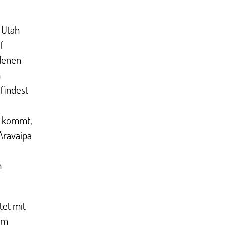
 Utah
f
 denen
n
findest
“ kommt,
Aravaipa
n
tet mit
em