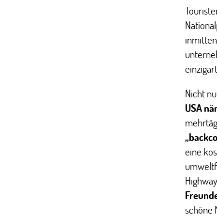
Touris
National
inmitte
unterne
einzigar
Nicht n
USA näm
mehrtäg
„backco
eine kos
umweltfr
Highway
Freund
schöne 