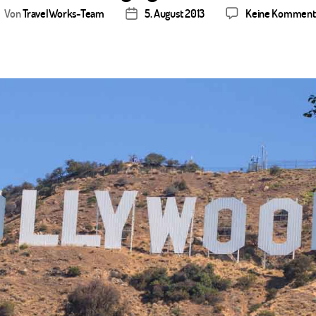
Von
TravelWorks-Team
5. August 2013
Keine Komment
itragsautor
Veröffentlichungsdatum