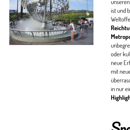
unseren
ist und 
Weltoffe
Reichtu
Metropo
unbegren
oder kul
neue Er
mit neue
überrasc
in nur e
Highlig
Spe