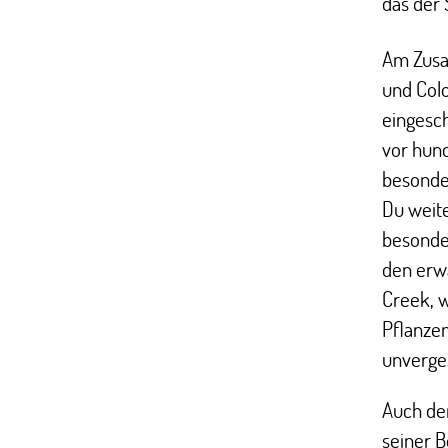
das der 
Am Zusa
und Colo
eingesch
vor hun
besonde
Du weit
besonder
den erwa
Creek, 
Pflanze
unverges
Auch de
seiner 