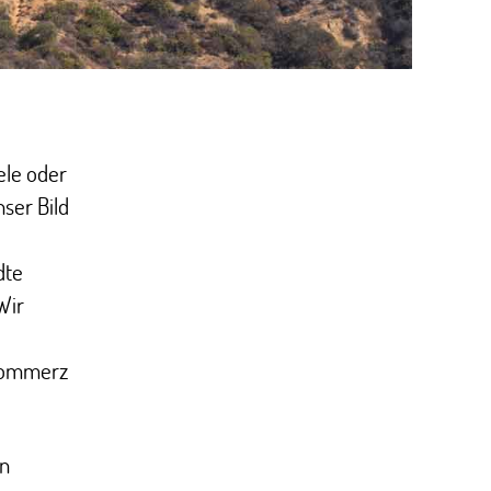
ele oder
nser Bild
dte
Wir
 Kommerz
in