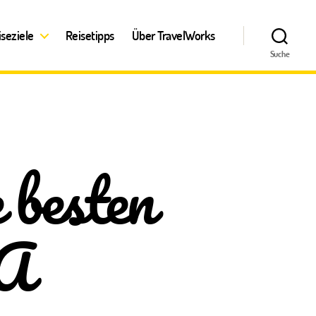
iseziele
Reisetipps
Über TravelWorks
Suche
e besten
SA