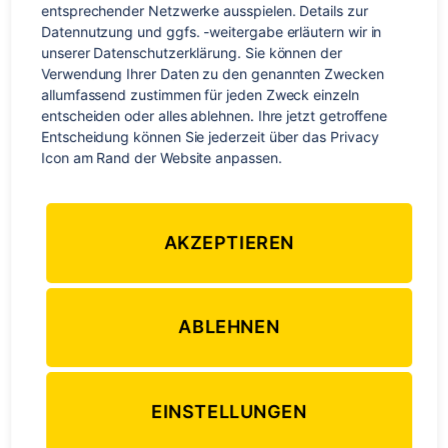
entsprechender Netzwerke ausspielen. Details zur 
Datennutzung und ggfs. -weitergabe erläutern wir in 
unserer Datenschutzerklärung. Sie können der 
Verwendung Ihrer Daten zu den genannten Zwecken 
allumfassend zustimmen für jeden Zweck einzeln 
entscheiden oder alles ablehnen. Ihre jetzt getroffene 
Entscheidung können Sie jederzeit über das Privacy 
Icon am Rand der Website anpassen.
AKZEPTIEREN
4. Beschreibe in 1-2 Sätzen dein
ABLEHNEN
schönstes Auslandserlebnis!
EINSTELLUNGEN
Harald:
Da ich zuvor noch nie in Costa Rica war, war für