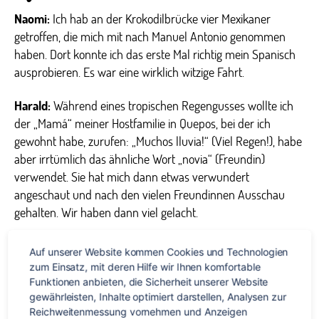
Naomi:
Ich hab an der Krokodilbrücke vier Mexikaner
getroffen, die mich mit nach Manuel Antonio genommen
haben. Dort konnte ich das erste Mal richtig mein Spanisch
ausprobieren. Es war eine wirklich witzige Fahrt.
Harald:
Während eines tropischen Regengusses wollte ich
der „Mamá“ meiner Hostfamilie in Quepos, bei der ich
gewohnt habe, zurufen: „Muchos lluvia!“ (Viel Regen!), habe
aber irrtümlich das ähnliche Wort „novia“ (Freundin)
verwendet. Sie hat mich dann etwas verwundert
angeschaut und nach den vielen Freundinnen Ausschau
gehalten. Wir haben dann viel gelacht.
Daniela:
Auf meiner privaten Weiterreise konnte ich einem
Auf unserer Website kommen Cookies und Technologien 
spanisch-sprechenden Touristen in der Landessprache eine
zum Einsatz, mit deren Hilfe wir Ihnen komfortable 
Frage beantworten.
Funktionen anbieten, die Sicherheit unserer Website 
gewährleisten, Inhalte optimiert darstellen, Analysen zur 
Reichweitenmessung vornehmen und Anzeigen 