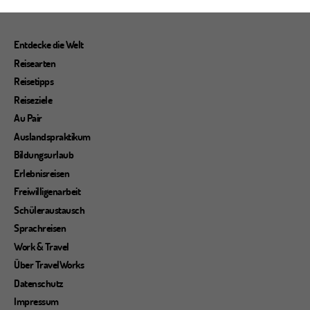
Entdecke die Welt
Reisearten
Reisetipps
Reiseziele
Au Pair
Auslandspraktikum
Bildungsurlaub
Erlebnisreisen
Freiwilligenarbeit
Schüleraustausch
Sprachreisen
Work & Travel
Über TravelWorks
Datenschutz
Impressum