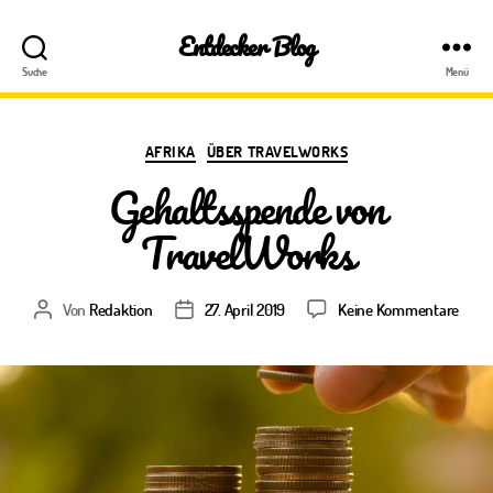
Entdecker Blog
Suche
Menü
Kategorien
AFRIKA
ÜBER TRAVELWORKS
Gehaltsspende von
TravelWorks
zu
Von
Redaktion
27. April 2019
Keine Kommentare
Beitragsautor
Veröffentlichungsdatum
Geha
von
Trav