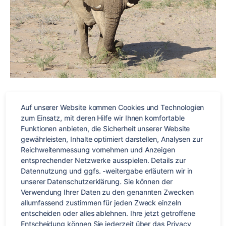
Gesellschaftliche Verantwortung
Auf unserer Website kommen Cookies und Technologien 
zum Einsatz, mit deren Hilfe wir Ihnen komfortable 
Funktionen anbieten, die Sicherheit unserer Website 
Die CSR-Spende ist nur ein Teil
gewährleisten, Inhalte optimiert darstellen, Analysen zur 
unseres
gesamtgesellschaftlichen Engagements
.
Wir wollen
Reichweitenmessung vornehmen und Anzeigen 
damit von Münster
aus einen kleinen Beitrag
dazu leisten,
entsprechender Netzwerke ausspielen. Details zur 
einen Unterschied in der Welt zu erwirken. Vergangene
Datennutzung und ggfs. -weitergabe erläutern wir in 
Gehaltsspenden gingen beispielsweise an die
unserer Datenschutzerklärung. Sie können der 
Verwendung Ihrer Daten zu den genannten Zwecken 
Organisation
Ärzte ohne Grenzen
.
allumfassend zustimmen für jeden Zweck einzeln 
entscheiden oder alles ablehnen. Ihre jetzt getroffene 
Daneben unterstützen wir regelmäßig Hilfsorganisationen,
Entscheidung können Sie jederzeit über das Privacy 