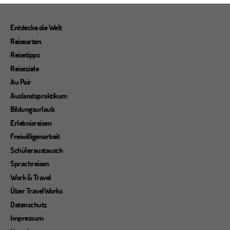
Entdecke die Welt
Reisearten
Reisetipps
Reiseziele
Au Pair
Auslandspraktikum
Bildungsurlaub
Erlebnisreisen
Freiwilligenarbeit
Schüleraustausch
Sprachreisen
Work & Travel
Über TravelWorks
Datenschutz
Impressum