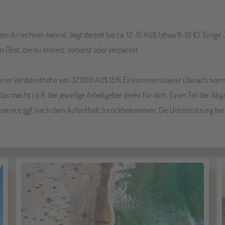
em du rechnen kannst, liegt derzeit bei ca. 12-15 AU$ (etwa 8-10 €). Einig
 Obst, die du erntest, sortierst oder verpackst.
u einer Verdiensthöhe von 37.000 AU$ 15% Einkommenssteuer (danach norma
as macht i.d.R. der jeweilige Arbeitgeber direkt für dich. Einen Teil der A
service ggf. nach dem Aufenthalt zurückbekommen. Die Unterstützung bei d