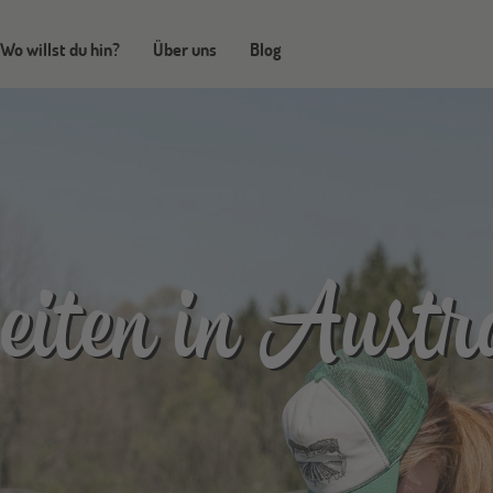
Wo willst du hin?
Über uns
Blog
iten in Austr