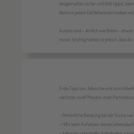
einigermaßen sicher und flott tippst, ka
Nimm in jedem Fall Referenzschreiben mit. 
Aussies sind – ähnlich wie Briten – etwas
musst. Wichtig hierbei ist jedoch, dass d
Erste Tipps zur Jobsuche und zum Arbeite
nächsten zwölf Monate unser Partnerbüro 
Persönliche Beratung bei der Suche na
Hilfe beim Aufsetzen deines Lebenslauf
Adressen potenzieller Arbeitgeber sowi