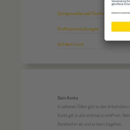
Gastgewerbe und Tourismus
Großveranstaltungen
Auf dem Land
Dein Konto
In seltenen Fällen gibt es den Arbeitslohn 
Konto gilt es also erstmal zu eröffnen. Ke
Bankkarten ab und es kann losgehen.