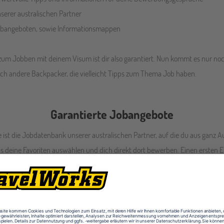
erer australischen Partner
Jobangeboten, sowie Informationsmappen
 zum Jobben mit deinem Visum ist dir also garantiert. Nun kommt es nur no
auch andere Backpacker, die vielleicht Tipps zum Thema Job haben.
Garantierte Jobangebote
 ist die Jobdatenbank unserer australischen Partner, auf die du aus ganz Au
s deine Favoriten auswählen und dich direkt dort bewerben. Einen ersten 