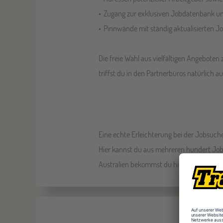
Zugang zur exklusiven Jobdatenbank uns
Pinnwände mit ständig aktualisierten 
Die freie Wahl aus vielfältigen Angeboten
triffst du in den Partnerbüros natürlich 
Eine echte Erleichterung bei der Jobsuche
Hier kannst du aus mehreren hundert Job
Australien bekommst du hier: