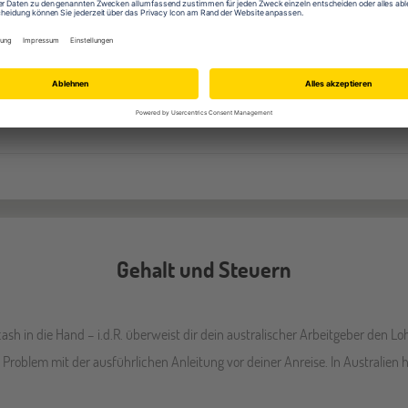
Deine Jobmöglichkeiten in Australien
Gehalt und Steuern
cash in die Hand – i.d.R. überweist dir dein australischer Arbeitgeber den Lo
in Problem mit der ausführlichen Anleitung vor deiner Anreise. In Australien