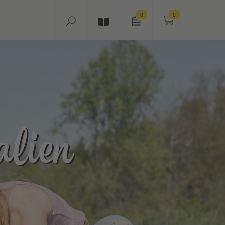
0
0
alien