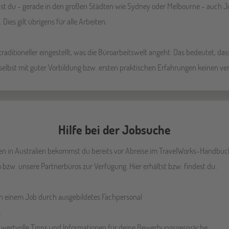
nnst du - gerade in den großen Städten wie Sydney oder Melbourne - auch 
Dies gilt übrigens für alle Arbeiten.
 traditioneller eingestellt, was die Büroarbeitswelt angeht: Das bedeutet, 
u selbst mit guter Vorbildung bzw. ersten praktischen Erfahrungen keinen v
Hilfe bei der Jobsuche
n in Australien bekommst du bereits vor Abreise im TravelWorks-Handbuch. 
bzw. unsere Partnerbüros zur Verfügung. Hier erhältst bzw. findest du:
ch einem Job durch ausgebildetes Fachpersonal
s
e wertvolle Tipps und Informationen für deine Bewerbungsgespräche