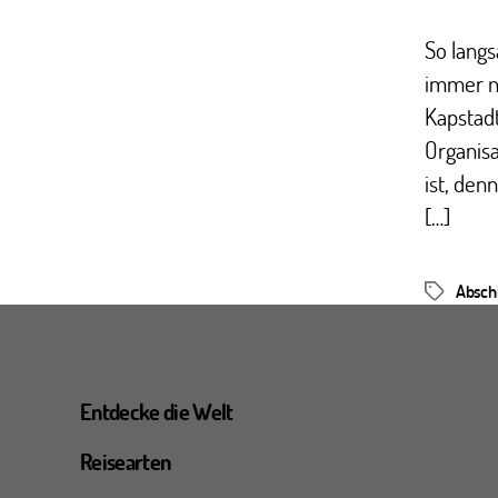
So lang
immer nä
Kapstadt
Organis
ist, den
[…]
Absch
Schlagwör
Entdecke die Welt
Reisearten