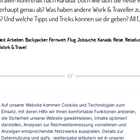
erhaupt genau ab? Was haben andere Work & Traveller z
? Und welche Tipps und Tricks können sie dir geben? All [
ied
,
Arbeiten
,
Backpacker
,
Fernweh
,
Flug
,
Jobsuche
,
Kanada
,
Reise
,
Reiselu
ter
Work & Travel
Kategorien
REISETIPPS
WELTWEIT
Auf unserer Website kommen Cookies und Technologien zum 
Einsatz, mit deren Hilfe wir Ihnen komfortable Funktionen anbieten, 
or der Weltreise:
die Sicherheit unserer Website gewährleisten, Inhalte optimiert 
darstellen, Analysen zur Reichweitenmessung vornehmen und 
Anzeigen entsprechender Netzwerke ausspielen. Details zur 
Datennutzung und ggfs. -weitergabe erläutern wir in unserer 