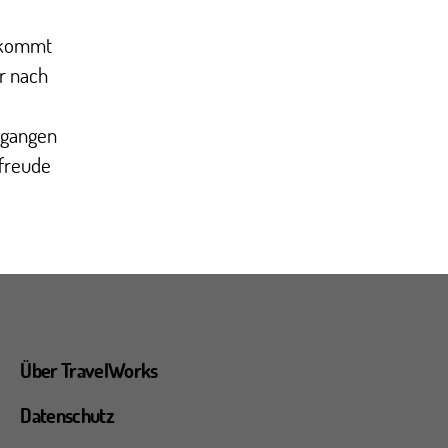
e kommt
r nach
egangen
rfreude
Über TravelWorks
Datenschutz