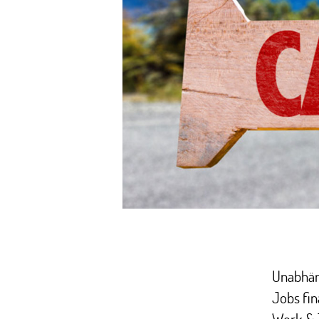
Unabhäng
Jobs fin
Work & T