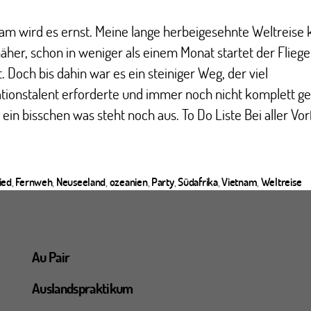
sam wird es ernst. Meine lange herbeigesehnte Weltreis
her, schon in weniger als einem Monat startet der Fliege
. Doch bis dahin war es ein steiniger Weg, der viel
ationstalent erforderte und immer noch nicht komplett g
n ein bisschen was steht noch aus. To Do Liste Bei aller Vo
ied
,
Fernweh
,
Neuseeland
,
ozeanien
,
Party
,
Südafrika
,
Vietnam
,
Weltreise
ter
Au Pair
Auslandspraktikum