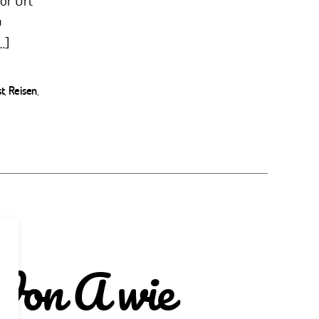
u
…]
st
,
Reisen
,
 Von A wie