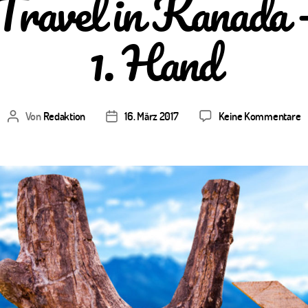
avel in Kanada –
1. Hand
z
Von
Redaktion
16. März 2017
Keine Kommentare
Beitragsautor
Veröffentlichungsdatum
W
&
T
in
K
–
I
a
1.
H