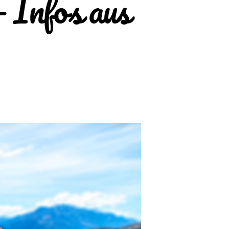
 Infos aus
u
ork
ravel
anada
nfos
us
and