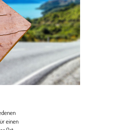
iedenen
ür einen
or Ort