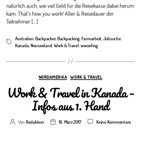
natürlich auch, wie viel Geld für die Reisekasse dabei herum
kam. That’s how you work! Alter & Reisedauer der
Teilnehmer […]
Australien
,
Backpacker
,
Backpacking
,
Farmarbeit
,
Jobsuche
,
Schlagwörter
Kanada
,
Neuseeland
,
Work & Travel
,
wwoofing
Kategorien
NORDAMERIKA
WORK & TRAVEL
Work & Travel in Kanada –
Infos aus 1. Hand
zu
Von
Redaktion
16. März 2017
Keine Kommentare
Beitragsautor
Veröffentlichungsdatum
Work
&