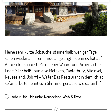
–
Reis
vorb
nun
geht
an
die
Arbe
Meine sehr kurze Jobsuche ist innerhalb weniger Tage
schon wieder an ihrem Ende angelangt – denn es hat auf
Anhieb funktioniert! Mein neuer Wohn- und Arbeitsort bis
Ende März heißt nun also Methven, Canterbury, Südinsel,
Neuseeland. Job #1 – Waiter Das Restaurant in dem ich ab
sofort arbeite nennt sich Ski Time, genauso wie daran […]
Arbeit
,
Job
,
Jobsuche
,
Neuseeland
,
Work & Travel
Schlagwörter