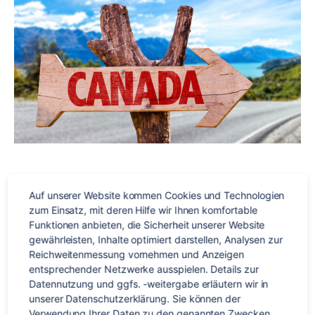
Trave
in
Kana
–
Infos
aus
1.
Hand
Unabhängig sein, durch das Land reisen und sich alles mit
Auf unserer Website kommen Cookies und Technologien 
verschiedenen Jobs finanzieren. Diese Aussichten ziehen
zum Einsatz, mit deren Hilfe wir Ihnen komfortable 
viele junge Menschen für einen Work & Travel-Aufenthalt
Funktionen anbieten, die Sicherheit unserer Website 
nach Kanada. Doch wie läuft die Reise vor Ort denn
gewährleisten, Inhalte optimiert darstellen, Analysen zur 
Reichweitenmessung vornehmen und Anzeigen 
überhaupt genau ab? Was haben andere Work & Traveller
entsprechender Netzwerke ausspielen. Details zur 
zu erzählen? Und welche Tipps und Tricks können sie dir
Datennutzung und ggfs. -weitergabe erläutern wir in 
geben? All […]
unserer Datenschutzerklärung. Sie können der 
Verwendung Ihrer Daten zu den genannten Zwecken 