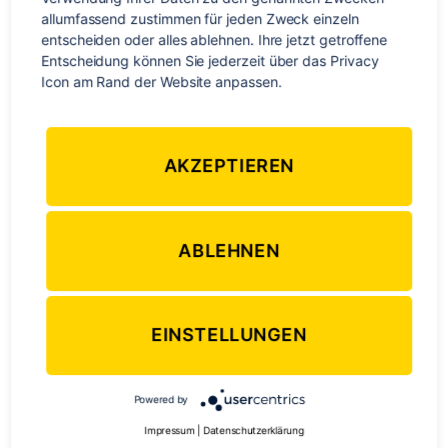
allumfassend zustimmen für jeden Zweck einzeln 
Abschied
,
Arbeiten
,
Backpacker
,
Fernweh
,
Flug
,
Jobsuche
,
Kanada
,
Schlagwörter
entscheiden oder alles ablehnen. Ihre jetzt getroffene 
Reise
,
Reiselust
,
Reisen
,
Tipps
,
Work & Travel
Entscheidung können Sie jederzeit über das Privacy 
Icon am Rand der Website anpassen.
Kategorien
OZEANIEN
AKZEPTIEREN
Work & Travel in
Neuseeland – Reisen vorbei,
ABLEHNEN
nun geht’s an die Arbeit!
zu
Von
Stephan Braun
23. Februar 2015
1 Kommentar
Beitragsautor
Veröffentlichungsdatum
EINSTELLUNGEN
Wor
&
Trav
Powered by
in
Impressum
|
Datenschutzerklärung
Neu