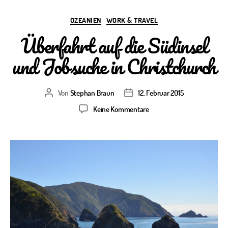
Kategorien
OZEANIEN
WORK & TRAVEL
Überfahrt auf die Südinsel
und Jobsuche in Christchurch
Von
Stephan Braun
12. Februar 2015
Beitragsautor
Veröffentlichungsdatum
zu
Keine Kommentare
Überfahrt
auf
die
Südinsel
und
Jobsuche
in
Christchurch