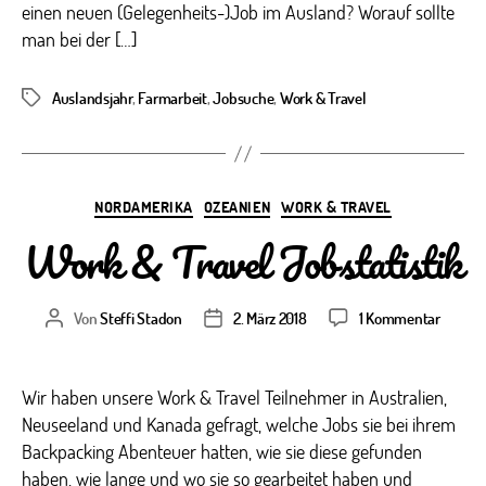
einen neuen (Gelegenheits-)Job im Ausland? Worauf sollte
man bei der […]
Auslandsjahr
,
Farmarbeit
,
Jobsuche
,
Work & Travel
Schlagwörter
Kategorien
NORDAMERIKA
OZEANIEN
WORK & TRAVEL
Work & Travel Jobstatistik
zu
Von
Steffi Stadon
2. März 2018
1 Kommentar
Beitragsautor
Veröffentlichungsdatum
Work
&
Travel
Wir haben unsere Work & Travel Teilnehmer in Australien,
Jobstat
Neuseeland und Kanada gefragt, welche Jobs sie bei ihrem
Backpacking Abenteuer hatten, wie sie diese gefunden
haben, wie lange und wo sie so gearbeitet haben und