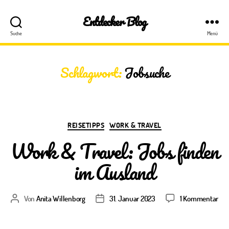
Entdecker Blog
Suche
Menü
Schlagwort:
Jobsuche
Kategorien
REISETIPPS
WORK & TRAVEL
Work & Travel: Jobs finden
im Ausland
zu
Von
Anita Willenborg
31. Januar 2023
1 Kommentar
Beitragsautor
Veröffentlichungsdatum
Wo
&