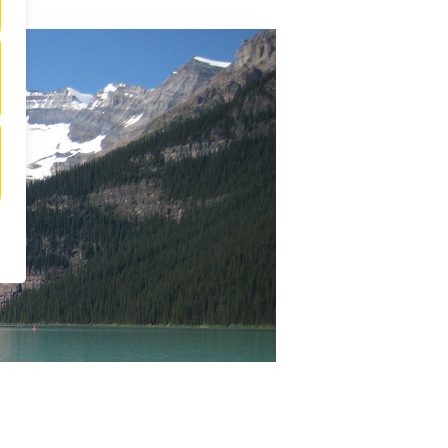
thday
ada
d