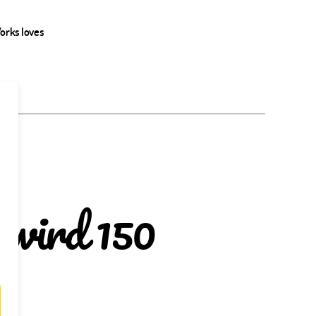
orks loves
wird 150
ppy