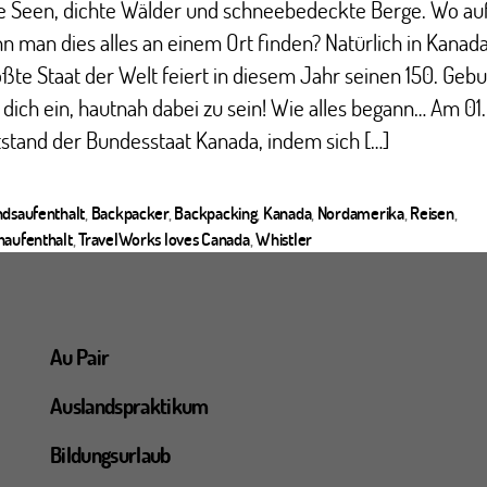
re Seen, dichte Wälder und schneebedeckte Berge. Wo au
n man dies alles an einem Ort finden? Natürlich in Kanada
ßte Staat der Welt feiert in diesem Jahr seinen 150. Gebu
 dich ein, hautnah dabei zu sein! Wie alles begann… Am 01.
stand der Bundesstaat Kanada, indem sich […]
ndsaufenthalt
,
Backpacker
,
Backpacking
,
Kanada
,
Nordamerika
,
Reisen
,
ter
haufenthalt
,
TravelWorks loves Canada
,
Whistler
Au Pair
Auslandspraktikum
Bildungsurlaub