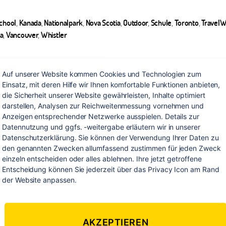
School
,
Kanada
,
Nationalpark
,
Nova Scotia
,
Outdoor
,
Schule
,
Toronto
,
TravelW
ter
a
,
Vancouver
,
Whistler
Auf unserer Website kommen Cookies und Technologien zum 
Einsatz, mit deren Hilfe wir Ihnen komfortable Funktionen anbieten, 
die Sicherheit unserer Website gewährleisten, Inhalte optimiert 
darstellen, Analysen zur Reichweitenmessung vornehmen und 
Anzeigen entsprechender Netzwerke ausspielen. Details zur 
Kategorien
NORDAMERIKA
Datennutzung und ggfs. -weitergabe erläutern wir in unserer 
Datenschutzerklärung. Sie können der Verwendung Ihrer Daten zu 
irthday – Kanada 
den genannten Zwecken allumfassend zustimmen für jeden Zweck 
einzeln entscheiden oder alles ablehnen. Ihre jetzt getroffene 
Entscheidung können Sie jederzeit über das Privacy Icon am Rand 
der Website anpassen.
zu
Von
Redaktion
16. Februar 2017
1 Kommentar
Beitragsautor
Veröffentlichungsdatum
Ha
AKZEPTIEREN