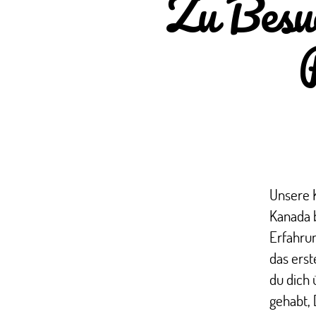
Zu Besuc
Unsere K
Kanada b
Erfahru
das erst
du dich 
gehabt, 