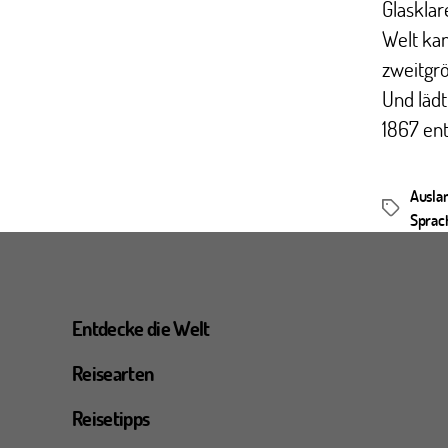
Glaskla
Welt kan
zweitgrö
Und lädt
1867 ent
Ausla
Schlagwör
Sprac
Entdecke die Welt
Reisearten
Reisetipps