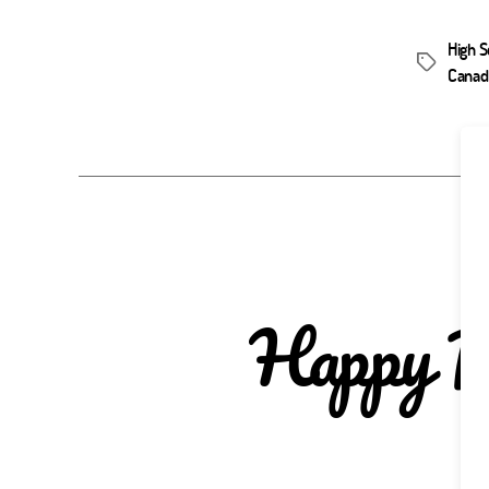
High 
Schlagwör
Canad
Happy B