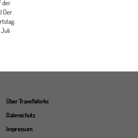
f der
! Der
rtstag.
 Juli
Über TravelWorks
Datenschutz
Impressum