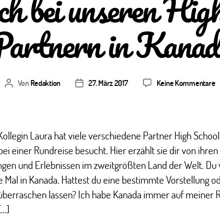
h bei unseren Hig
Partnern in Kanad
z
Von
Redaktion
27. März 2017
Keine Kommentare
Beitragsautor
Veröffentlichungsdatum
Z
B
b
u
ollegin Laura hat viele verschiedene Partner High School
H
ei einer Rundreise besucht. Hier erzählt sie dir von ihren
S
ngen und Erlebnissen im zweitgrößten Land der Welt. Du 
P
in
e Mal in Kanada. Hattest du eine bestimmte Vorstellung o
K
überraschen lassen? Ich habe Kanada immer auf meiner R
[…]