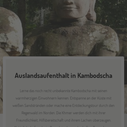
Auslandsaufenthalt in Kambodscha
Lerne das noch recht unbekannte Kambodscha mit seinen
warmherzigen Einwohnern kennen. Entspanne an der Küste mit
weißen Sandstränden oder mache eine Entdeckungstour durch den
Regenwald im Norden. Die Khmer werden dich mit ihrer
Freundlichkeit, Hilfsbereitschaft und ihrem Lachen überzeugen.