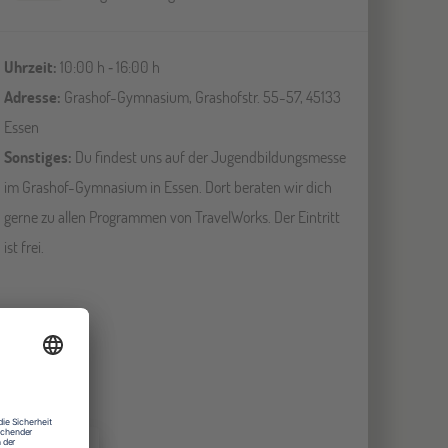
Uhrzeit:
10:00 h ‐ 16:00 h
Adresse:
Grashof-Gymnasium, Grashofstr. 55-57, 45133
Essen
Sonstiges:
Du findest uns auf der Jugendbildungsmesse
im Grashof-Gymnasium in Essen. Dort beraten wir dich
gerne zu allen Programmen von TravelWorks. Der Eintritt
ist frei.
DETAILS