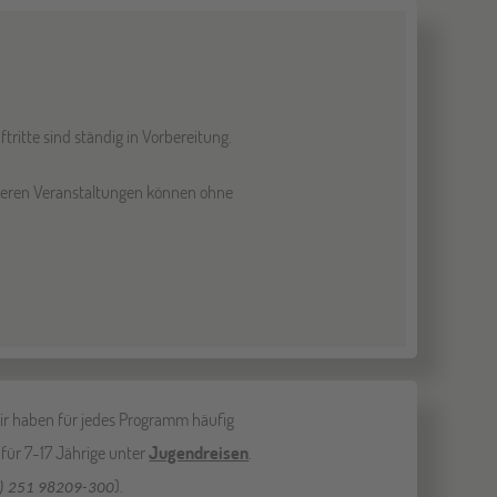
ritte sind ständig in Vorbereitung.
anderen Veranstaltungen können ohne
ir haben für jedes Programm häufig
ür 7-17 Jährige unter
Jugendreisen
.
).
0) 251 98209-300