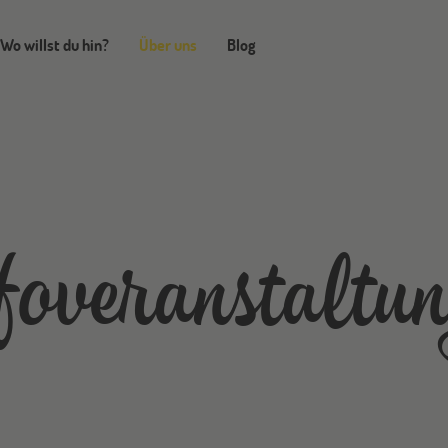
Wo willst du hin?
Über uns
Blog
overanstaltu