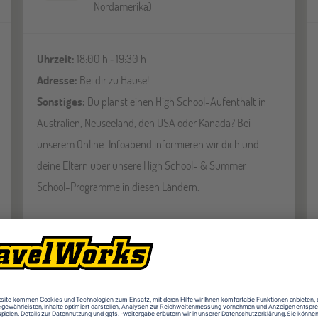
Nordamerika)
Uhrzeit:
18:00 h ‐ 19:30 h
Adresse:
Bei dir zu Hause!
Sonstiges:
Du planst einen High School-Aufenthalt in
Australien, Neuseeland, den USA oder Kanada? Bei
unserem Online-Infoabend informieren wir dich und
deine Eltern über unsere High School- & Summer
School-Programme in diesen Ländern.
ANMELDEN
DETAILS