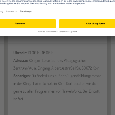
Köln
19
SEP
Jugendbildungsmesse JuBi
Uhrzeit:
10:00 h ‐ 16:00 h
Adresse:
Königin-Luise-Schule, Pädagogisches
Zentrum/Aula, Eingang: Albertusstraße 19a, 50672 Köln
Sonstiges:
Du findest uns auf der Jugendbildungsmesse
in der König-Luise-Schule in Köln. Dort beraten wir dich
gerne zu allen Programmen von TravelWorks. Der Eintritt
ist frei.