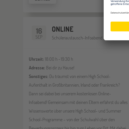
ONLINE
16
SEP
Schüleraustausch-Infoabend (Europa)
Uhrzeit:
18:00 h ‐ 19:30 h
Adresse:
Bei dir zu Hause!
Sonstiges:
Du träumst von einem High School-
Aufenthalt in Großbritannien, Irland oder Frankreich?
Dann sei dabei bei unserem kostenlosen Online-
Infoabend! Gemeinsam mit deinen Eltern erfährst du alles
Wissenswerte über unsere High School- und Summer
School-Programme – von der Schulwahl über den
Bewerbungsprozess bis hin zum Leben vor Ort. Mit dabei: