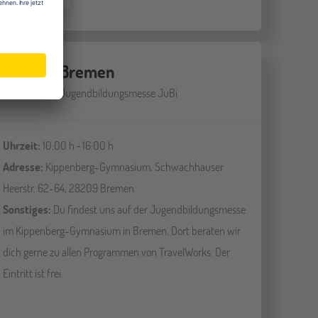
Bremen
19
SEP
Jugendbildungsmesse JuBi
Uhrzeit:
10:00 h ‐ 16:00 h
Adresse:
Kippenberg-Gymnasium, Schwachhauser
Heerstr. 62-64, 28209 Bremen
Sonstiges:
Du findest uns auf der Jugendbildungsmesse
im Kippenberg-Gymnasium in Bremen. Dort beraten wir
dich gerne zu allen Programmen von TravelWorks. Der
Eintritt ist frei.