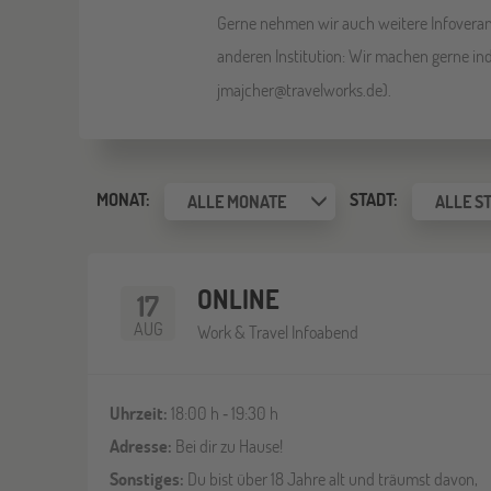
Gerne nehmen wir auch weitere Infoverans
anderen Institution: Wir machen gerne ind
jmajcher@travelworks.de).
MONAT:
STADT:
ALLE MONATE
ALLE S
ONLINE
17
AUG
Work & Travel Infoabend
Uhrzeit:
18:00 h ‐ 19:30 h
Adresse:
Bei dir zu Hause!
Sonstiges:
Du bist über 18 Jahre alt und träumst davon,