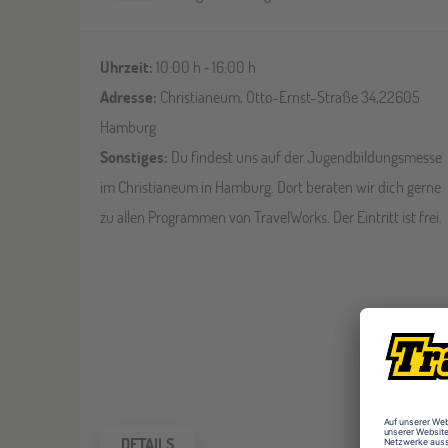
Uhrzeit:
10:00 h ‐ 16:00 h
Adresse:
Christianeum, Otto-Ernst-Straße 34,22605
Hamburg
Sonstiges:
Du findest uns auf der Jugendbildungsmesse
im Christianeum in Hamburg. Dort beraten wir dich gerne
zu allen Programmen von TravelWorks. Der Eintritt ist frei.
DETAILS