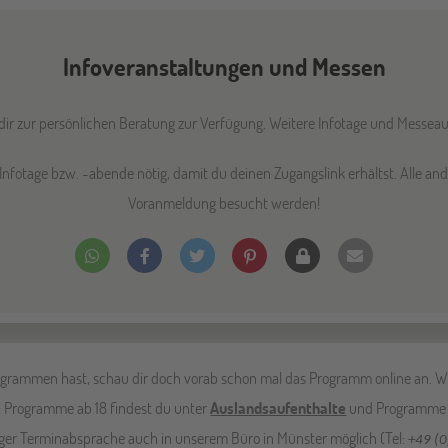
Infoveranstaltungen und Messen
ir zur persönlichen Beratung zur Verfügung. Weitere Infotage und Messeauft
Infotage bzw. -abende nötig, damit du deinen Zugangslink erhältst. Alle 
Voranmeldung besucht werden!
rogrammen hast, schau dir doch vorab schon mal das Programm online an. W
: Programme ab 18 findest du unter
Auslandsaufenthalte
und Programme f
iger Terminabsprache auch in unserem Büro in Münster möglich (Tel:
+49 (