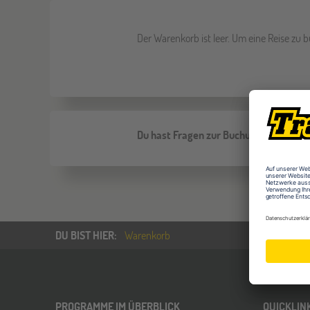
Der Warenkorb ist leer. Um eine Reise zu
Du hast Fragen zur Buchung deiner Re
DU BIST HIER
:
Warenkorb
PROGRAMME IM ÜBERBLICK
QUICKLIN