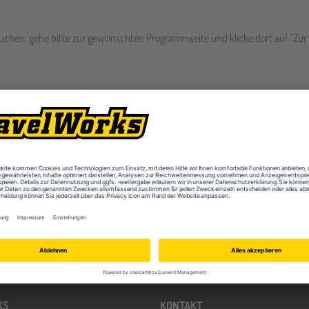
 buchen, gehe bitte zur gewünschten Programmseite und klicke dort auf "Zu
ise mit TravelWorks?
In unseren FAQs haben wir die wichtigsten
Infos ru
KS
KONTAKT