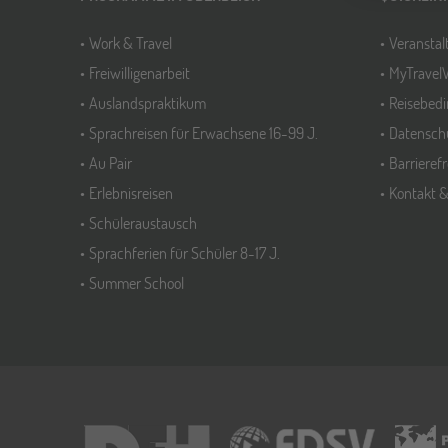
Work & Travel
Veransta
Freiwilligenarbeit
MyTravel
Auslandspraktikum
Reisebed
Sprachreisen für Erwachsene 16-99 J.
Datensch
Au Pair
Barrieref
Erlebnisreisen
Kontakt 
Schüleraustausch
Sprachferien für Schüler 8-17 J.
Summer School