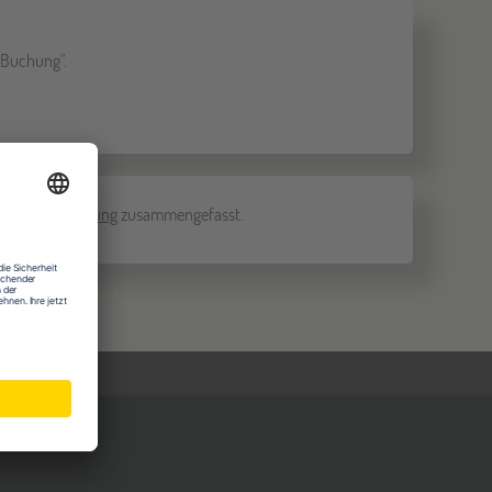
r Buchung".
nd um die Buchung
zusammengefasst.