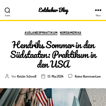
Entdecker Blog
Suche
Menü
Kategorien
AUSLANDSPRAKTIKUM
NORDAMERIKA
Hendriks Sommer in den
Südstaaten: Praktikum in
den USA
zu
Von
Kristin Schnell
13. Mai 2024
Keine Kommentare
Beitragsautor
Veröffentlichungsdatum
Hen
So
in
den
Süd