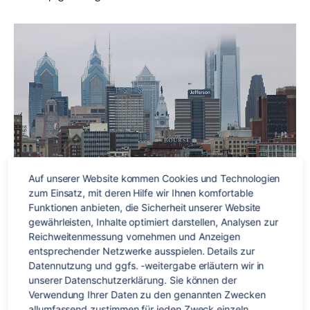
Auf unserer Website kommen Cookies und Technologien 
zum Einsatz, mit deren Hilfe wir Ihnen komfortable 
Funktionen anbieten, die Sicherheit unserer Website 
gewährleisten, Inhalte optimiert darstellen, Analysen zur 
Camden bietet eine bunte Mischung aus Kultur,
Reichweitenmessung vornehmen und Anzeigen 
Freizeitangeboten und einzigartiger Gastfreundschaft.
entsprechender Netzwerke ausspielen. Details zur 
Datennutzung und ggfs. -weitergabe erläutern wir in 
South Carolina Insights:
unserer Datenschutzerklärung. Sie können der 
Verwendung Ihrer Daten zu den genannten Zwecken 
allumfassend zustimmen für jeden Zweck einzeln 