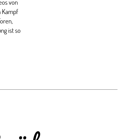
deos von
m Kampf
Toren,
g ist so