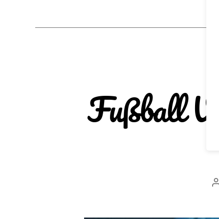
Fußball V
B