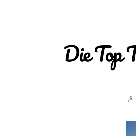
Die Top T
Be