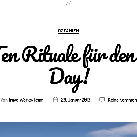
Kategorien
OZEANIEN
en Rituale für den
Day!
Von
TravelWorks-Team
29. Januar 2013
Keine Kommen
itragsautor
Veröffentlichungsdatum