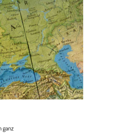
Witzige
Momente
des
Fußballs
h ganz