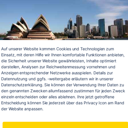
Auf unserer Website kommen Cookies und Technologien zum 
Einsatz, mit deren Hilfe wir Ihnen komfortable Funktionen anbieten, 
die Sicherheit unserer Website gewährleisten, Inhalte optimiert 
darstellen, Analysen zur Reichweitenmessung vornehmen und 
h haben die Aussies ganz bestimmte Rituale, mit denen si
Anzeigen entsprechender Netzwerke ausspielen. Details zur 
Datennutzung und ggfs. -weitergabe erläutern wir in unserer 
feiertag den Australia Day verleben, bestimmte Dinge, die 
Datenschutzerklärung. Sie können der Verwendung Ihrer Daten zu 
dazu gehören und mit denen sie sich den freien Tag so lus
den genannten Zwecken allumfassend zustimmen für jeden Zweck 
einzeln entscheiden oder alles ablehnen. Ihre jetzt getroffene 
m wie möglich gestalten. 1. Barbecue Wie könnte man d
Entscheidung können Sie jederzeit über das Privacy Icon am Rand 
a Day typischer begehen, als mit einem BBQ. Die Australie
der Website anpassen.