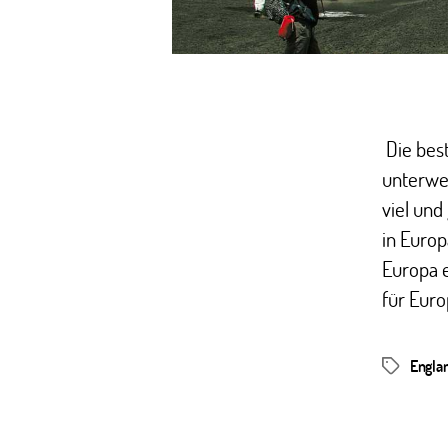
Die best
unterwe
viel und
in Europ
Europa e
für Euro
Engla
Schlagwör