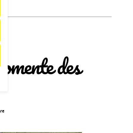
omente des
zu
re
Fußball
Videos
–