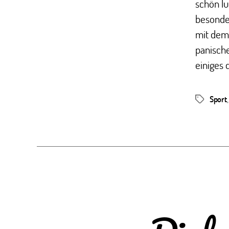
schön lu
besonde
mit dem 
panisch
einiges d
Sport
Schlagwör