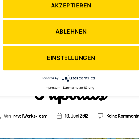
AKZEPTIEREN
ABLEHNEN
Kategorien
WELTWEIT
ideos – Witzige M
EINSTELLUNGEN
Fußballs
Powered by
Impressum
|
Datenschutzerklärung
Von
TravelWorks-Team
10. Juni 2012
Keine Kommenta
eitragsautor
Veröffentlichungsdatum