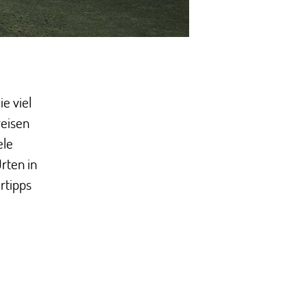
e viel
reisen
ele
rten in
ertipps