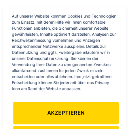
Kochkurs
,
Spanien
,
Sprachreise
Schlagwörter
Auf unserer Website kommen Cookies und Technologien 
zum Einsatz, mit deren Hilfe wir Ihnen komfortable 
Funktionen anbieten, die Sicherheit unserer Website 
gewährleisten, Inhalte optimiert darstellen, Analysen zur 
Kategorien
WELTWEIT
Reichweitenmessung vornehmen und Anzeigen 
entsprechender Netzwerke ausspielen. Details zur 
Sprachreisen für Foodies
Datennutzung und ggfs. -weitergabe erläutern wir in 
unserer Datenschutzerklärung. Sie können der 
Verwendung Ihrer Daten zu den genannten Zwecken 
Von
Redaktion
29. September 2021
Beitragsautor
Veröffentlichungsdatum
allumfassend zustimmen für jeden Zweck einzeln 
entscheiden oder alles ablehnen. Ihre jetzt getroffene 
zu
Keine Kommentare
Entscheidung können Sie jederzeit über das Privacy 
Sprachreisen
Icon am Rand der Website anpassen.
für
Foodies
AKZEPTIEREN