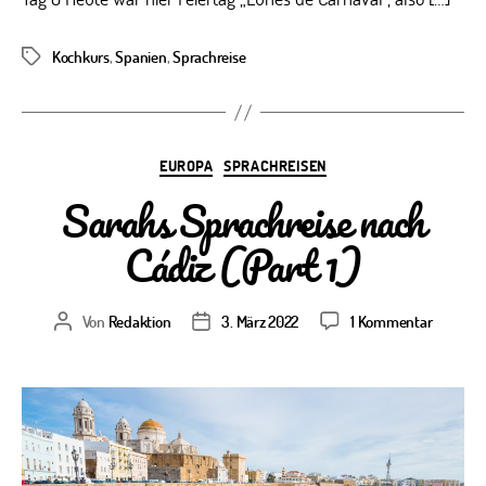
Kochkurs
,
Spanien
,
Sprachreise
Schlagwörter
Kategorien
EUROPA
SPRACHREISEN
Sarahs Sprachreise nach
Cádiz (Part 1)
zu
Von
Redaktion
3. März 2022
1 Kommentar
Beitragsautor
Veröffentlichungsdatum
Sarahs
Sprachre
nach
Cádiz
(Part
1)