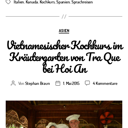
Italien
,
Kanada
,
Kochkurs
,
Spanien
,
Sprachreisen
Schlagwörter
Kategorien
ASIEN
Vietnamesischer Kochkurs im
Kräutergarten von Tra Que
bei Hoi An
zu
Von
Stephan Braun
1. Mai 2015
4 Kommentare
Beitragsautor
Veröffentlichungsdatum
Vietna
Kochk
im
Kräute
von
Tra
Que