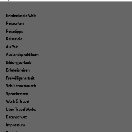
Entdecke die Welt
Reisearten
Reisetipps
Reiseziele
Au Pair
Auslandspraktikum
Bildungsurlaub
Erlebnisreisen
Freiwilligenarbeit
Schüleraustausch
Sprachreisen
Work & Travel
Über TravelWorks
Datenschutz
Impressum