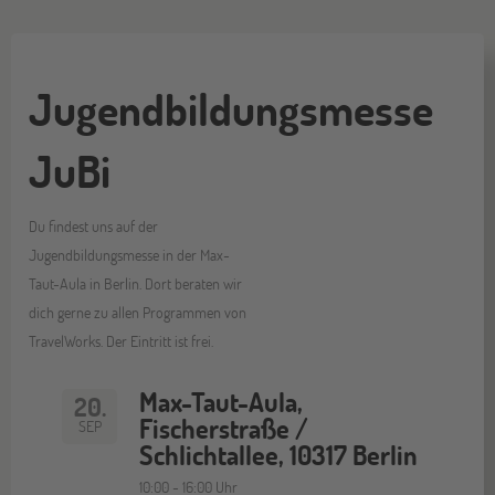
Jugendbildungsmesse
JuBi
Du findest uns auf der
Jugendbildungsmesse in der Max-
Taut-Aula in Berlin. Dort beraten wir
dich gerne zu allen Programmen von
TravelWorks. Der Eintritt ist frei.
Max-Taut-Aula,
20.
Fischerstraße /
SEP
Schlichtallee, 10317 Berlin
10:00 - 16:00 Uhr