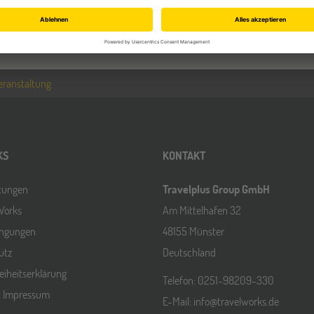
eranstaltung
KS
KONTAKT
ltungen
Travelplus Group GmbH
Works
Am Mittelhafen 32
ingungen
48155 Münster
utz
Deutschland
reiheitserklärung
Telefon: 0251-98209-330
& Impressum
E-Mail: info@travelworks.de