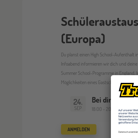
Schüleraustau
(Europa)
Du planst einen High School-Aufenthalt i
Infoabend informieren wir dich und deine
Summer School-Programme in England, Ir
Möglichkeiten eines Gastschulaufenthaltes
Bei dir zu Haus
24.
SEP
18:00 - 20:00 Uhr
ANMELDEN