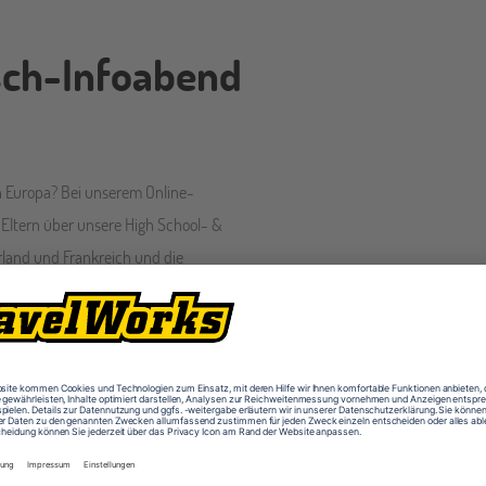
sch-Infoabend
n Europa? Bei unserem Online-
 Eltern über unsere High School- &
land und Frankreich und die
 in England und Irland.
e!