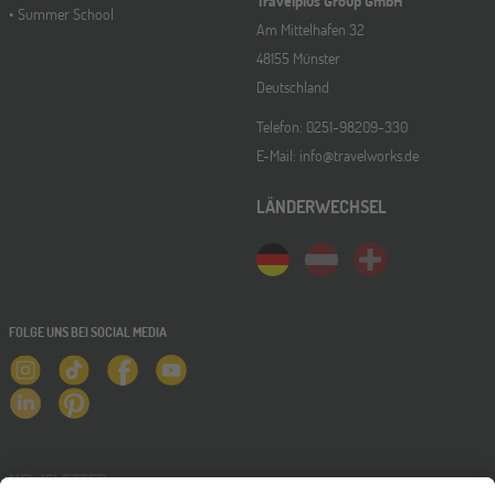
Travelplus Group GmbH
Summer School
Am Mittelhafen 32
48155 Münster
Deutschland
Telefon: 0251-98209-330
E-Mail: info@travelworks.de
LÄNDERWECHSEL
FOLGE UNS BEI SOCIAL MEDIA
NEWSLETTER