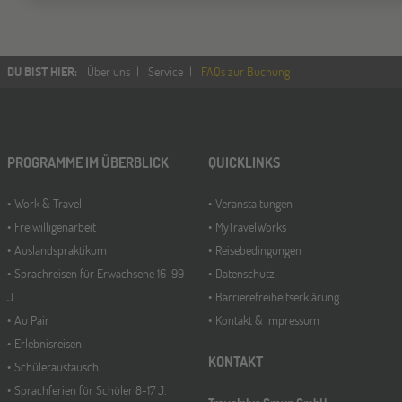
DU BIST HIER
:
Über uns
Service
FAQs zur Buchung
PROGRAMME IM ÜBERBLICK
QUICKLINKS
Work & Travel
Veranstaltungen
Freiwilligenarbeit
MyTravelWorks
Auslandspraktikum
Reisebedingungen
Sprachreisen für Erwachsene 16-99
Datenschutz
J.
Barrierefreiheitserklärung
Au Pair
Kontakt & Impressum
Erlebnisreisen
KONTAKT
Schüleraustausch
Sprachferien für Schüler 8-17 J.