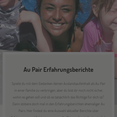
Au Pair Erfahrungsberichte
Spielst du mit dem Gedanken deinen Auslandsaufenthalt als Au Pair
in einer Familie zu verbringen, aber du bist dir noch nicht sicher,
wohin es gehen soll und ob es tatsächlich das Richtige für dich ist?
Dann stöbere doch mal in den Erfahrungsberichten ehemaliger Au
Pairs. Hier findest du eine Auswahl aktueller Berichte über