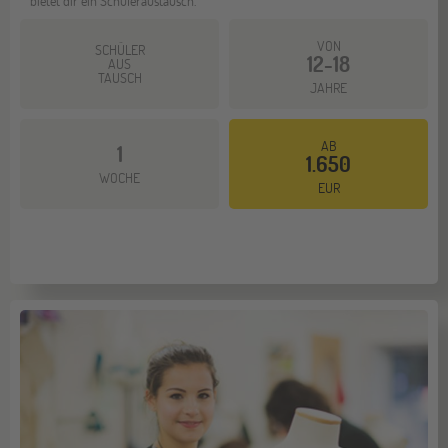
bietet dir ein Schüleraustausch.
VON
SCHÜLER
12-18
AUS
TAUSCH
JAHRE
AB
1
1.650
Mehr dazu
WOCHE
EUR