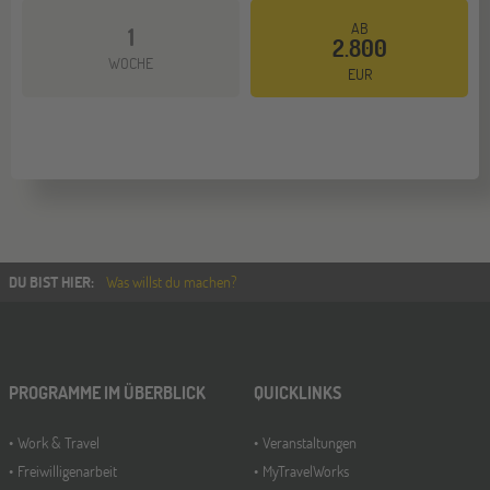
AB
1
2.800
Mehr dazu
WOCHE
EUR
DU BIST HIER
:
Was willst du machen?
PROGRAMME IM ÜBERBLICK
QUICKLINKS
Work & Travel
Veranstaltungen
Freiwilligenarbeit
MyTravelWorks