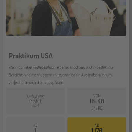
Praktikum USA
Wenn du lieber fachspezifisch arbeiten möchtest und in bestimmte
Bereiche hineinschnuppern willst, dann ist ein Auslandspraktikum
vielleicht für dich die richtige Wahl.
VON
AUSLANDS
16-40
PRAKTI
KUM
JAHRE
AB
AB
1
1.170
Mehr dazu