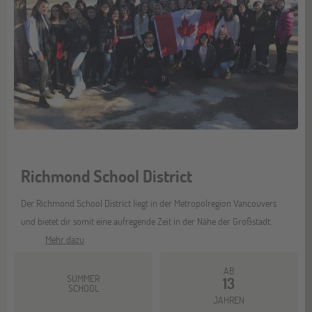
Richmond School District
Der Richmond School District liegt in der Metropolregion Vancouvers
und bietet dir somit eine aufregende Zeit in der Nähe der Großstadt.
Mehr dazu
AB
SUMMER
13
SCHOOL
JAHREN