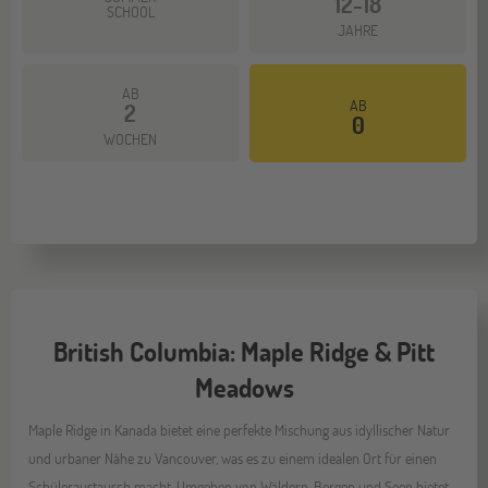
12-18
SCHOOL
JAHRE
AB
AB
2
0
WOCHEN
British Columbia: Maple Ridge & Pitt
Meadows
Maple Ridge in Kanada bietet eine perfekte Mischung aus idyllischer Natur
und urbaner Nähe zu Vancouver, was es zu einem idealen Ort für einen
Schüleraustausch macht. Umgeben von Wäldern, Bergen und Seen bietet