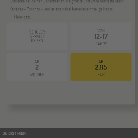
Entdecke bei deinen Sprachferien die größte und wohl bunteste Stadt
Kanadas - Toronto - und erlebe dabei Kanadas einmalige Natur.
Mehr dazu
VON
SCHÜLER
12-17
SPRACH
REISEN
JAHRE
AB
AB
2
2.115
WOCHEN
EUR
DU BIST HIER
: