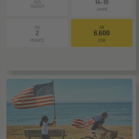
14-18
AUS
NOV
Jugendbildungsmesse JuBi
TAUSCH
JAHRE
AB
AB
Münster
21
2
6.600
NOV
Jugendbildungsmesse JuBi
MONATE
EUR