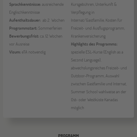
Sprachkenntnisse:
ausreichende
Kursgebühren, Unterkunft &
Englischkenntnisse
Verpflegung in
Aufenthaltsdauer:
ab 2 Wochen
Internat/Gastfamilie, Kosten für
Programmstart:
Sommerferien
Freizeit- und Ausflugsprogramm,
Bewerbungsfrist:
ca. 12 Wochen
Krankenversicherung
vor Ausreise
Highlights des Programms:
Visum:
eTA notwendig
spezielle ESL-Kurse (English as a
Second Language),
abwechslungsreiches Freizeit- und
Outdoor-Programm, Auswahl
zwischen Gastfamilie und Internat,
Summer School wahlweise an der
Ost- oder Westküste Kanadas
möglich
PROGRAMM