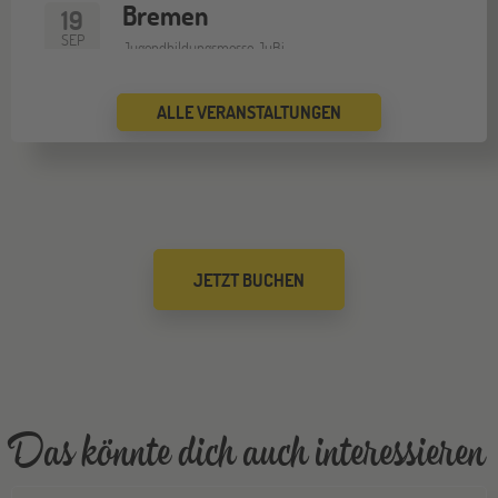
Bremen
19
SEP
Jugendbildungsmesse JuBi
ALLE VERANSTALTUNGEN
Düsseldorf
26
SEP
Jugendbildungsmesse JuBi
Mannheim
26
JETZT BUCHEN
SEP
Jugendbildungsmesse JuBi
Gräfelfing
10
OKT
Jugendbildungsmesse JuBi
Das könnte dich auch interessieren