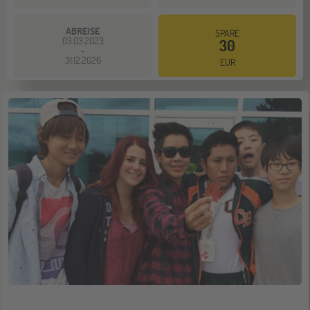
ABREISE
SPARE
03.03.2023
30
-
31.12.2026
EUR