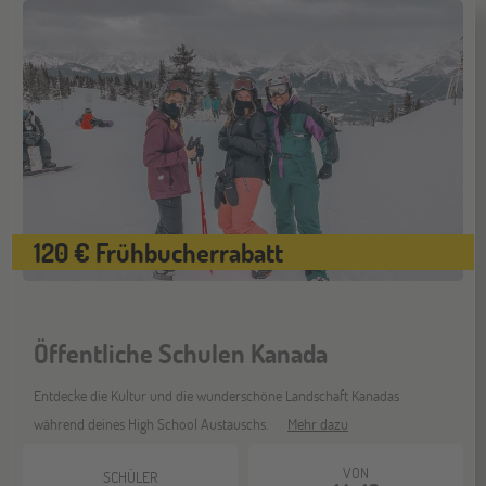
Stuttgart
17
OKT
Jugendbildungsmesse JuBi
Bochum
07
NOV
Jugendbildungsmesse JuBi
Berlin
07
120 € Frühbucherrabatt
NOV
Jugendbildungsmesse JuBi
Öffentliche Schulen Kanada
Hannover
14
NOV
Jugendbildungsmesse JuBi
Entdecke die Kultur und die wunderschöne Landschaft Kanadas
während deines High School Austauschs.
Mehr dazu
Hamburg
VON
14
SCHÜLER