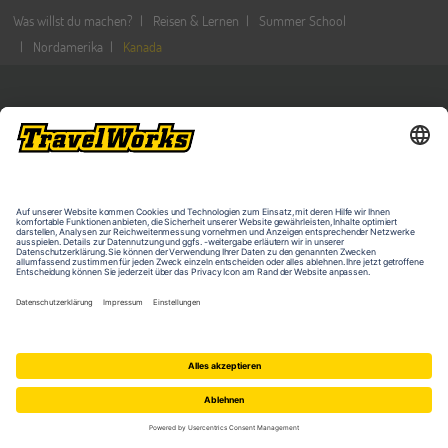
Was willst du machen?
Reisen & Lernen
Summer School
Nordamerika
Kanada
PROGRAMME IM ÜBERBLICK
QUICKLINKS
Work & Travel
Veranstaltungen
Freiwilligenarbeit
MyTravelWorks
Auslandspraktikum
Reisebedingungen
Sprachreisen für Erwachsene 16-99
Datenschutz
J.
Barrierefreiheitserklärung
Au Pair
Kontakt & Impressum
Erlebnisreisen
KONTAKT
Schüleraustausch
Sprachferien für Schüler 8-17 J.
Travelplus Group GmbH
Summer School
Am Mittelhafen 32