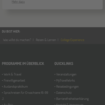
Mehr dazu
DU BIST HIER
:
Was willst du machen?
Reisen & Lernen
College Experience
PROGRAMME IM ÜBERBLICK
QUICKLINKS
Work & Travel
Veranstaltungen
Freiwilligenarbeit
MyTravelWorks
Auslandspraktikum
Reisebedingungen
Sprachreisen für Erwachsene 16-99
Datenschutz
J.
Barrierefreiheitserklärung
Au Pair
Kontakt & Impressum