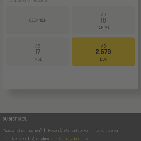
australischen Ostküste.
AB
18
OZEANIEN
JAHREN
AB
AB
17
2.670
Mehr dazu
TAGE
EUR
DU BIST HIER
:
Was willst du machen?
Reisen & Welt Entdecken
Erlebnisreisen
Ozeanien
Australien
Erfahrungsberichte