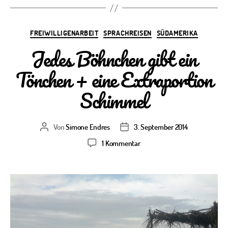
Kategorien
FREIWILLIGENARBEIT
SPRACHREISEN
SÜDAMERIKA
Jedes Böhnchen gibt ein
Tönchen + eine Extraportion
Schimmel
Von
Simone Endres
3. September 2014
Beitragsautor
Veröffentlichungsdatum
zu
1 Kommentar
Jedes
Böhnchen
gibt
ein
Tönchen
+
eine