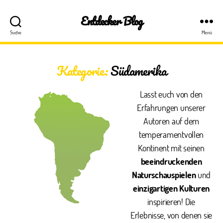
Entdecker Blog
Suche
Menü
Kategorie:
Südamerika
Lasst euch von den
Erfahrungen unserer
Autoren auf dem
temperamentvollen
Kontinent mit seinen
beeindruckenden
Naturschauspielen
und
einzigartigen Kulturen
inspirieren! Die
Erlebnisse, von denen sie