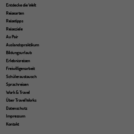
Beiträge
Entdecke die Welt
Reisearten
Reisetipps
Reiseziele
Au Pair
Auslandspraktikum
Bildungsurlaub
Erlebnisreisen
Freiwilligenarbeit
Schüleraustausch
Sprachreisen
Work & Travel
Über TravelWorks
Datenschutz
Impressum
Kontakt