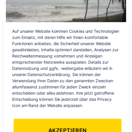
Extraportion
Schimmel
Auf unserer Website kommen Cookies und Technologien 
zum Einsatz, mit deren Hilfe wir Ihnen komfortable 
Funktionen anbieten, die Sicherheit unserer Website 
gewährleisten, Inhalte optimiert darstellen, Analysen zur 
Reichweitenmessung vornehmen und Anzeigen 
entsprechender Netzwerke ausspielen. Details zur 
Datennutzung und ggfs. -weitergabe erläutern wir in 
unserer Datenschutzerklärung. Sie können der 
Das letzte angedachte Reiseland und die Nr. 9 meiner
Verwendung Ihrer Daten zu den genannten Zwecken 
großen grooooßen Weltreise ist das grüne, tropische,
allumfassend zustimmen für jeden Zweck einzeln 
vulkanbestückte, exotische, biodiverse und ich möchte
entscheiden oder alles ablehnen. Ihre jetzt getroffene 
betonen: feuchte Costa Rica. Mein Aufenthalt in Costa Rica
Entscheidung können Sie jederzeit über das Privacy 
Icon am Rand der Website anpassen.
gliedert sich in eine Woche Spanischlernen in San José und
ansonsten 2 Schildkrötenprojekte á 2 Wochen und einer
Woche abschließendes Backpacken. Während meines
Sprachkurses […]
AKZEPTIEREN