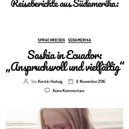
Reiseberichte aus Südamerika:
Kategorien
SPRACHREISEN
SÜDAMERIKA
Saskia in Ecuador:
„Anspruchsvoll und vielfältig“
Von
Kerstin Hedwig
8. November 2016
Beitragsautor
Veröffentlichungsdatum
zu
Keine Kommentare
Saskia
in
Ecuador:
„Anspruchsvoll
und
vielfältig“