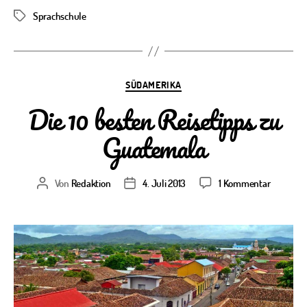
Sprachschule
Schlagwörter
Kategorien
SÜDAMERIKA
Die 10 besten Reisetipps zu
Guatemala
zu
Von
Redaktion
4. Juli 2013
1 Kommentar
Beitragsautor
Veröffentlichungsdatum
Die
10
besten
Reisetipp
zu
Guatema