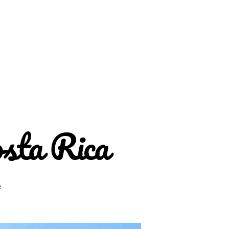
osta Rica
zu
e
Unser
Herz
schlägt