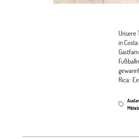
Unsere T
in Costa
Gastfami
Fußballm
gewann! 
Rica: Ei
Ausla
Schlagwör
Mitte