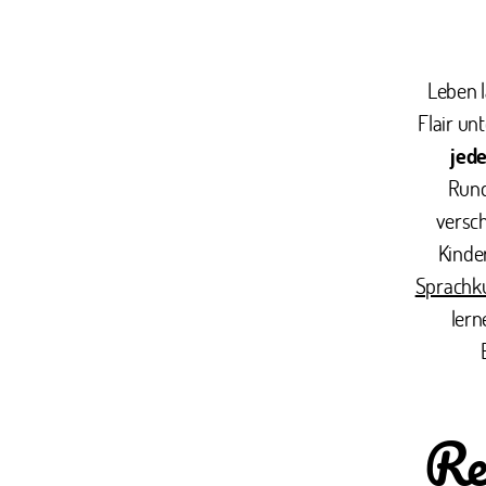
Leben l
Flair un
jed
Rund
versch
Kinde
Sprachk
lern
Re