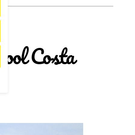
hool Costa
zu
Erfahrungsbericht:
High
School
Costa