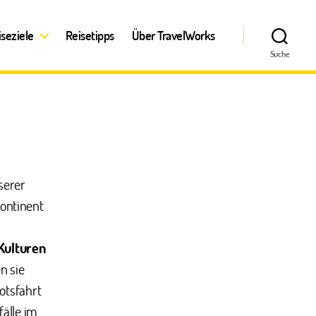
iseziele
Reisetipps
Über TravelWorks
Suche
serer
ontinent
 Kulturen
n sie
otsfahrt
älle im