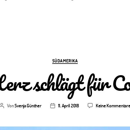
Kategorien
SÜDAMERIKA
rz schlägt für C
Von
Svenja Günther
11. April 2018
Keine Kommentar
Beitragsautor
Veröffentlichungsdatum