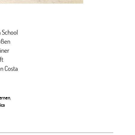
h School
roßen
iner
ft
in Costa
ernen
,
ica