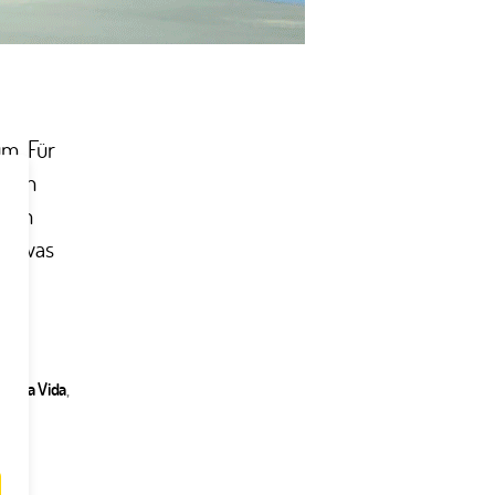
um. Für
al in
inen
st, was
,
Pura Vida
,