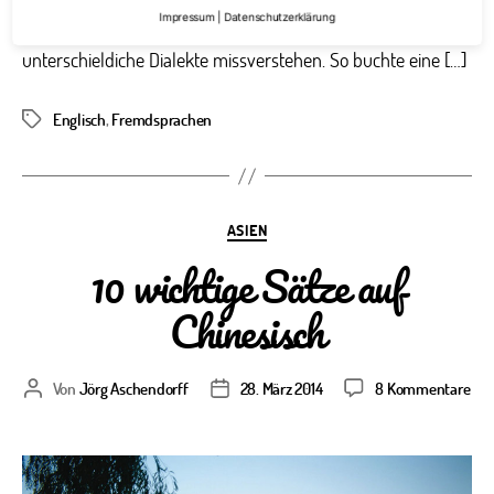
und kulturellen Missverständnissen. In Deutschland kann
Impressum
|
Datenschutzerklärung
man sich gegenseitig mitunter bereits durch
unterschieldiche Dialekte missverstehen. So buchte eine […]
Englisch
,
Fremdsprachen
Schlagwörter
Kategorien
ASIEN
10 wichtige Sätze auf
Chinesisch
zu
Von
Jörg Aschendorff
28. März 2014
8 Kommentare
Beitragsautor
Veröffentlichungsdatum
10
wic
Sät
auf