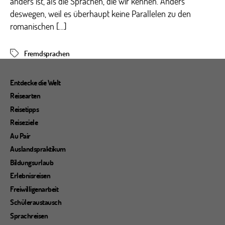
anders ist, als die Sprachen, die wir kennen. Anders
deswegen, weil es überhaupt keine Parallelen zu den
romanischen […]
Fremdsprachen
Schlagwörter
Entdecke die Welt
Reisearten
Reisetipps
Reiseziele
Au Pair
Auslandspraktikum
Bildungsurlaub
Erlebnisreisen
Freiwilligenarbeit
Schüleraustausch
Sprachreisen