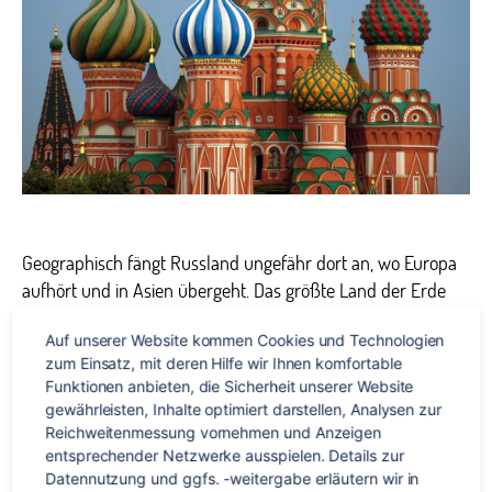
Geographisch fängt Russland ungefähr dort an, wo Europa
aufhört und in Asien übergeht. Das größte Land der Erde
hat ein Staatsgebiet von mehr als 17 Mio. km². Zwar ist
Auf unserer Website kommen Cookies und Technologien 
Russisch nicht die am häufigsten gesprochene Weltsprache,
zum Einsatz, mit deren Hilfe wir Ihnen komfortable 
dafür ist sie die Weltsprache mit der größten
Funktionen anbieten, die Sicherheit unserer Website 
geographischen Ausbreitung. Weltweit gibt es insgesamt 164
gewährleisten, Inhalte optimiert darstellen, Analysen zur 
Mio. Muttersprachler, die vor […]
Reichweitenmessung vornehmen und Anzeigen 
entsprechender Netzwerke ausspielen. Details zur 
Datennutzung und ggfs. -weitergabe erläutern wir in 
Fremdsprachen
,
Sprachreise
Schlagwörter