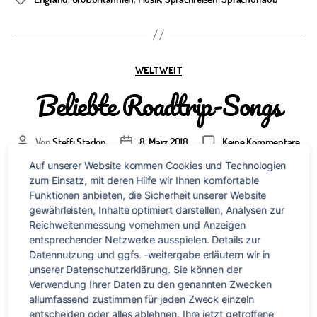
Kategorien
WELTWEIT
Beliebte Roadtrip-Songs
zu
Von
Steffi Stadon
8. März 2018
Keine Kommentare
Beitragsautor
Veröffentlichungsdatum
Beli
Auf unserer Website kommen Cookies und Technologien 
Road
zum Einsatz, mit deren Hilfe wir Ihnen komfortable 
Son
Wir haben unsere Teilnehmer gefragt, welcher Song ihr
Funktionen anbieten, die Sicherheit unserer Website 
Work & Travel Abenteuer geprägt hat und was sie mit
gewährleisten, Inhalte optimiert darstellen, Analysen zur 
Reichweitenmessung vornehmen und Anzeigen 
diesem Song verbinden bzw. warum/wobei sie ihn ständig
entsprechender Netzwerke ausspielen. Details zur 
im Ohr hatten. Hier ist eine Auswahl ihrer Antworten. This is
Datennutzung und ggfs. -weitergabe erläutern wir in 
how you like to travel … Weitere Songs für eure Roadtrip
unserer Datenschutzerklärung. Sie können der 
Playlist: [accordion] [accordion-group title=“Men at Work –
Verwendung Ihrer Daten zu den genannten Zwecken 
[…]
allumfassend zustimmen für jeden Zweck einzeln 
entscheiden oder alles ablehnen. Ihre jetzt getroffene 