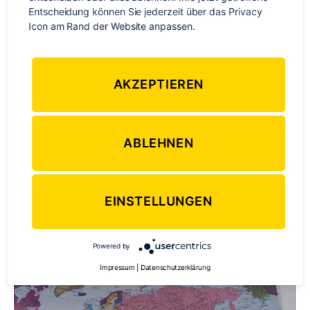
Entscheidung können Sie jederzeit über das Privacy 
Australien
,
Backpacker
,
Backpacking
,
Kanada
,
Musik
,
Neuseeland
,
Icon am Rand der Website anpassen.
Schlagwörter
Reisen
,
Roadtrip
AKZEPTIEREN
Kategorien
WELTWEIT
Unsere ultimativen Reise-
ABLEHNEN
Songs
EINSTELLUNGEN
Von
TravelWorks-Team
2. Oktober 2014
Beitragsautor
Veröffentlichungsdatum
zu
1 Kommentar
Unsere
Powered by
ultimativen
Impressum
|
Datenschutzerklärung
Reise-
Songs