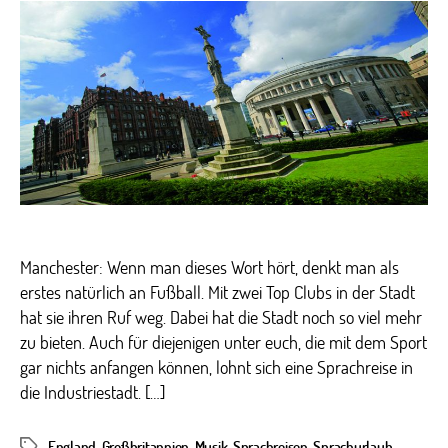
–
Der
ver
Cha
Manchester: Wenn man dieses Wort hört, denkt man als
erstes natürlich an Fußball. Mit zwei Top Clubs in der Stadt
hat sie ihren Ruf weg. Dabei hat die Stadt noch so viel mehr
zu bieten. Auch für diejenigen unter euch, die mit dem Sport
gar nichts anfangen können, lohnt sich eine Sprachreise in
die Industriestadt. […]
England
,
Großbritannien
,
Musik
,
Sprachreisen
,
Sprachurlaub
Schlagwörter