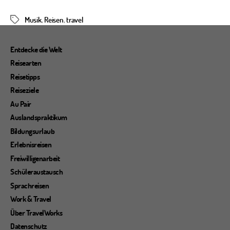
Musik
,
Reisen
,
travel
Schlagwörter
Entdecke die Welt
Reisearten
Reisetipps
Reiseziele
Au Pair
Auslandspraktikum
Bildungsurlaub
Erlebnisreisen
Freiwilligenarbeit
Schüleraustausch
Sprachreisen
Work & Travel
Über TravelWorks
Datenschutz