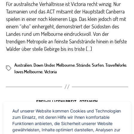
The
Für australische Verhältnisse ist Victoria recht winzig. Nur
Plac
Tasmanien und das ACT mitsamt der Hauptstadt Canberra
To
spielen in einer noch kleineren Liga. Das klein jedoch oft mit
Be
einem “oho” einhergeht, demonstriert der Südosten des
in
Landes rund um Melbourne eindrucksvoll. Von der
Aust
trendigen Metropole an feinste Sandstrände hinein in tiefste
Wälder über steile Gebirge bis ins triste […]
Australien
,
Down Under
,
Melbourne
,
Strände
,
Surfen
,
TravelWorks
Schlagwörter
loves Melbourne
,
Victoria
Kategorien
FREIWILLIGENARBEIT
OZEANIEN
Sightseeing in Sydney:
Auf unserer Website kommen Cookies und Technologien 
zum Einsatz, mit deren Hilfe wir Ihnen komfortable 
Spazieren auf Straßen und
Funktionen anbieten, die Sicherheit unserer Website 
gewährleisten, Inhalte optimiert darstellen, Analysen zur 