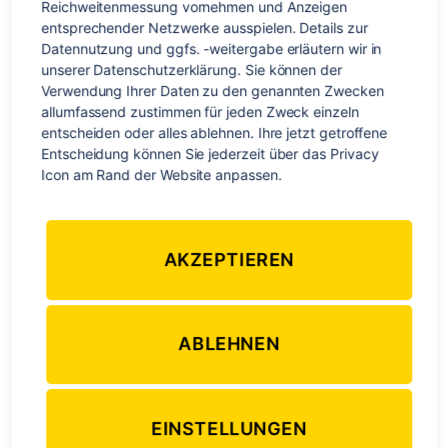
Stränden
Reichweitenmessung vornehmen und Anzeigen 
entsprechender Netzwerke ausspielen. Details zur 
Datennutzung und ggfs. -weitergabe erläutern wir in 
unserer Datenschutzerklärung. Sie können der 
Von
Stephan Braun
13. November 2014
Beitragsautor
Veröffentlichungsdatum
Verwendung Ihrer Daten zu den genannten Zwecken 
zu
Keine Kommentare
allumfassend zustimmen für jeden Zweck einzeln 
Sightseeing
entscheiden oder alles ablehnen. Ihre jetzt getroffene 
in
Entscheidung können Sie jederzeit über das Privacy 
Sydney:
Icon am Rand der Website anpassen.
Spazieren
auf
Straßen
AKZEPTIEREN
und
Stränden
ABLEHNEN
EINSTELLUNGEN