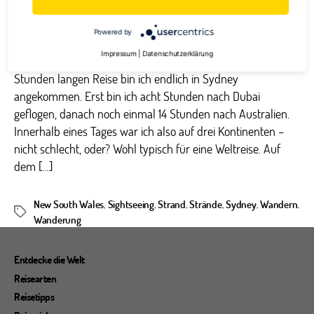
Hyde Park mit Sydney Tower im Hintergrund
Powered by
Impressum
|
Datenschutzerklärung
Afrika => Asien => Australien Puh! Nach einer mehr als 24
Stunden langen Reise bin ich endlich in Sydney
angekommen. Erst bin ich acht Stunden nach Dubai
geflogen, danach noch einmal 14 Stunden nach Australien.
Innerhalb eines Tages war ich also auf drei Kontinenten –
nicht schlecht, oder? Wohl typisch für eine Weltreise. Auf
dem […]
New South Wales
,
Sightseeing
,
Strand
,
Strände
,
Sydney
,
Wandern
,
Schlagwörter
Wanderung
Entdecke die Welt
Reisearten
Reisetipps