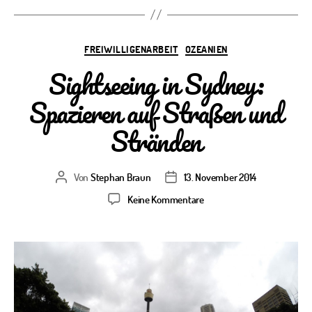
Kategorien
FREIWILLIGENARBEIT
OZEANIEN
Sightseeing in Sydney:
Spazieren auf Straßen und
Stränden
Von
Stephan Braun
13. November 2014
Beitragsautor
Veröffentlichungsdatum
zu
Keine Kommentare
Sightseeing
in
Sydney:
Spazieren
auf
Straßen
und