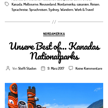
Kanada
,
Melbourne
,
Neuseeland
,
Nordamerika
,
ozeanien
,
Reisen
,
Schlagwörter
Sprachreise
,
Sprachreisen
,
Sydney
,
Wandern
,
Work & Travel
Kategorien
NORDAMERIKA
Unsere Best of… Kanadas
Nationalparks
zu
Von
Steffi Stadon
9. März 2017
Keine Kommentare
Beitragsautor
Veröffentlichungsdatum
Uns
Best
of…
Kan
Nati