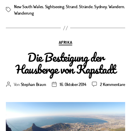
New South Wales
,
Sightseeing
,
Strand
,
Strände
,
Sydney
,
Wandern
,
Schlagwörter
Wanderung
Kategorien
AFRIKA
Die Besteigung der
Hausberge von Kapstadt
zu
Von
Stephan Braun
16. Oktober 2014
2 Kommentare
Beitragsautor
Veröffentlichungsdatum
Die
Bes
der
Hau
von
Kap