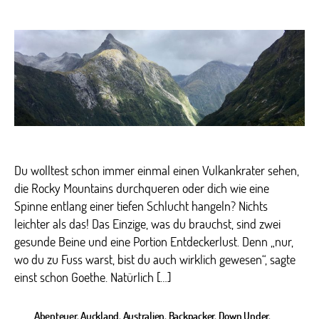
Hiki
in
Para
–
Aust
Neu
&
Kan
zu
Fuß
ent
Du wolltest schon immer einmal einen Vulkankrater sehen,
die Rocky Mountains durchqueren oder dich wie eine
Spinne entlang einer tiefen Schlucht hangeln? Nichts
leichter als das! Das Einzige, was du brauchst, sind zwei
gesunde Beine und eine Portion Entdeckerlust. Denn „nur,
wo du zu Fuss warst, bist du auch wirklich gewesen“, sagte
einst schon Goethe. Natürlich […]
Abenteuer
,
Auckland
,
Australien
,
Backpacker
,
Down Under
,