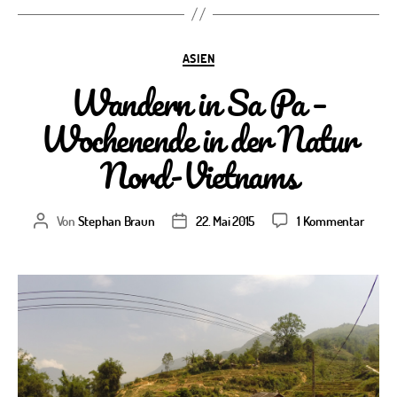
Kategorien
ASIEN
Wandern in Sa Pa –
Wochenende in der Natur
Nord-Vietnams
zu
Von
Stephan Braun
22. Mai 2015
1 Kommentar
Beitragsautor
Veröffentlichungsdatum
Wande
in
Sa
Pa
–
Woche
in
der
Natur