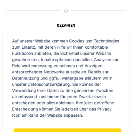
Kategorien
OZEANIEN
Sportliche und kulinarische
Auf unserer Website kommen Cookies und Technologien 
Erlebnisse in und um
zum Einsatz, mit deren Hilfe wir Ihnen komfortable 
Funktionen anbieten, die Sicherheit unserer Website 
Methven
gewährleisten, Inhalte optimiert darstellen, Analysen zur 
Reichweitenmessung vornehmen und Anzeigen 
entsprechender Netzwerke ausspielen. Details zur 
Datennutzung und ggfs. -weitergabe erläutern wir in 
Von
Stephan Braun
14. März 2015
Beitragsautor
Veröffentlichungsdatum
unserer Datenschutzerklärung. Sie können der 
zu
Keine Kommentare
Verwendung Ihrer Daten zu den genannten Zwecken 
Sportliche
allumfassend zustimmen für jeden Zweck einzeln 
und
entscheiden oder alles ablehnen. Ihre jetzt getroffene 
kulinarische
Entscheidung können Sie jederzeit über das Privacy 
Erlebnisse
Icon am Rand der Website anpassen.
in
und