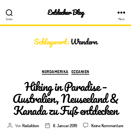
Entdecker Blog
Suche
Menü
Schlagwort:
Wandern
Kategorien
NORDAMERIKA
OZEANIEN
Hiking in Paradise –
Australien, Neuseeland &
Kanada zu Fuß entdecken
zu
Von
Redaktion
8. Januar 2019
Keine Kommentare
Beitragsautor
Veröffentlichungsdatum