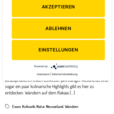
um
AKZEPTIEREN
Methven
ABLEHNEN
Wunderbare Aussicht auf die Canterbury Plains
EINSTELLUNGEN
Seit nunmehr sieben Wochen bin ich hier im ländlichen
Methven, wo nicht gerade der Bär steppt – dachte ich
zumindest. Doch es gibt einiges zu erleben, wenn man sich
Powered by
darauf einlässt. Verschiedene Sommer-Sportarten gilt es
Impressum
|
Datenschutzerklärung
auszuprobieren (nach teilweiser jahrelanger Abstinenz) und
sogar ein paar kulinarische Highlights gibt es hier zu
entdecken. Wandern auf dem Rakaia […]
Essen
,
Kulinarik
,
Natur
,
Neuseeland
,
Wandern
Schlagwörter