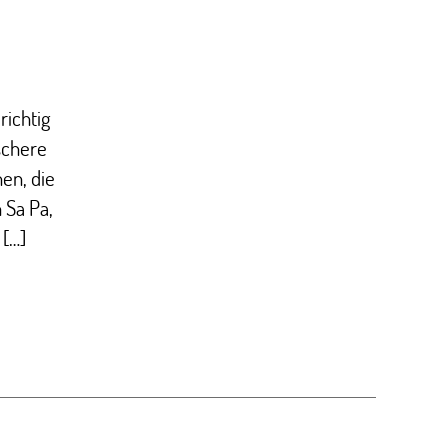
richtig
schere
en, die
 Sa Pa,
 […]