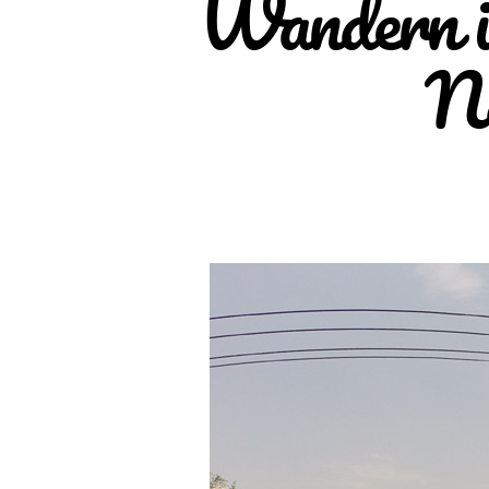
Wandern i
N