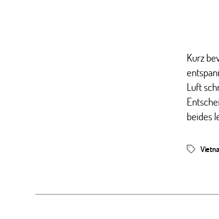
Kurz bev
entspann
Luft sch
Entschei
beides l
Vietn
Schlagwör