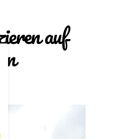
ieren auf
en
zu
are
Sightseeing
in
Sydney:
Spazieren
auf
Straßen
und