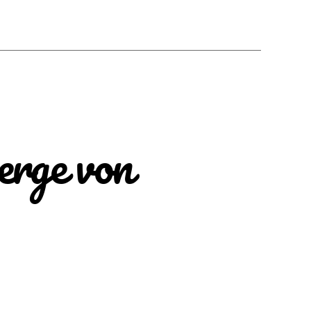
erge von
zu
Die
Besteigung