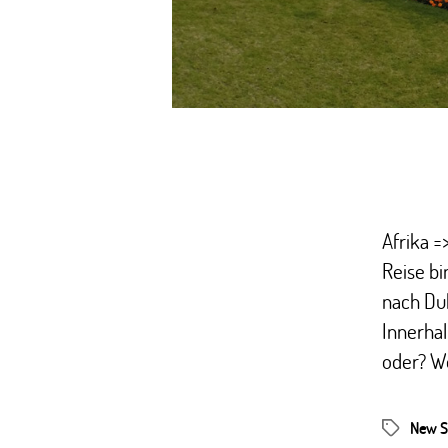
Afrika =
Reise bi
nach Dub
Innerhal
oder? Wo
New S
Schlagwör