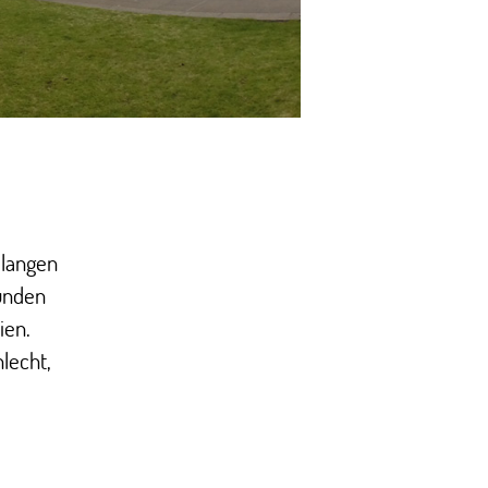
 langen
tunden
ien.
hlecht,