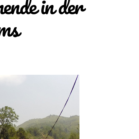
nde in der
ms
ndern
chenende
r
ur
rd-
etnams