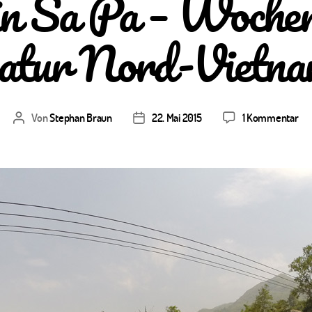
n Sa Pa – Wochene
atur Nord-Vietna
zu
Von
Stephan Braun
22. Mai 2015
1 Kommentar
Beitragsautor
Veröffentlichungsdatum
Wa
in
Sa
Pa
–
Wo
in
de
Nat
No
Vi