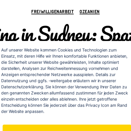
Kategorien
FREIWILLIGENARBEIT
OZEANIEN
ing in Sydney: Spaz
traßen und Stränd
Auf unserer Website kommen Cookies und Technologien zum 
Einsatz, mit deren Hilfe wir Ihnen komfortable Funktionen anbieten, 
die Sicherheit unserer Website gewährleisten, Inhalte optimiert 
darstellen, Analysen zur Reichweitenmessung vornehmen und 
Anzeigen entsprechender Netzwerke ausspielen. Details zur 
Von
Stephan Braun
13. November 2014
Keine Komment
itragsautor
Veröffentlichungsdatum
Datennutzung und ggfs. -weitergabe erläutern wir in unserer 
Datenschutzerklärung. Sie können der Verwendung Ihrer Daten zu 
den genannten Zwecken allumfassend zustimmen für jeden Zweck 
einzeln entscheiden oder alles ablehnen. Ihre jetzt getroffene 
Entscheidung können Sie jederzeit über das Privacy Icon am Rand 
der Website anpassen.