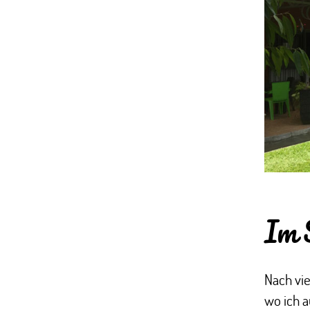
Im S
Nach vie
wo ich 