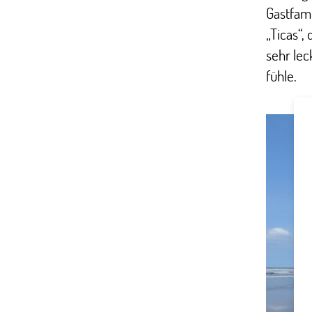
Gastfami
„Ticas“,
sehr lec
fühle.