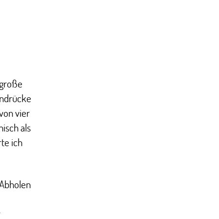
 große
ndrücke
von vier
isch als
te ich
 Abholen
r