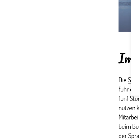
Im 
Die
Spra
fuhr ein
fünf St
nutzen k
Mitarbei
beim Bu
der Spra