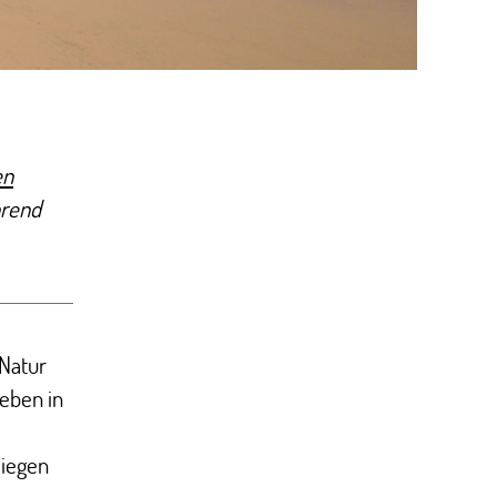
en
hrend
 Natur
leben in
liegen