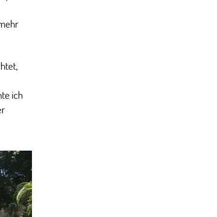
 mehr
htet,
nte ich
er