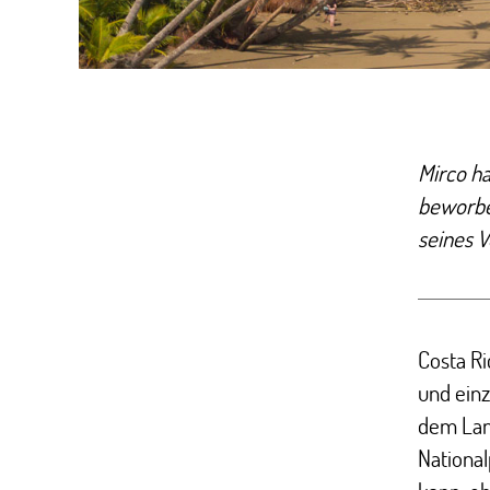
Mirco ha
beworben
seines V
Costa Ri
und einz
dem Lan
Nationa