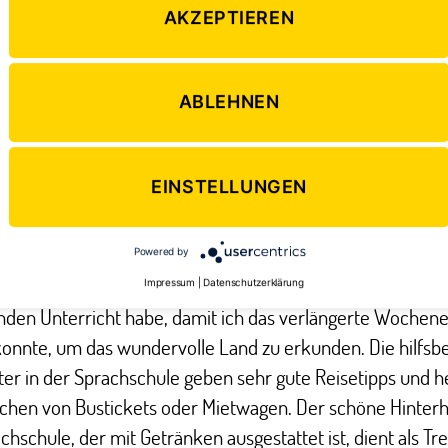
AKZEPTIEREN
ABLEHNEN
Spanisch Sprachkurs
EINSTELLUNGEN
chschule in San José
liegt sehr zentral. Von meiner Gastf
Powered by
 Bus direkt dorthin. Ich wählte die Variante, dass ich vier T
Impressum
|
Datenschutzerklärung
unden Unterricht habe, damit ich das verlängerte Wochen
onnte, um das wundervolle Land zu erkunden. Die hilfsb
ter in der Sprachschule geben sehr gute Reisetipps und h
chen von Bustickets oder Mietwagen. Der schöne Hinterh
chschule, der mit Getränken ausgestattet ist, dient als Tr