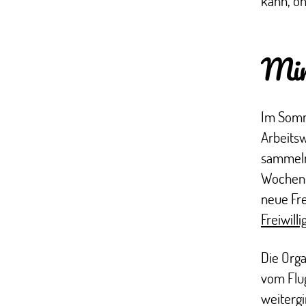
kann, oh
Mir
Im Somme
Arbeitsw
sammeln.
Wochen 
neue Fre
Freiwill
Die Orga
vom Flu
weitergi