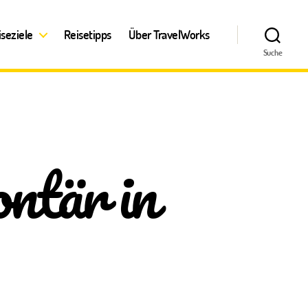
iseziele
Reisetipps
Über TravelWorks
Suche
ntär in