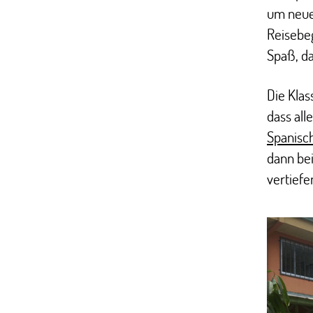
um neue 
Reisebeg
Spaß, da
Die Klas
dass all
Spanisc
dann bei
vertiefe