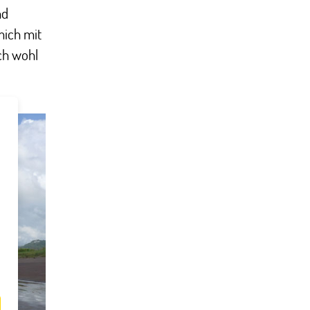
nd
mich mit
ch wohl