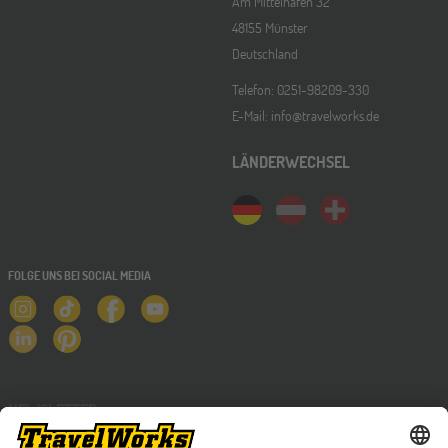
Am Mittelhafen 32
48155 Münster
Deutschland
Telefon: 0251-98209-330
E-Mail: info@travelworks.de
LÄNDERWECHSEL
FOLGE UNS BEI SOCIAL MEDIA
NEWSLETTER